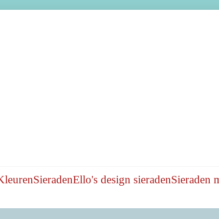
Kleuren
Sieraden
Ello's design sieraden
Sieraden 