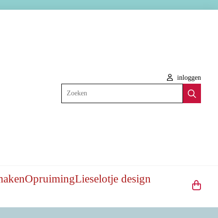
inloggen
Zoeken
maken
Opruiming
Lieselotje design