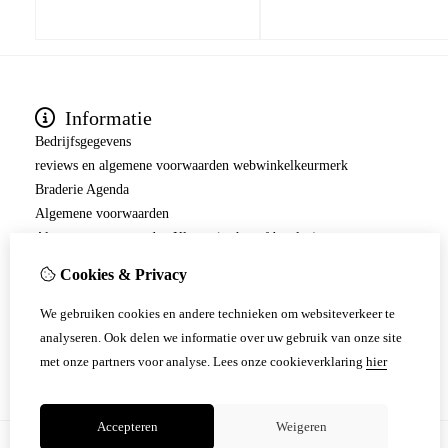
Informatie
Bedrijfsgegevens
reviews en algemene voorwaarden webwinkelkeurmerk
Braderie Agenda
Algemene voorwaarden
Algemene voorwaarden Klarna ( achteraf betalen)
Herroepingsrecht/ retourneren
Cookies & Privacy
Over ons
Informatie
We gebruiken cookies en andere technieken om websiteverkeer te
Privacyverklaring
analyseren. Ook delen we informatie over uw gebruik van onze site
Verzending en betaling.
met onze partners voor analyse.
Lees onze cookieverklaring
hier
Accepteren
Weigeren