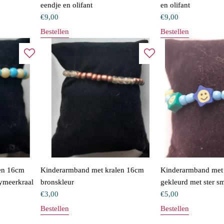
eendje en olifant
en olifant
€
9,00
€
9,00
Bestellen
Bestellen
en 16cm
Kinderarmband met kralen 16cm
Kinderarmband met
ymeerkraal
bronskleur
gekleurd met ster sm
€
3,00
€
5,00
Bestellen
Bestellen