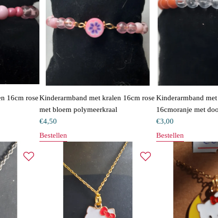
en 16cm rose
Kinderarmband met kralen 16cm rose
Kinderarmband met 
met bloem polymeerkraal
16cmoranje met door
€
4,50
€
3,00
Bestellen
Bestellen