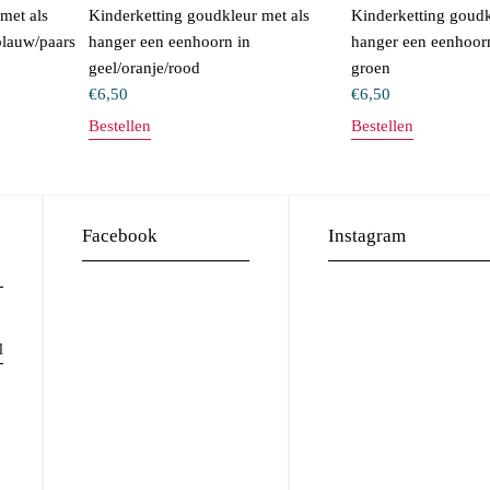
met als
Kinderketting goudkleur met als
Kinderketting goudk
blauw/paars
hanger een eenhoorn in
hanger een eenhoorn
geel/oranje/rood
groen
€
6,50
€
6,50
Bestellen
Bestellen
Facebook
Instagram
l