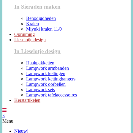
In Sieraden maken
Benodigdheden
Kralen
Miyuki kralen 11/0
Opruiming
Lieselotje design
In Lieselotje design
Haakpakketten
Lampwork armbanden
Lampwork kettingen
Lampwork kettinghangers
Lampwork oorbellen
Lampwork sets
Lampwork tafelaccessoires
Kerstartikelen
×
Menu
Nieuw!