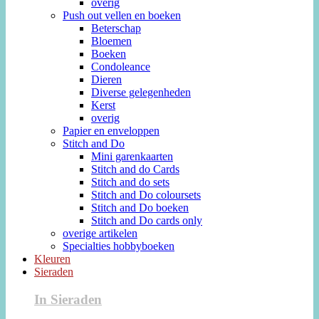
overig
Push out vellen en boeken
Beterschap
Bloemen
Boeken
Condoleance
Dieren
Diverse gelegenheden
Kerst
overig
Papier en enveloppen
Stitch and Do
Mini garenkaarten
Stitch and do Cards
Stitch and do sets
Stitch and Do coloursets
Stitch and Do boeken
Stitch and Do cards only
overige artikelen
Specialties hobbyboeken
Kleuren
Sieraden
In Sieraden