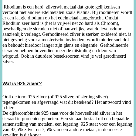
Rhodium is een hard, zilverwit metaal dat grote gelijkenissen
vertoont met andere edelmetalen zoals Platina. Bij rhodineren wordt
er een laagje rhodium op het edelmetaal aangebracht. Omdat
Rhodium zeer hard is (het is vrijwel net zo hard als Chroom),
beschadigen de sieraden niet of nauwelijks, wat de levensduur
aanzienlijk verlengt. Gerhodineerd zilver is sterker, oxideerd niet, is
niet gevoelig voor atmosferische invloeden, wordt minder snel dof
en behoudt hierdoor langer zijn glans en elegantie. Gerhodineerde
sieraden hebben bovendien meer de uitstraling en kleur van
witgoud. Ook in duurdere besteksoorten vind je wel gerodineerd
zilver.
Wat is 925 zilver?
Ooit de term 925 zilver (of 925 silver, of sterling silver)
tegengekomen en afgevraagd wat dit betekend? Het antwoord vind
u hier.
De cijfercombinatie 925 staat voor de hoeveelheid zilver in het
sieraad in procenten gemeten. Een sieraad bestaat uit een bepaalde
samenstelling van metalen, een legering. 925 staat voor een legering
van 92,5% zilver en 7,5% van een andere metaal, in de meeste
gevallen is dit koper.