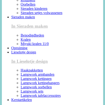
Kettingen
Oorbellen
Sieraden kinderen
Sieraden setjes volwassenen
Sieraden maken
In Sieraden maken
Benodigdheden
Kralen
Miyuki kralen 11/0
Opruiming
Lieselotje design
In Lieselotje design
Haakpakketten
Lampwork armbanden
Lampwork kettingen
Lampwork kettinghangers
Lampwork oorbellen
Lampwork sets
Lampwork tafelaccessoires
Kerstartikelen