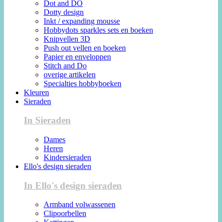
Dot and DO
Dotty design
Inkt / expanding mousse
Hobbydots sparkles sets en boeken
Knipvellen 3D
Push out vellen en boeken
Papier en enveloppen
Stitch and Do
overige artikelen
Specialties hobbyboeken
Kleuren
Sieraden
In Sieraden
Dames
Heren
Kindersieraden
Ello's design sieraden
In Ello's design sieraden
Armband volwassenen
Clipoorbellen