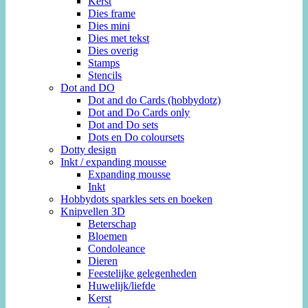
Kerst
Dies frame
Dies mini
Dies met tekst
Dies overig
Stamps
Stencils
Dot and DO
Dot and do Cards (hobbydotz)
Dot and Do Cards only
Dot and Do sets
Dots en Do coloursets
Dotty design
Inkt / expanding mousse
Expanding mousse
Inkt
Hobbydots sparkles sets en boeken
Knipvellen 3D
Beterschap
Bloemen
Condoleance
Dieren
Feestelijke gelegenheden
Huwelijk/liefde
Kerst