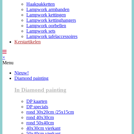
Haakpakketten
Lampwork armbanden
Lampwork kettingen
Lampwork kettinghangers
Lampwork oorbellen
Lampwork sets
Lampwork tafelaccessoires
Kerstartikelen
×
Menu
Nieuw!
Diamond painting
In Diamond painting
DP kaarten
DP specials
rond 30x20cm /25x15cm
rond 40x30cm
rond 50x40cm
40x30cm vierkant
50x40cm vierkant