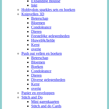
Expanding mousse
Inkt
Hobbydots sparkles sets en boeken
Knipvellen 3D
Beterschap
Bloemen
Condoleance
Dieren
Feestelijke gelegenheden
Huwelijk/liefde
Kerst
overig
Push out vellen en boeken
Beterschap
Bloemen
Boeken
Condoleance
Dieren
Diverse gelegenheden
Kerst
overig
Papier en enveloppen
Stitch and Do
Mini garenkaarten
Stitch and do Cards