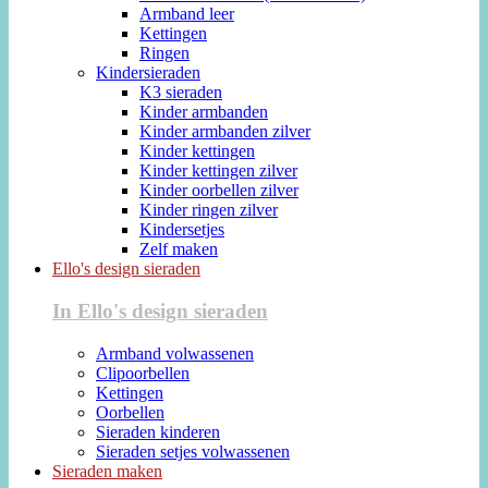
Armband leer
Kettingen
Ringen
Kindersieraden
K3 sieraden
Kinder armbanden
Kinder armbanden zilver
Kinder kettingen
Kinder kettingen zilver
Kinder oorbellen zilver
Kinder ringen zilver
Kindersetjes
Zelf maken
Ello's design sieraden
In Ello's design sieraden
Armband volwassenen
Clipoorbellen
Kettingen
Oorbellen
Sieraden kinderen
Sieraden setjes volwassenen
Sieraden maken