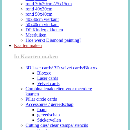
rond 30x20cm /25x15cm
rond 40x30cm
rond 50x40cm
40x30cm vierkant
50x40cm vierkant
DP Kinderpakketten
Meerluiken
Hoe werkt Diamond painting?
Kaarten maken
In Kaarten maken
3D laser cards/ 3D velvet cards/Bloxxx
Bloxxx
Laser cards
Velvet cards
Combinatiepakketten voor meerdere
kaarten
Pillar circle cards
Accessoires / gereedschap
foam
gereedschap
Stickervellen
Cutting dies/ clear stamps/ stencils