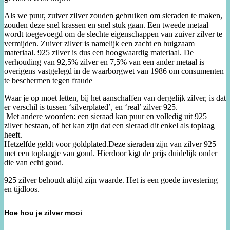
Als we puur, zuiver zilver zouden gebruiken om sieraden te maken,
zouden deze snel krassen en snel stuk gaan. Een tweede metaal
wordt toegevoegd om de slechte eigenschappen van zuiver zilver te
vermijden. Zuiver zilver is namelijk een zacht en buigzaam
materiaal. 925 zilver is dus een hoogwaardig materiaal. De
verhouding van 92,5% zilver en 7,5% van een ander metaal is
overigens vastgelegd in de waarborgwet van 1986 om consumenten
te beschermen tegen fraude
Waar je op moet letten, bij het aanschaffen van dergelijk zilver, is dat
er verschil is tussen ‘silverplated’, en ‘real’ zilver 925.
Met andere woorden: een sieraad kan puur en volledig uit 925
zilver bestaan, of het kan zijn dat een sieraad dit enkel als toplaag
heeft.
Hetzelfde geldt voor goldplated.Deze sieraden zijn van zilver 925
met een toplaagje van goud. Hierdoor kigt de prijs duidelijk onder
die van echt goud.
925 zilver behoudt altijd zijn waarde. Het is een goede investering
en tijdloos.
Hoe hou je zilver mooi