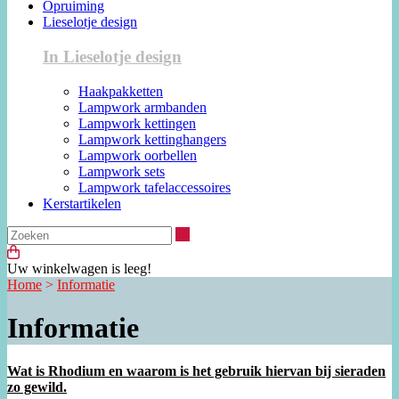
Opruiming
Lieselotje design
In Lieselotje design
Haakpakketten
Lampwork armbanden
Lampwork kettingen
Lampwork kettinghangers
Lampwork oorbellen
Lampwork sets
Lampwork tafelaccessoires
Kerstartikelen
Zoeken
Uw winkelwagen is leeg!
Home
>
Informatie
Informatie
Wat is Rhodium en waarom is het gebruik hiervan bij sieraden
zo gewild.