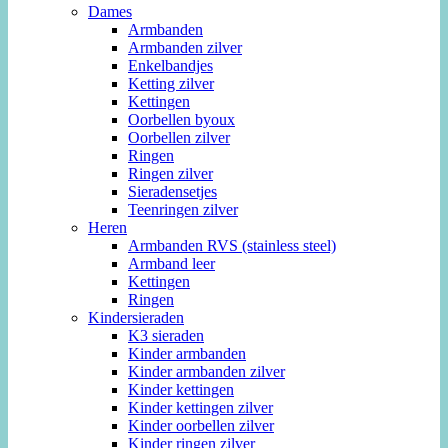
Dames
Armbanden
Armbanden zilver
Enkelbandjes
Ketting zilver
Kettingen
Oorbellen byoux
Oorbellen zilver
Ringen
Ringen zilver
Sieradensetjes
Teenringen zilver
Heren
Armbanden RVS (stainless steel)
Armband leer
Kettingen
Ringen
Kindersieraden
K3 sieraden
Kinder armbanden
Kinder armbanden zilver
Kinder kettingen
Kinder kettingen zilver
Kinder oorbellen zilver
Kinder ringen zilver