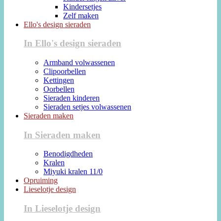
Kindersetjes
Zelf maken
Ello's design sieraden
In Ello's design sieraden
Armband volwassenen
Clipoorbellen
Kettingen
Oorbellen
Sieraden kinderen
Sieraden setjes volwassenen
Sieraden maken
In Sieraden maken
Benodigdheden
Kralen
Miyuki kralen 11/0
Opruiming
Lieselotje design
In Lieselotje design