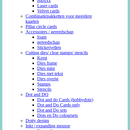
Bloxxx
Laser cards
Velvet cards
Combinatiepakketten voor meerdere
kaarten
Pillar circle cards
Accessoires / gereedschap
foam
gereedschap
Stickervellen
Cutting dies/ clear stamps/ stencils
Kerst
Dies frame
Dies mini
Dies met tekst
Dies overig
Stamps
Stencils
Dot and DO
Dot and do Cards (hobbydotz)
Dot and Do Cards only
Dot and Do sets
Dots en Do coloursets
Dotty design
Inkt / expanding mousse