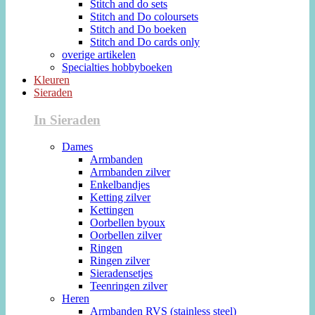
Stitch and do sets
Stitch and Do coloursets
Stitch and Do boeken
Stitch and Do cards only
overige artikelen
Specialties hobbyboeken
Kleuren
Sieraden
In Sieraden
Dames
Armbanden
Armbanden zilver
Enkelbandjes
Ketting zilver
Kettingen
Oorbellen byoux
Oorbellen zilver
Ringen
Ringen zilver
Sieradensetjes
Teenringen zilver
Heren
Armbanden RVS (stainless steel)