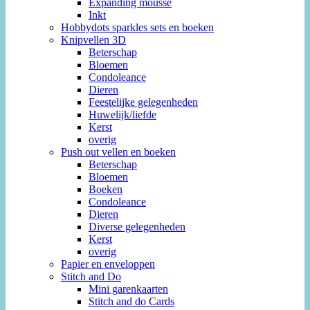
Expanding mousse
Inkt
Hobbydots sparkles sets en boeken
Knipvellen 3D
Beterschap
Bloemen
Condoleance
Dieren
Feestelijke gelegenheden
Huwelijk/liefde
Kerst
overig
Push out vellen en boeken
Beterschap
Bloemen
Boeken
Condoleance
Dieren
Diverse gelegenheden
Kerst
overig
Papier en enveloppen
Stitch and Do
Mini garenkaarten
Stitch and do Cards