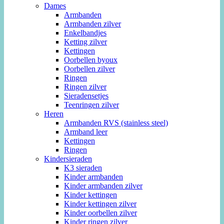
Dames
Armbanden
Armbanden zilver
Enkelbandjes
Ketting zilver
Kettingen
Oorbellen byoux
Oorbellen zilver
Ringen
Ringen zilver
Sieradensetjes
Teenringen zilver
Heren
Armbanden RVS (stainless steel)
Armband leer
Kettingen
Ringen
Kindersieraden
K3 sieraden
Kinder armbanden
Kinder armbanden zilver
Kinder kettingen
Kinder kettingen zilver
Kinder oorbellen zilver
Kinder ringen zilver