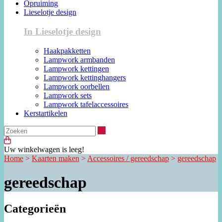
Opruiming
Lieselotje design
In Lieselotje design
Haakpakketten
Lampwork armbanden
Lampwork kettingen
Lampwork kettinghangers
Lampwork oorbellen
Lampwork sets
Lampwork tafelaccessoires
Kerstartikelen
Zoeken
Uw winkelwagen is leeg!
Home
>
Kaarten maken
>
Accessoires / gereedschap
>
gereedschap
gereedschap
Categorieën