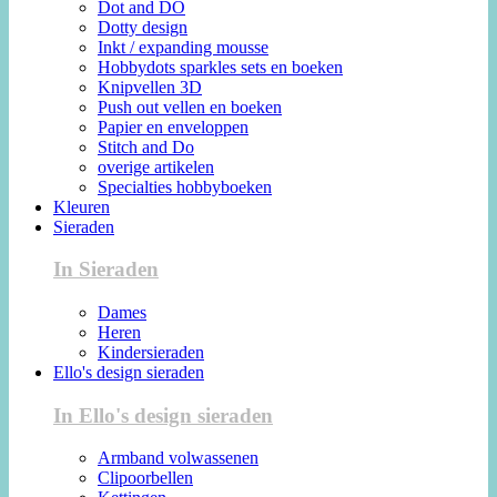
Dot and DO
Dotty design
Inkt / expanding mousse
Hobbydots sparkles sets en boeken
Knipvellen 3D
Push out vellen en boeken
Papier en enveloppen
Stitch and Do
overige artikelen
Specialties hobbyboeken
Kleuren
Sieraden
In Sieraden
Dames
Heren
Kindersieraden
Ello's design sieraden
In Ello's design sieraden
Armband volwassenen
Clipoorbellen