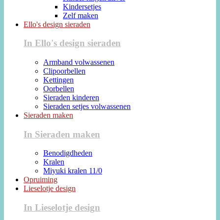
Kindersetjes
Zelf maken
Ello's design sieraden
In Ello's design sieraden
Armband volwassenen
Clipoorbellen
Kettingen
Oorbellen
Sieraden kinderen
Sieraden setjes volwassenen
Sieraden maken
In Sieraden maken
Benodigdheden
Kralen
Miyuki kralen 11/0
Opruiming
Lieselotje design
In Lieselotje design