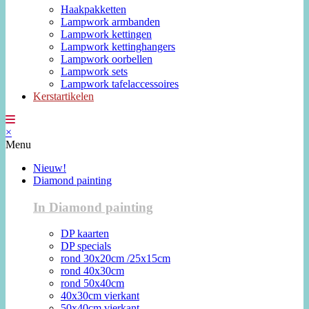
Haakpakketten
Lampwork armbanden
Lampwork kettingen
Lampwork kettinghangers
Lampwork oorbellen
Lampwork sets
Lampwork tafelaccessoires
Kerstartikelen
×
Menu
Nieuw!
Diamond painting
In Diamond painting
DP kaarten
DP specials
rond 30x20cm /25x15cm
rond 40x30cm
rond 50x40cm
40x30cm vierkant
50x40cm vierkant