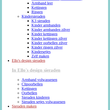
Armband leer
Kettingen
Ringen
Kindersieraden
K3 sieraden
Kinder armbanden
Kinder armbanden zilver
Kinder kettingen
Kinder kettingen zilver
Kinder oorbellen zilver
Kinder ringen zilver
Kindersetjes
Zelf maken
Ello's design sieraden
In Ello's design sieraden
Armband volwassenen
Clipoorbellen
Kettingen
Oorbellen
Sieraden kinderen
Sieraden setjes volwassenen
Sieraden maken