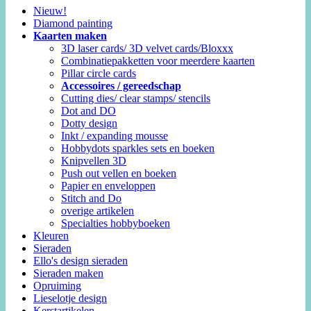
Nieuw!
Diamond painting
Kaarten maken
3D laser cards/ 3D velvet cards/Bloxxx
Combinatiepakketten voor meerdere kaarten
Pillar circle cards
Accessoires / gereedschap
Cutting dies/ clear stamps/ stencils
Dot and DO
Dotty design
Inkt / expanding mousse
Hobbydots sparkles sets en boeken
Knipvellen 3D
Push out vellen en boeken
Papier en enveloppen
Stitch and Do
overige artikelen
Specialties hobbyboeken
Kleuren
Sieraden
Ello's design sieraden
Sieraden maken
Opruiming
Lieselotje design
Kerstartikelen