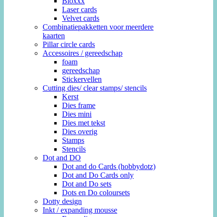
Bloxxx
Laser cards
Velvet cards
Combinatiepakketten voor meerdere
kaarten
Pillar circle cards
Accessoires / gereedschap
foam
gereedschap
Stickervellen
Cutting dies/ clear stamps/ stencils
Kerst
Dies frame
Dies mini
Dies met tekst
Dies overig
Stamps
Stencils
Dot and DO
Dot and do Cards (hobbydotz)
Dot and Do Cards only
Dot and Do sets
Dots en Do coloursets
Dotty design
Inkt / expanding mousse