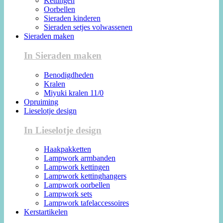
Kettingen
Oorbellen
Sieraden kinderen
Sieraden setjes volwassenen
Sieraden maken
In Sieraden maken
Benodigdheden
Kralen
Miyuki kralen 11/0
Opruiming
Lieselotje design
In Lieselotje design
Haakpakketten
Lampwork armbanden
Lampwork kettingen
Lampwork kettinghangers
Lampwork oorbellen
Lampwork sets
Lampwork tafelaccessoires
Kerstartikelen