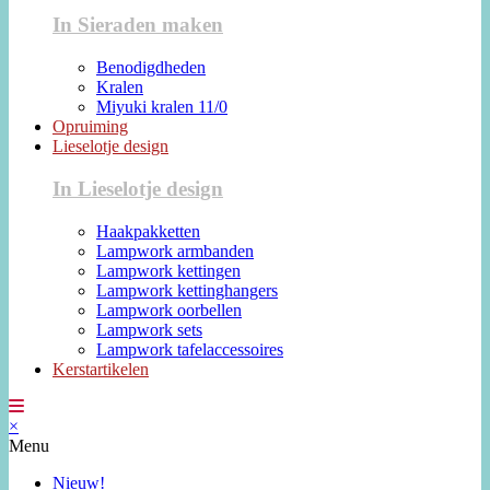
In Sieraden maken
Benodigdheden
Kralen
Miyuki kralen 11/0
Opruiming
Lieselotje design
In Lieselotje design
Haakpakketten
Lampwork armbanden
Lampwork kettingen
Lampwork kettinghangers
Lampwork oorbellen
Lampwork sets
Lampwork tafelaccessoires
Kerstartikelen
×
Menu
Nieuw!