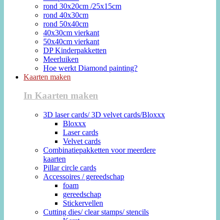
rond 30x20cm /25x15cm
rond 40x30cm
rond 50x40cm
40x30cm vierkant
50x40cm vierkant
DP Kinderpakketten
Meerluiken
Hoe werkt Diamond painting?
Kaarten maken
In Kaarten maken
3D laser cards/ 3D velvet cards/Bloxxx
Bloxxx
Laser cards
Velvet cards
Combinatiepakketten voor meerdere
kaarten
Pillar circle cards
Accessoires / gereedschap
foam
gereedschap
Stickervellen
Cutting dies/ clear stamps/ stencils