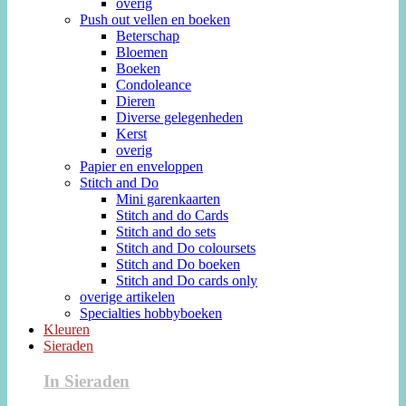
overig
Push out vellen en boeken
Beterschap
Bloemen
Boeken
Condoleance
Dieren
Diverse gelegenheden
Kerst
overig
Papier en enveloppen
Stitch and Do
Mini garenkaarten
Stitch and do Cards
Stitch and do sets
Stitch and Do coloursets
Stitch and Do boeken
Stitch and Do cards only
overige artikelen
Specialties hobbyboeken
Kleuren
Sieraden
In Sieraden