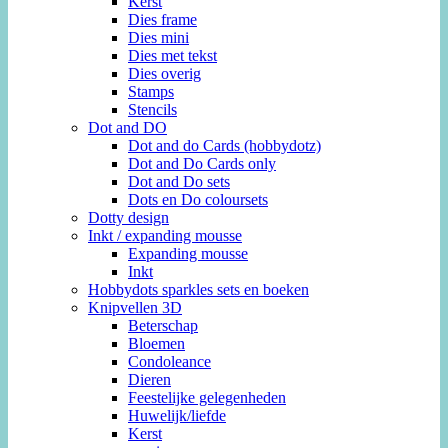
Kerst
Dies frame
Dies mini
Dies met tekst
Dies overig
Stamps
Stencils
Dot and DO
Dot and do Cards (hobbydotz)
Dot and Do Cards only
Dot and Do sets
Dots en Do coloursets
Dotty design
Inkt / expanding mousse
Expanding mousse
Inkt
Hobbydots sparkles sets en boeken
Knipvellen 3D
Beterschap
Bloemen
Condoleance
Dieren
Feestelijke gelegenheden
Huwelijk/liefde
Kerst