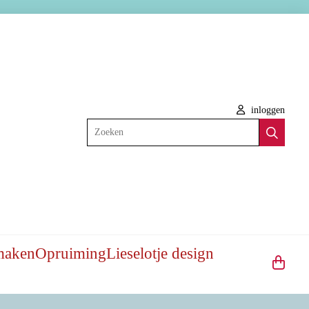
inloggen
Zoeken
maken
Opruiming
Lieselotje design