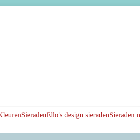
Kleuren
Sieraden
Ello's design sieraden
Sieraden 