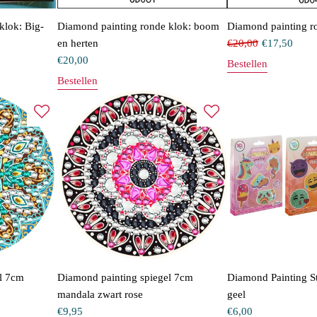
klok: Big-
Diamond painting ronde klok: boom
Diamond painting ro
en herten
€
20,00
€
17,50
€
20,00
Bestellen
Bestellen
l 7cm
Diamond painting spiegel 7cm
Diamond Painting S
mandala zwart rose
geel
€
9,95
€
6,00