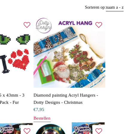
Sorteren op:
naam a - z
5 x 43mm - 3
Diamond painting Acryl Hangers -
ack - Fur
Dotty Designs - Christmas
€
7,95
Bestellen