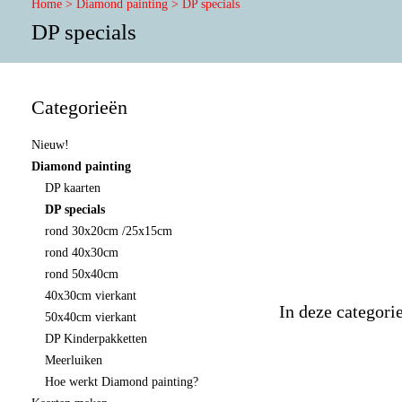
Home
>
Diamond painting
>
DP specials
DP specials
Categorieën
Nieuw!
Diamond painting
DP kaarten
DP specials
rond 30x20cm /25x15cm
rond 40x30cm
rond 50x40cm
40x30cm vierkant
In deze categori
50x40cm vierkant
DP Kinderpakketten
Meerluiken
Hoe werkt Diamond painting?