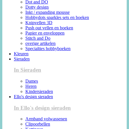
Dot and DO
Dotty design
Inkt / expanding mousse
Hobbydots sparkles sets en boeken
Knipvellen 3D
Push out vellen en boeken
Papier en enveloppen
Stitch and Do
overige artikelen
Specialties hobbyboeken
Kleuren
Sieraden
In Sieraden
Dames
Heren
Kindersieraden
Ello's design sieraden
In Ello's design sieraden
Armband volwassenen
Clipoorbellen