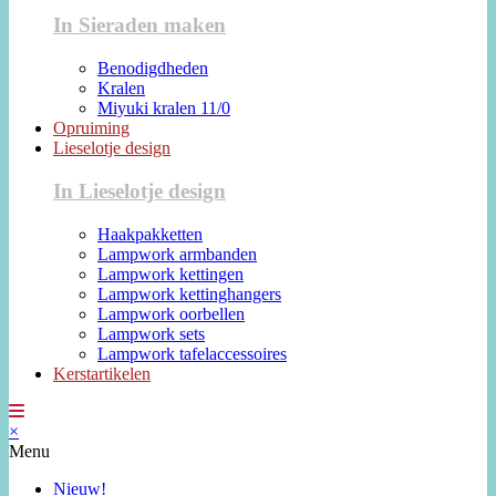
In Sieraden maken
Benodigdheden
Kralen
Miyuki kralen 11/0
Opruiming
Lieselotje design
In Lieselotje design
Haakpakketten
Lampwork armbanden
Lampwork kettingen
Lampwork kettinghangers
Lampwork oorbellen
Lampwork sets
Lampwork tafelaccessoires
Kerstartikelen
×
Menu
Nieuw!