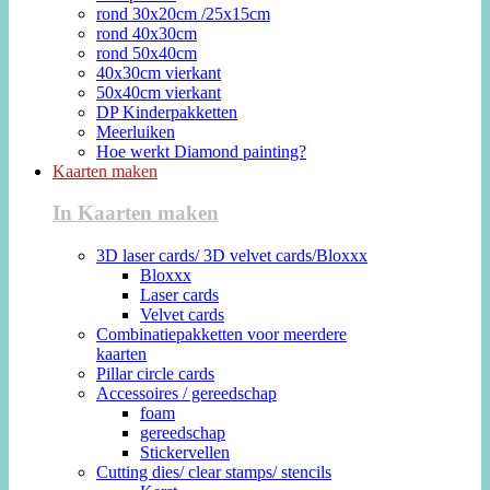
rond 30x20cm /25x15cm
rond 40x30cm
rond 50x40cm
40x30cm vierkant
50x40cm vierkant
DP Kinderpakketten
Meerluiken
Hoe werkt Diamond painting?
Kaarten maken
In Kaarten maken
3D laser cards/ 3D velvet cards/Bloxxx
Bloxxx
Laser cards
Velvet cards
Combinatiepakketten voor meerdere
kaarten
Pillar circle cards
Accessoires / gereedschap
foam
gereedschap
Stickervellen
Cutting dies/ clear stamps/ stencils