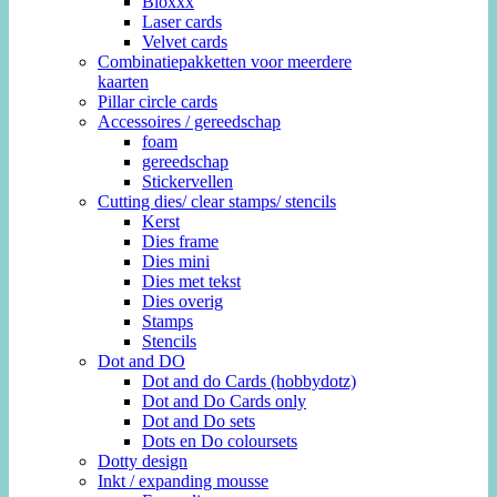
Bloxxx
Laser cards
Velvet cards
Combinatiepakketten voor meerdere
kaarten
Pillar circle cards
Accessoires / gereedschap
foam
gereedschap
Stickervellen
Cutting dies/ clear stamps/ stencils
Kerst
Dies frame
Dies mini
Dies met tekst
Dies overig
Stamps
Stencils
Dot and DO
Dot and do Cards (hobbydotz)
Dot and Do Cards only
Dot and Do sets
Dots en Do coloursets
Dotty design
Inkt / expanding mousse