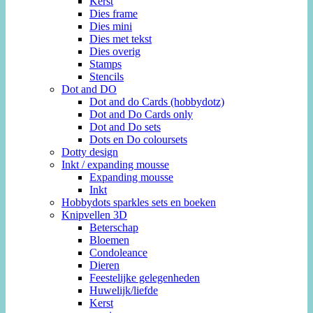
Kerst
Dies frame
Dies mini
Dies met tekst
Dies overig
Stamps
Stencils
Dot and DO
Dot and do Cards (hobbydotz)
Dot and Do Cards only
Dot and Do sets
Dots en Do coloursets
Dotty design
Inkt / expanding mousse
Expanding mousse
Inkt
Hobbydots sparkles sets en boeken
Knipvellen 3D
Beterschap
Bloemen
Condoleance
Dieren
Feestelijke gelegenheden
Huwelijk/liefde
Kerst