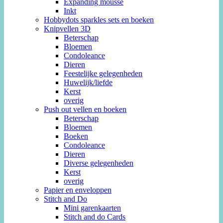
Expanding mousse
Inkt
Hobbydots sparkles sets en boeken
Knipvellen 3D
Beterschap
Bloemen
Condoleance
Dieren
Feestelijke gelegenheden
Huwelijk/liefde
Kerst
overig
Push out vellen en boeken
Beterschap
Bloemen
Boeken
Condoleance
Dieren
Diverse gelegenheden
Kerst
overig
Papier en enveloppen
Stitch and Do
Mini garenkaarten
Stitch and do Cards