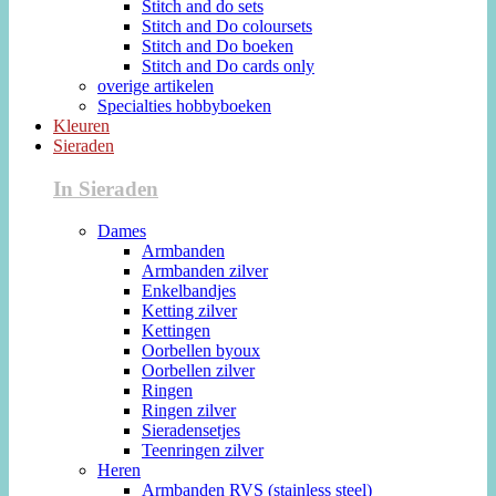
Stitch and do sets
Stitch and Do coloursets
Stitch and Do boeken
Stitch and Do cards only
overige artikelen
Specialties hobbyboeken
Kleuren
Sieraden
In Sieraden
Dames
Armbanden
Armbanden zilver
Enkelbandjes
Ketting zilver
Kettingen
Oorbellen byoux
Oorbellen zilver
Ringen
Ringen zilver
Sieradensetjes
Teenringen zilver
Heren
Armbanden RVS (stainless steel)