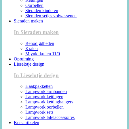
Kettingen
Oorbellen
Sieraden kinderen
Sieraden setjes volwassenen
Sieraden maken
In Sieraden maken
Benodigdheden
Kralen
Miyuki kralen 11/0
Opruiming
Lieselotje design
In Lieselotje design
Haakpakketten
Lampwork armbanden
Lampwork kettingen
Lampwork kettinghangers
Lampwork oorbellen
Lampwork sets
Lampwork tafelaccessoires
Kerstartikelen