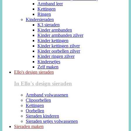
Armband leer
Kettingen
Ringen
Kindersieraden
K3 sieraden
Kinder armbanden
Kinder armbanden zilver
Kinder kettingen
Kinder kettingen zilver
Kinder oorbellen zilver
Kinder ringen zilver
Kindersetjes
Zelf maken
Ello's design sieraden
In Ello's design sieraden
Armband volwassenen
Clipoorbellen
Kettingen
Oorbellen
Sieraden kinderen
Sieraden setjes volwassenen
Sieraden maken