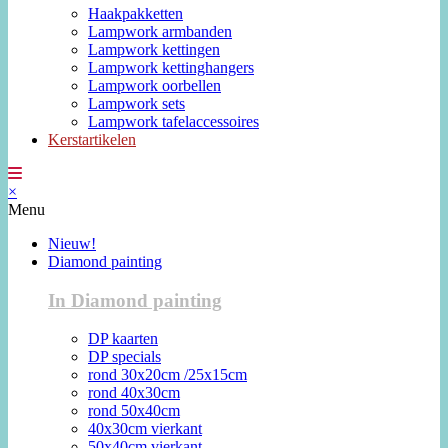
Haakpakketten
Lampwork armbanden
Lampwork kettingen
Lampwork kettinghangers
Lampwork oorbellen
Lampwork sets
Lampwork tafelaccessoires
Kerstartikelen
×
Menu
Nieuw!
Diamond painting
In Diamond painting
DP kaarten
DP specials
rond 30x20cm /25x15cm
rond 40x30cm
rond 50x40cm
40x30cm vierkant
50x40cm vierkant