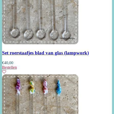
Set roerstaafjes blad van glas (lampwork)
€
40,00
Bestellen