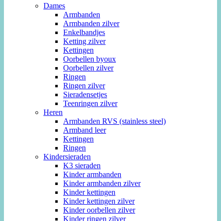
Dames
Armbanden
Armbanden zilver
Enkelbandjes
Ketting zilver
Kettingen
Oorbellen byoux
Oorbellen zilver
Ringen
Ringen zilver
Sieradensetjes
Teenringen zilver
Heren
Armbanden RVS (stainless steel)
Armband leer
Kettingen
Ringen
Kindersieraden
K3 sieraden
Kinder armbanden
Kinder armbanden zilver
Kinder kettingen
Kinder kettingen zilver
Kinder oorbellen zilver
Kinder ringen zilver