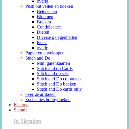
overig
Push out vellen en boeken
Beterschap
Bloemen
Boeken
Condoleance
Dieren
Diverse gelegenheden
Kerst
overig
Papier en enveloppen
Stitch and Do
Mini garenkaarten
Stitch and do Cards
Stitch and do sets
Stitch and Do coloursets
Stitch and Do boeken
Stitch and Do cards only
overige artikelen
Specialties hobbyboeken
Kleuren
Sieraden
In Sieraden