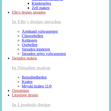
Kindersetjes
Zelf maken
Ello's design sieraden
In Ello's design sieraden
Armband volwassenen
Clipoorbellen
Kettingen
Oorbellen
Sieraden kinderen
Sieraden setjes volwassenen
Sieraden maken
In Sieraden maken
Benodigdheden
Kralen
Miyuki kralen 11/0
Opruiming
Lieselotje design
In Lieselotje design