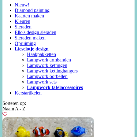
Nieuw!
Diamond painting
Kaarten maken
Kleuren
Sieraden
Ello's design sieraden
Sieraden maken
Opruiming
Lieselotje design
Haakpakketten
Lampwork armbanden
Lampwork kettingen
Lampwork kettinghangers
Lampwork oorbellen
Lampwork sets
Lampwork tafelaccessoires
Kerstartikelen
Sorteren op:
Naam A - Z