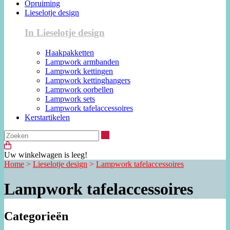
Opruiming
Lieselotje design
In Lieselotje design
Haakpakketten
Lampwork armbanden
Lampwork kettingen
Lampwork kettinghangers
Lampwork oorbellen
Lampwork sets
Lampwork tafelaccessoires
Kerstartikelen
Zoeken
Uw winkelwagen is leeg!
Home
>
Lieselotje design
>
Lampwork tafelaccessoires
Lampwork tafelaccessoires
Categorieën