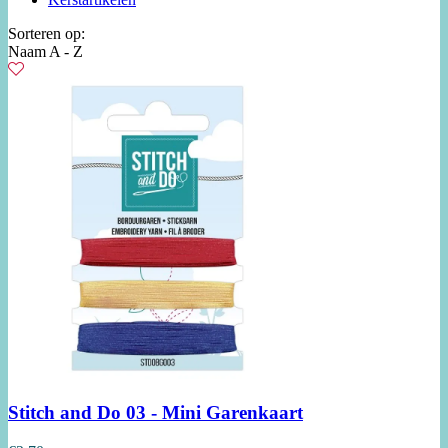
Sorteren op:
Naam A - Z
Stitch and Do 03 - Mini Garenkaart