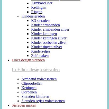
Armband leer
Kettingen
Ringen
Kindersieraden
K3 sieraden
Kinder armbanden
Kinder armbanden zilver
Kinder kettingen
Kinder kettingen zilver
Kinder oorbellen zilver
Kinder ringen zilver
Kindersetjes
Zelf maken
Ello's design sieraden
In Ello's design sieraden
Armband volwassenen
Clipoorbellen
Kettingen
Oorbellen
Sieraden kinderen
Sieraden setjes volwassenen
Sieraden maken