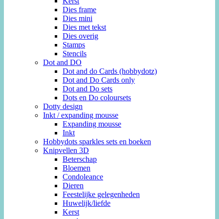
Kerst
Dies frame
Dies mini
Dies met tekst
Dies overig
Stamps
Stencils
Dot and DO
Dot and do Cards (hobbydotz)
Dot and Do Cards only
Dot and Do sets
Dots en Do coloursets
Dotty design
Inkt / expanding mousse
Expanding mousse
Inkt
Hobbydots sparkles sets en boeken
Knipvellen 3D
Beterschap
Bloemen
Condoleance
Dieren
Feestelijke gelegenheden
Huwelijk/liefde
Kerst