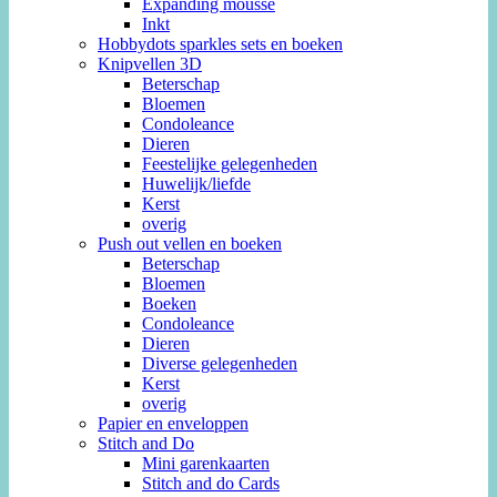
Expanding mousse
Inkt
Hobbydots sparkles sets en boeken
Knipvellen 3D
Beterschap
Bloemen
Condoleance
Dieren
Feestelijke gelegenheden
Huwelijk/liefde
Kerst
overig
Push out vellen en boeken
Beterschap
Bloemen
Boeken
Condoleance
Dieren
Diverse gelegenheden
Kerst
overig
Papier en enveloppen
Stitch and Do
Mini garenkaarten
Stitch and do Cards