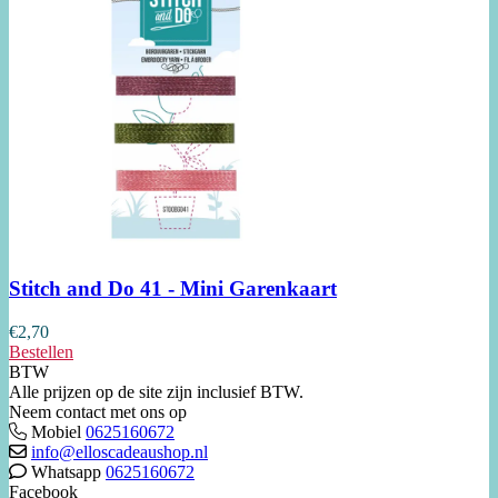
Stitch and Do 41 - Mini Garenkaart
€
2,70
Bestellen
BTW
Alle prijzen op de site zijn inclusief BTW.
Neem contact met ons op
Mobiel
0625160672
info@elloscadeaushop.nl
Whatsapp
0625160672
Facebook