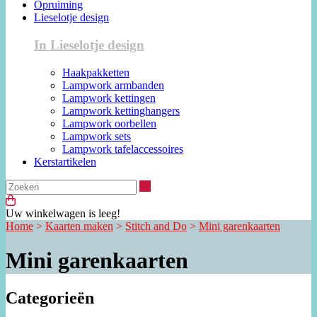
Opruiming
Lieselotje design
In Lieselotje design
Haakpakketten
Lampwork armbanden
Lampwork kettingen
Lampwork kettinghangers
Lampwork oorbellen
Lampwork sets
Lampwork tafelaccessoires
Kerstartikelen
Zoeken
Uw winkelwagen is leeg!
Home
>
Kaarten maken
>
Stitch and Do
>
Mini garenkaarten
Mini garenkaarten
Categorieën