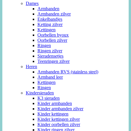
Dames
Armbanden
Armbanden zilver
Enkelbandjes
Ketting zilver
Kettingen
Oorbellen byoux
Oorbellen zilver
Ringen
Ringen zilver
Sieradensetjes
Teenringen zilver
Heren
Armbanden RVS (stainless steel)
Armband leer
Kettingen
Ringen
Kindersieraden
K3 sieraden
Kinder armbanden
Kinder armbanden zilver
Kinder kettingen
Kinder kettingen zilver
Kinder oorbellen zilver
Kinder ringen zilver