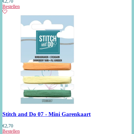
€
2,70
Bestellen
Stitch and Do 07 - Mini Garenkaart
€
2,70
Bestellen