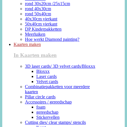
rond 30x20cm /25x15cm
rond 40x30cm
rond 50x40cm
40x30cm vierkant
50x40cm vierkant
DP Kinderpakketten
Meerluiken
Hoe werkt Diamond painting?
Kaarten maken
In Kaarten maken
3D laser cards/ 3D velvet cards/Bloxxx
Bloxxx
Laser cards
Velvet cards
Combinatiepakketten voor meerdere
kaarten
Pillar circle cards
Accessoires / gereedschap
foam
gereedschap
Stickervellen
Cutting dies/ clear stamps/ stencils