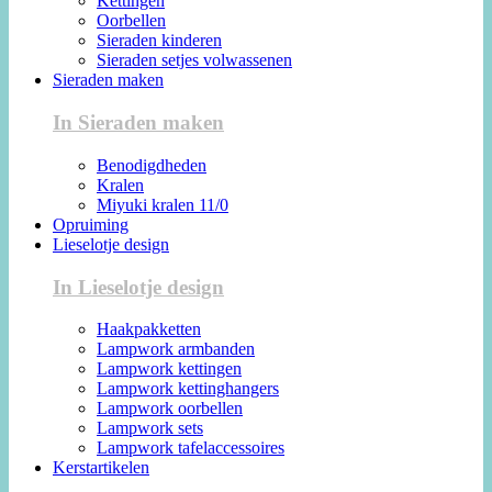
Kettingen
Oorbellen
Sieraden kinderen
Sieraden setjes volwassenen
Sieraden maken
In Sieraden maken
Benodigdheden
Kralen
Miyuki kralen 11/0
Opruiming
Lieselotje design
In Lieselotje design
Haakpakketten
Lampwork armbanden
Lampwork kettingen
Lampwork kettinghangers
Lampwork oorbellen
Lampwork sets
Lampwork tafelaccessoires
Kerstartikelen