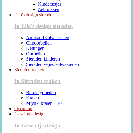
Kindersetjes
Zelf maken
Ello's design sieraden
In Ello's design sieraden
Armband volwassenen
Clipoorbellen
Kettingen
Oorbellen
Sieraden kinderen
Sieraden setjes volwassenen
Sieraden maken
In Sieraden maken
Benodigdheden
Kralen
Miyuki kralen 11/0
Opruiming
Lieselotje design
In Lieselotje design