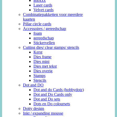
Bloxxx
Laser cards
Velvet cards
Combinatiepakketten voor meerdere
kaarten
Pillar circle cards
Accessoires / gereedschap
foam
gereedschap
Stickervellen
Cutting dies/ clear stamps/ stencils
Kerst
Dies frame
Dies mini
Dies met tekst
Dies overig
Stamps
Stencils
Dot and DO
Dot and do Cards (hobbydotz)
Dot and Do Cards only
Dot and Do sets
Dots en Do coloursets
Dotty design
Inkt / expanding mousse