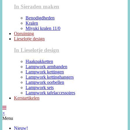
In Sieraden maken
Benodigdheden
Kralen
Miyuki kralen 11/0
Opruiming
Lieselotje design
In Lieselotje design
Haakpakketten
Lampwork armbanden
Lampwork kettingen
Lampwork kettinghangers
Lampwork oorbellen
Lampwork sets
Lampwork tafelaccessoires
Kerstartikelen
×
Menu
Nieuw!