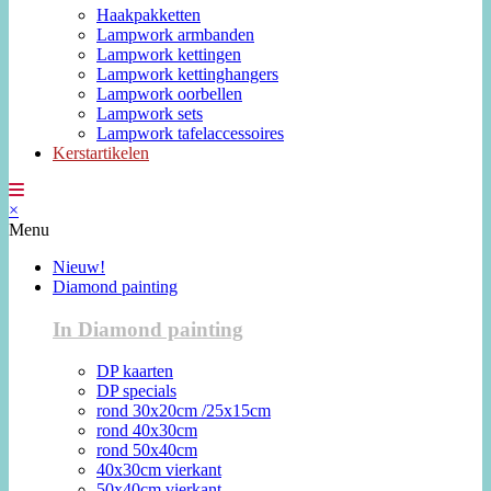
Haakpakketten
Lampwork armbanden
Lampwork kettingen
Lampwork kettinghangers
Lampwork oorbellen
Lampwork sets
Lampwork tafelaccessoires
Kerstartikelen
×
Menu
Nieuw!
Diamond painting
In Diamond painting
DP kaarten
DP specials
rond 30x20cm /25x15cm
rond 40x30cm
rond 50x40cm
40x30cm vierkant
50x40cm vierkant