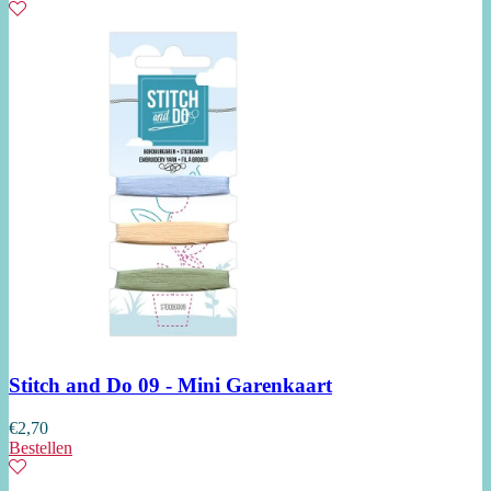
Stitch and Do 09 - Mini Garenkaart
€
2,70
Bestellen