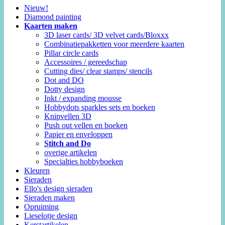
Nieuw!
Diamond painting
Kaarten maken
3D laser cards/ 3D velvet cards/Bloxxx
Combinatiepakketten voor meerdere kaarten
Pillar circle cards
Accessoires / gereedschap
Cutting dies/ clear stamps/ stencils
Dot and DO
Dotty design
Inkt / expanding mousse
Hobbydots sparkles sets en boeken
Knipvellen 3D
Push out vellen en boeken
Papier en enveloppen
Stitch and Do
overige artikelen
Specialties hobbyboeken
Kleuren
Sieraden
Ello's design sieraden
Sieraden maken
Opruiming
Lieselotje design
Kerstartikelen