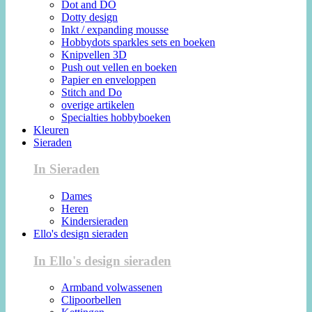
Dot and DO
Dotty design
Inkt / expanding mousse
Hobbydots sparkles sets en boeken
Knipvellen 3D
Push out vellen en boeken
Papier en enveloppen
Stitch and Do
overige artikelen
Specialties hobbyboeken
Kleuren
Sieraden
In Sieraden
Dames
Heren
Kindersieraden
Ello's design sieraden
In Ello's design sieraden
Armband volwassenen
Clipoorbellen