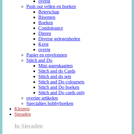
overig
Push out vellen en boeken
Beterschap
Bloemen
Boeken
Condoleance
Dieren
Diverse gelegenheden
Kerst
overig
Papier en enveloppen
Stitch and Do
Mini garenkaarten
Stitch and do Cards
Stitch and do sets
Stitch and Do coloursets
Stitch and Do boeken
Stitch and Do cards only
overige artikelen
Specialties hobbyboeken
Kleuren
Sieraden
In Sieraden