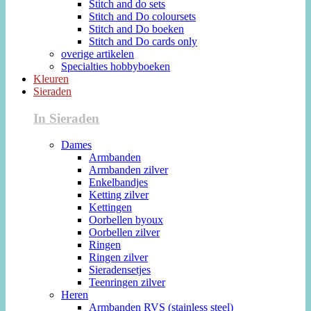
Stitch and do sets
Stitch and Do coloursets
Stitch and Do boeken
Stitch and Do cards only
overige artikelen
Specialties hobbyboeken
Kleuren
Sieraden
In Sieraden
Dames
Armbanden
Armbanden zilver
Enkelbandjes
Ketting zilver
Kettingen
Oorbellen byoux
Oorbellen zilver
Ringen
Ringen zilver
Sieradensetjes
Teenringen zilver
Heren
Armbanden RVS (stainless steel)