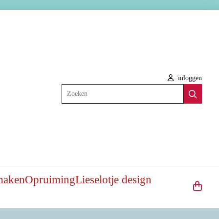
inloggen
Zoeken
maken
Opruiming
Lieselotje design