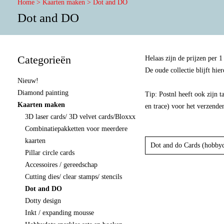
Home
>
Kaarten maken
>
Dot and DO
Dot and DO
Categorieën
Helaas zijn de prijzen per 
De oude collectie blijft hi
Nieuw!
Diamond painting
Tip: Postnl heeft ook zijn t
Kaarten maken
en trace) voor het verzende
3D laser cards/ 3D velvet cards/Bloxxx
Combinatiepakketten voor meerdere
kaarten
Dot and do Cards (hobbyd
Pillar circle cards
Accessoires / gereedschap
Cutting dies/ clear stamps/ stencils
Dot and DO
Dotty design
Inkt / expanding mousse