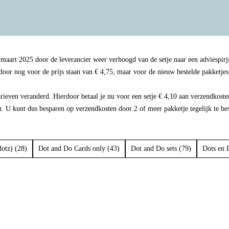
1 maart 2025 door de leverancier weer verhoogd van de setje naar een adviespirj
erdoor nog voor de prijs staan van € 4,75, maar voor de nieuw bestelde pakketje
arieven veranderd. Hierdoor betaal je nu voor een setje € 4,10 aan verzendkoste
n. U kunt dus besparen op verzendkosten door 2 of meer pakketje tegelijk te be
otz) (28)
Dot and Do Cards only (43)
Dot and Do sets (79)
Dots en 