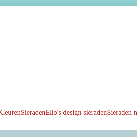
Kleuren
Sieraden
Ello's design sieraden
Sieraden 