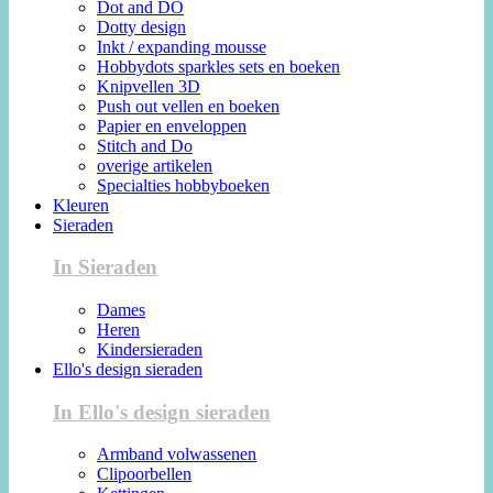
Dot and DO
Dotty design
Inkt / expanding mousse
Hobbydots sparkles sets en boeken
Knipvellen 3D
Push out vellen en boeken
Papier en enveloppen
Stitch and Do
overige artikelen
Specialties hobbyboeken
Kleuren
Sieraden
In Sieraden
Dames
Heren
Kindersieraden
Ello's design sieraden
In Ello's design sieraden
Armband volwassenen
Clipoorbellen