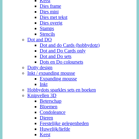
Kerst
Dies frame
Dies mini
Dies met tekst
Dies overig
Stamps
Stencils
Dot and DO
Dot and do Cards (hobbydotz)
Dot and Do Cards only
Dot and Do sets
Dots en Do coloursets
Dotty design
Inkt / expanding mousse
Expanding mousse
Inkt
Hobbydots sparkles sets en boeken
Knipvellen 3D
Beterschap
Bloemen
Condoleance
Dieren
Feestelijke gelegenheden
Huwelijk/liefde
Kerst