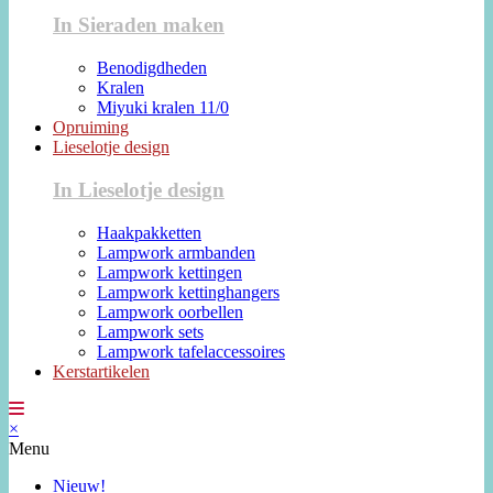
In Sieraden maken
Benodigdheden
Kralen
Miyuki kralen 11/0
Opruiming
Lieselotje design
In Lieselotje design
Haakpakketten
Lampwork armbanden
Lampwork kettingen
Lampwork kettinghangers
Lampwork oorbellen
Lampwork sets
Lampwork tafelaccessoires
Kerstartikelen
×
Menu
Nieuw!