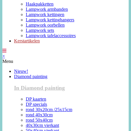
Haakpakketten
Lampwork armbanden
Lampwork kettingen
Lampwork kettinghangers
Lampwork oorbellen
Lampwork sets
Lampwork tafelaccessoires
Kerstartikelen
×
Menu
Nieuw!
Diamond painting
In Diamond painting
DP kaarten
DP specials
rond 30x20cm /25x15cm
rond 40x30cm
rond 50x40cm
40x30cm vierkant
50x40cm vierkant