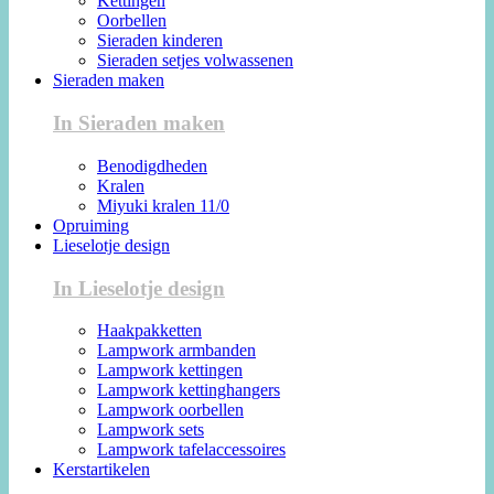
Kettingen
Oorbellen
Sieraden kinderen
Sieraden setjes volwassenen
Sieraden maken
In Sieraden maken
Benodigdheden
Kralen
Miyuki kralen 11/0
Opruiming
Lieselotje design
In Lieselotje design
Haakpakketten
Lampwork armbanden
Lampwork kettingen
Lampwork kettinghangers
Lampwork oorbellen
Lampwork sets
Lampwork tafelaccessoires
Kerstartikelen