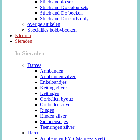
Stitch and do sets
Stitch and Do coloursets
Stitch and Do boeken
Stitch and Do cards only
overige artikelen
Specialties hobbyboeken
Kleuren
Sieraden
In Sieraden
Dames
Armbanden
Armbanden zilver
Enkelbandjes
Ketting zilver
Kettingen
Oorbellen byoux
Oorbellen zilver
Ringen
Ringen zilver
Sieradensetjes
Teenringen zilver
Heren
Armbanden RVS (stainless steel)