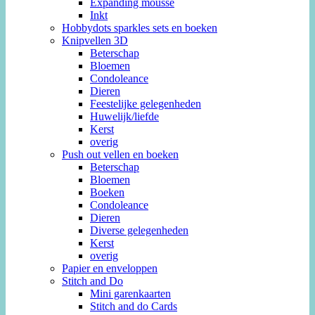
Expanding mousse
Inkt
Hobbydots sparkles sets en boeken
Knipvellen 3D
Beterschap
Bloemen
Condoleance
Dieren
Feestelijke gelegenheden
Huwelijk/liefde
Kerst
overig
Push out vellen en boeken
Beterschap
Bloemen
Boeken
Condoleance
Dieren
Diverse gelegenheden
Kerst
overig
Papier en enveloppen
Stitch and Do
Mini garenkaarten
Stitch and do Cards