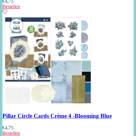
€
4,75
Bestellen
Pillar Circle Cards Crème 4 -Blooming Blue
€
4,75
Bestellen