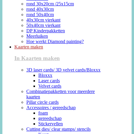
rond 30x20cm /25x15cm
rond 40x30cm
rond 50x40cm
40x30cm vierkant
50x40cm vierkant
DP Kinderpakketten
Meerluiken
Hoe werkt Diamond painting?
Kaarten maken
In Kaarten maken
3D laser cards/ 3D velvet cards/Bloxxx
Bloxxx
Laser cards
Velvet cards
Combinatiepakketten voor meerdere
kaarten
Pillar circle cards
Accessoires / gereedschap
foam
gereedschap
Stickervellen
Cutting dies/ clear stamps/ stencils