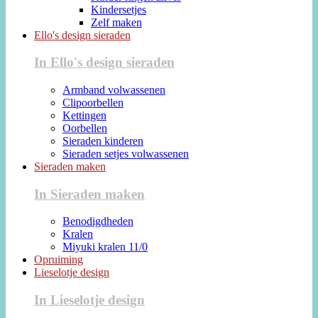
Kindersetjes
Zelf maken
Ello's design sieraden
In Ello's design sieraden
Armband volwassenen
Clipoorbellen
Kettingen
Oorbellen
Sieraden kinderen
Sieraden setjes volwassenen
Sieraden maken
In Sieraden maken
Benodigdheden
Kralen
Miyuki kralen 11/0
Opruiming
Lieselotje design
In Lieselotje design