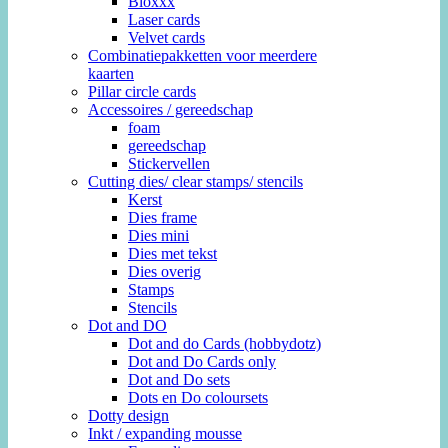
Bloxxx
Laser cards
Velvet cards
Combinatiepakketten voor meerdere
kaarten
Pillar circle cards
Accessoires / gereedschap
foam
gereedschap
Stickervellen
Cutting dies/ clear stamps/ stencils
Kerst
Dies frame
Dies mini
Dies met tekst
Dies overig
Stamps
Stencils
Dot and DO
Dot and do Cards (hobbydotz)
Dot and Do Cards only
Dot and Do sets
Dots en Do coloursets
Dotty design
Inkt / expanding mousse