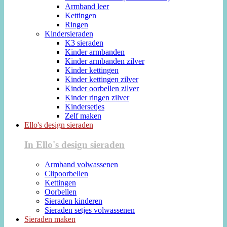
Armband leer
Kettingen
Ringen
Kindersieraden
K3 sieraden
Kinder armbanden
Kinder armbanden zilver
Kinder kettingen
Kinder kettingen zilver
Kinder oorbellen zilver
Kinder ringen zilver
Kindersetjes
Zelf maken
Ello's design sieraden
In Ello's design sieraden
Armband volwassenen
Clipoorbellen
Kettingen
Oorbellen
Sieraden kinderen
Sieraden setjes volwassenen
Sieraden maken