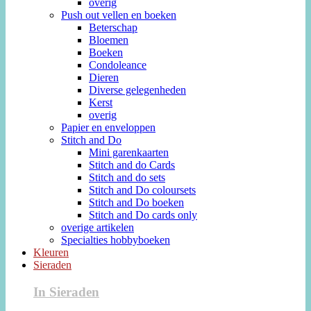
overig
Push out vellen en boeken
Beterschap
Bloemen
Boeken
Condoleance
Dieren
Diverse gelegenheden
Kerst
overig
Papier en enveloppen
Stitch and Do
Mini garenkaarten
Stitch and do Cards
Stitch and do sets
Stitch and Do coloursets
Stitch and Do boeken
Stitch and Do cards only
overige artikelen
Specialties hobbyboeken
Kleuren
Sieraden
In Sieraden