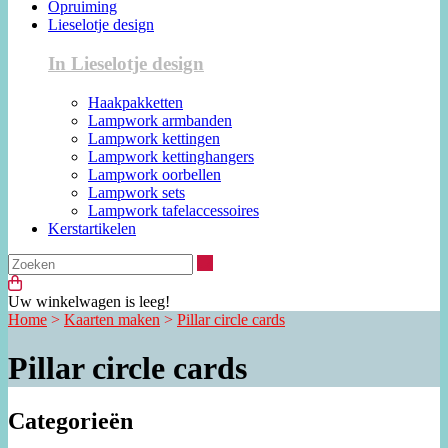
Opruiming
Lieselotje design
In Lieselotje design
Haakpakketten
Lampwork armbanden
Lampwork kettingen
Lampwork kettinghangers
Lampwork oorbellen
Lampwork sets
Lampwork tafelaccessoires
Kerstartikelen
Zoeken
Uw winkelwagen is leeg!
Home
>
Kaarten maken
>
Pillar circle cards
Pillar circle cards
Categorieën