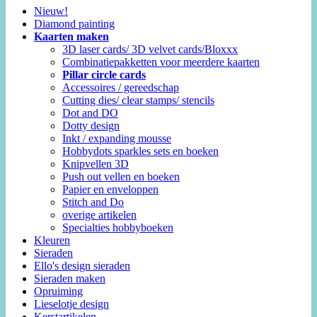
Nieuw!
Diamond painting
Kaarten maken
3D laser cards/ 3D velvet cards/Bloxxx
Combinatiepakketten voor meerdere kaarten
Pillar circle cards
Accessoires / gereedschap
Cutting dies/ clear stamps/ stencils
Dot and DO
Dotty design
Inkt / expanding mousse
Hobbydots sparkles sets en boeken
Knipvellen 3D
Push out vellen en boeken
Papier en enveloppen
Stitch and Do
overige artikelen
Specialties hobbyboeken
Kleuren
Sieraden
Ello's design sieraden
Sieraden maken
Opruiming
Lieselotje design
Kerstartikelen