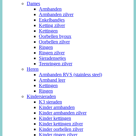
Dames
Armbanden
Armbanden zilver
Enkelbandjes
Ketting zilver
Kettingen
Oorbellen byoux
Oorbellen zilver
Ringen
Ringen zilver
Sieradensetjes
Teenringen zilver
Heren
Armbanden RVS (stainless steel)
Armband leer
Kettingen
Ringen
Kindersieraden
K3 sieraden
Kinder armbanden
Kinder armbanden zilver
Kinder kettingen
Kinder kettingen zilver
Kinder oorbellen zilver
Kinder ringen zilver