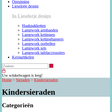
Opruiming
Lieselotje design
In Lieselotje design
Haakpakketten
Lampwork armbanden
Lampwork kettingen
Lampwork kettinghangers
Lampwork oorbellen
Lampwork sets
Lampwork tafelaccessoires
Kerstartikelen
Zoeken
Uw winkelwagen is leeg!
Home
>
Sieraden
>
Kindersieraden
Kindersieraden
Categorieën