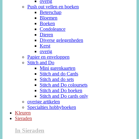
overig
Push out vellen en boeken
Beterschap
Bloemen
Boeken
Condoleance
Dieren
Diverse gelegenheden
Kerst
overig
Papier en enveloppen
Stitch and Do
Mini garenkaarten
Stitch and do Cards
Stitch and do sets
Stitch and Do coloursets
Stitch and Do boeken
Stitch and Do cards only
overige artikelen
Specialties hobbyboeken
Kleuren
Sieraden
In Sieraden