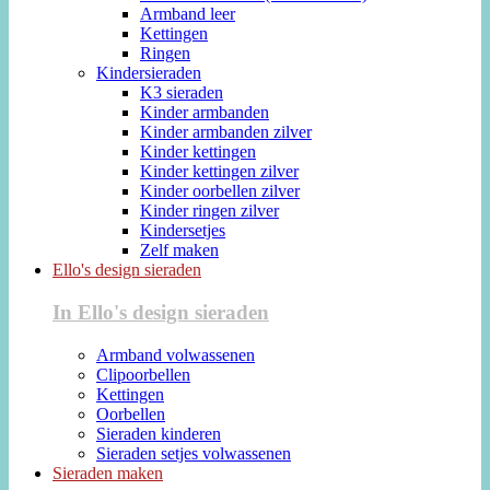
Armband leer
Kettingen
Ringen
Kindersieraden
K3 sieraden
Kinder armbanden
Kinder armbanden zilver
Kinder kettingen
Kinder kettingen zilver
Kinder oorbellen zilver
Kinder ringen zilver
Kindersetjes
Zelf maken
Ello's design sieraden
In Ello's design sieraden
Armband volwassenen
Clipoorbellen
Kettingen
Oorbellen
Sieraden kinderen
Sieraden setjes volwassenen
Sieraden maken