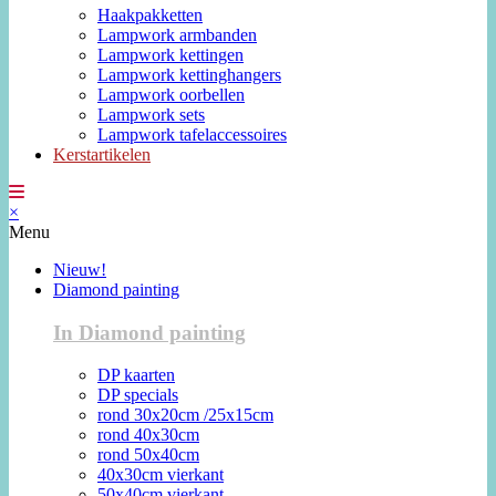
Haakpakketten
Lampwork armbanden
Lampwork kettingen
Lampwork kettinghangers
Lampwork oorbellen
Lampwork sets
Lampwork tafelaccessoires
Kerstartikelen
×
Menu
Nieuw!
Diamond painting
In Diamond painting
DP kaarten
DP specials
rond 30x20cm /25x15cm
rond 40x30cm
rond 50x40cm
40x30cm vierkant
50x40cm vierkant