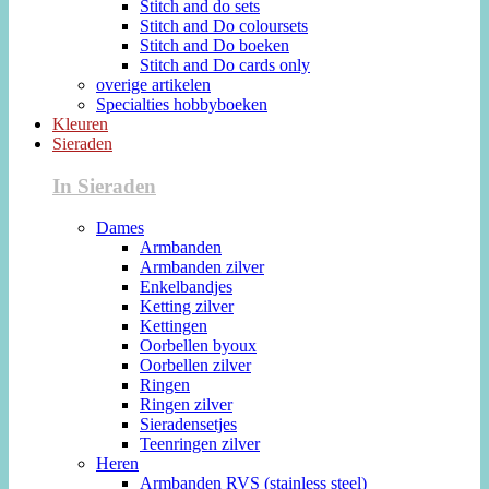
Stitch and do sets
Stitch and Do coloursets
Stitch and Do boeken
Stitch and Do cards only
overige artikelen
Specialties hobbyboeken
Kleuren
Sieraden
In Sieraden
Dames
Armbanden
Armbanden zilver
Enkelbandjes
Ketting zilver
Kettingen
Oorbellen byoux
Oorbellen zilver
Ringen
Ringen zilver
Sieradensetjes
Teenringen zilver
Heren
Armbanden RVS (stainless steel)