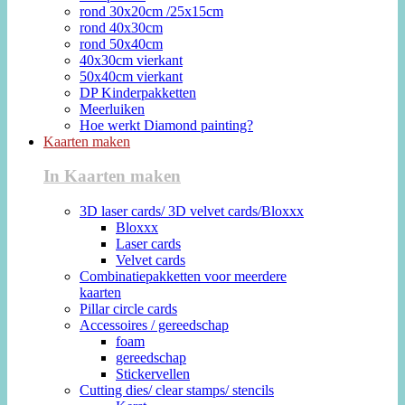
rond 30x20cm /25x15cm
rond 40x30cm
rond 50x40cm
40x30cm vierkant
50x40cm vierkant
DP Kinderpakketten
Meerluiken
Hoe werkt Diamond painting?
Kaarten maken
In Kaarten maken
3D laser cards/ 3D velvet cards/Bloxxx
Bloxxx
Laser cards
Velvet cards
Combinatiepakketten voor meerdere
kaarten
Pillar circle cards
Accessoires / gereedschap
foam
gereedschap
Stickervellen
Cutting dies/ clear stamps/ stencils