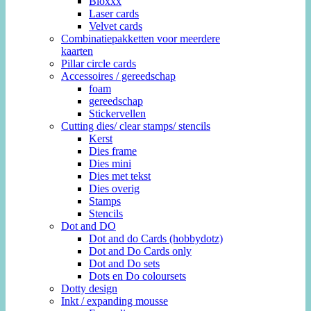
Bloxxx
Laser cards
Velvet cards
Combinatiepakketten voor meerdere
kaarten
Pillar circle cards
Accessoires / gereedschap
foam
gereedschap
Stickervellen
Cutting dies/ clear stamps/ stencils
Kerst
Dies frame
Dies mini
Dies met tekst
Dies overig
Stamps
Stencils
Dot and DO
Dot and do Cards (hobbydotz)
Dot and Do Cards only
Dot and Do sets
Dots en Do coloursets
Dotty design
Inkt / expanding mousse