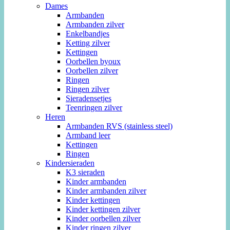
Dames
Armbanden
Armbanden zilver
Enkelbandjes
Ketting zilver
Kettingen
Oorbellen byoux
Oorbellen zilver
Ringen
Ringen zilver
Sieradensetjes
Teenringen zilver
Heren
Armbanden RVS (stainless steel)
Armband leer
Kettingen
Ringen
Kindersieraden
K3 sieraden
Kinder armbanden
Kinder armbanden zilver
Kinder kettingen
Kinder kettingen zilver
Kinder oorbellen zilver
Kinder ringen zilver