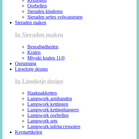
Kettingen
Oorbellen
Sieraden kinderen
Sieraden setjes volwassenen
Sieraden maken
In Sieraden maken
Benodigdheden
Kralen
Miyuki kralen 11/0
Opruiming
Lieselotje design
In Lieselotje design
Haakpakketten
Lampwork armbanden
Lampwork kettingen
Lampwork kettinghangers
Lampwork oorbellen
Lampwork sets
Lampwork tafelaccessoires
Kerstartikelen