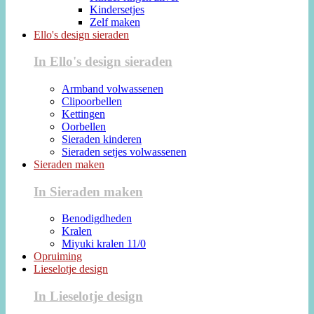
Kindersetjes
Zelf maken
Ello's design sieraden
In Ello's design sieraden
Armband volwassenen
Clipoorbellen
Kettingen
Oorbellen
Sieraden kinderen
Sieraden setjes volwassenen
Sieraden maken
In Sieraden maken
Benodigdheden
Kralen
Miyuki kralen 11/0
Opruiming
Lieselotje design
In Lieselotje design