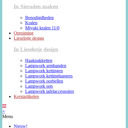
In Sieraden maken
Benodigdheden
Kralen
Miyuki kralen 11/0
Opruiming
Lieselotje design
In Lieselotje design
Haakpakketten
Lampwork armbanden
Lampwork kettingen
Lampwork kettinghangers
Lampwork oorbellen
Lampwork sets
Lampwork tafelaccessoires
Kerstartikelen
×
Menu
Nieuw!