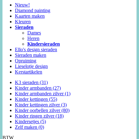
Nieuw!
Diamond painting
Kaarten maken
Kleuren
Sieraden
Dames
Heren
Kindersieraden
Ello's design sieraden
Sieraden maken
Opruiming
Lieselotje design
Kerstartikelen
K3 sieraden (31)
Kinder armbanden (27)
Kinder armbanden zilver (1)
Kinder kettingen (55)
Kinder kettingen zilver (3)
Kinder oorbellen zilver (80)
Kinder ringen zilver (18)
Kindersetjes (5)
Zelf maken (0)
BTW