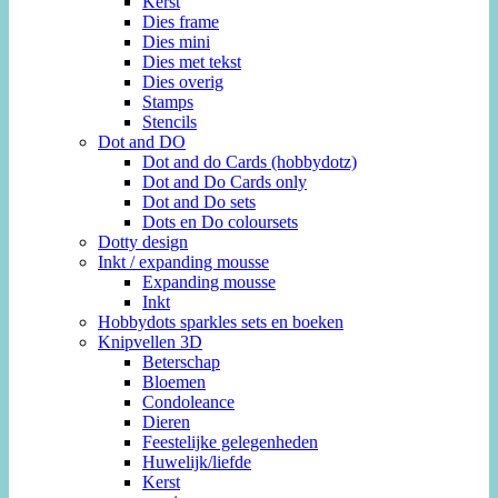
Kerst
Dies frame
Dies mini
Dies met tekst
Dies overig
Stamps
Stencils
Dot and DO
Dot and do Cards (hobbydotz)
Dot and Do Cards only
Dot and Do sets
Dots en Do coloursets
Dotty design
Inkt / expanding mousse
Expanding mousse
Inkt
Hobbydots sparkles sets en boeken
Knipvellen 3D
Beterschap
Bloemen
Condoleance
Dieren
Feestelijke gelegenheden
Huwelijk/liefde
Kerst