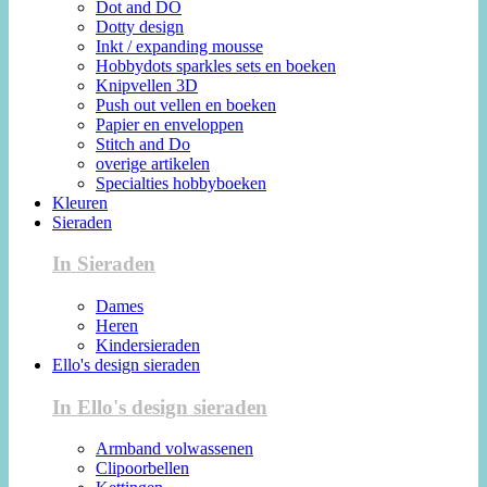
Dot and DO
Dotty design
Inkt / expanding mousse
Hobbydots sparkles sets en boeken
Knipvellen 3D
Push out vellen en boeken
Papier en enveloppen
Stitch and Do
overige artikelen
Specialties hobbyboeken
Kleuren
Sieraden
In Sieraden
Dames
Heren
Kindersieraden
Ello's design sieraden
In Ello's design sieraden
Armband volwassenen
Clipoorbellen