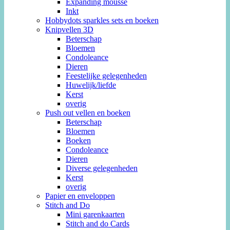
Expanding mousse
Inkt
Hobbydots sparkles sets en boeken
Knipvellen 3D
Beterschap
Bloemen
Condoleance
Dieren
Feestelijke gelegenheden
Huwelijk/liefde
Kerst
overig
Push out vellen en boeken
Beterschap
Bloemen
Boeken
Condoleance
Dieren
Diverse gelegenheden
Kerst
overig
Papier en enveloppen
Stitch and Do
Mini garenkaarten
Stitch and do Cards