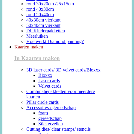
rond 30x20cm /25x15cm
rond 40x30cm
rond 50x40cm
40x30cm vierkant
50x40cm vierkant
DP Kinderpakketten
Meerluiken
Hoe werkt Diamond painting?
Kaarten maken
In Kaarten maken
3D laser cards/ 3D velvet cards/Bloxxx
Bloxxx
Laser cards
Velvet cards
Combinatiepakketten voor meerdere
kaarten
Pillar circle cards
Accessoires / gereedschap
foam
gereedschap
Stickervellen
Cutting dies/ clear stamps/ stencils