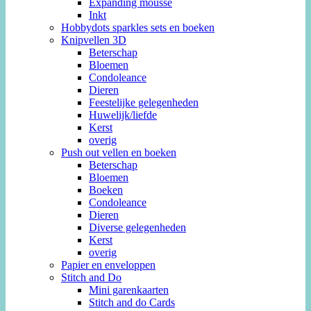
Expanding mousse
Inkt
Hobbydots sparkles sets en boeken
Knipvellen 3D
Beterschap
Bloemen
Condoleance
Dieren
Feestelijke gelegenheden
Huwelijk/liefde
Kerst
overig
Push out vellen en boeken
Beterschap
Bloemen
Boeken
Condoleance
Dieren
Diverse gelegenheden
Kerst
overig
Papier en enveloppen
Stitch and Do
Mini garenkaarten
Stitch and do Cards