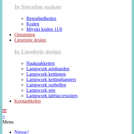
In Sieraden maken
Benodigdheden
Kralen
Miyuki kralen 11/0
Opruiming
Lieselotje design
In Lieselotje design
Haakpakketten
Lampwork armbanden
Lampwork kettingen
Lampwork kettinghangers
Lampwork oorbellen
Lampwork sets
Lampwork tafelaccessoires
Kerstartikelen
×
Menu
Nieuw!