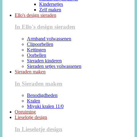
Kindersetjes
Zelf maken
Ello's design sieraden
In Ello's design sieraden
Armband volwassenen
Clipoorbellen
Kettingen
Oorbellen
Sieraden kinderen
Sieraden setjes volwassenen
Sieraden maken
In Sieraden maken
Benodigdheden
Kralen
Miyuki kralen 11/0
Opruiming
Lieselotje design
In Lieselotje design