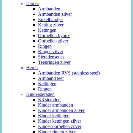
Dames
Armbanden
Armbanden zilver
Enkelbandjes
Ketting zilver
Kettingen
Oorbellen byoux
Oorbellen zilver
Ringen
Ringen zilver
Sieradensetjes
Teenringen zilver
Heren
Armbanden RVS (stainless steel)
Armband leer
Kettingen
Ringen
Kindersieraden
K3 sieraden
Kinder armbanden
Kinder armbanden zilver
Kinder kettingen
Kinder kettingen zilver
Kinder oorbellen zilver
Kinder ringen zilver