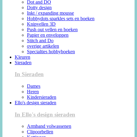
Dot and DO
Dotty design
Inkt / expanding mousse
Hobbydots sparkles sets en boeken
Knipvellen 3D
Push out vellen en boeken
Papier en enveloppen
Stitch and Do
overige artikelen
Specialties hobbyboeken
Kleuren
Sieraden
In Sieraden
Dames
Heren
Kindersieraden
Ello's design sieraden
In Ello's design sieraden
Armband volwassenen
Clipoorbellen