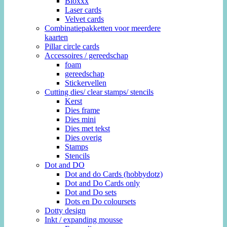
Bloxxx
Laser cards
Velvet cards
Combinatiepakketten voor meerdere
kaarten
Pillar circle cards
Accessoires / gereedschap
foam
gereedschap
Stickervellen
Cutting dies/ clear stamps/ stencils
Kerst
Dies frame
Dies mini
Dies met tekst
Dies overig
Stamps
Stencils
Dot and DO
Dot and do Cards (hobbydotz)
Dot and Do Cards only
Dot and Do sets
Dots en Do coloursets
Dotty design
Inkt / expanding mousse