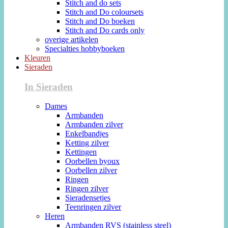
Stitch and do sets
Stitch and Do coloursets
Stitch and Do boeken
Stitch and Do cards only
overige artikelen
Specialties hobbyboeken
Kleuren
Sieraden
In Sieraden
Dames
Armbanden
Armbanden zilver
Enkelbandjes
Ketting zilver
Kettingen
Oorbellen byoux
Oorbellen zilver
Ringen
Ringen zilver
Sieradensetjes
Teenringen zilver
Heren
Armbanden RVS (stainless steel)