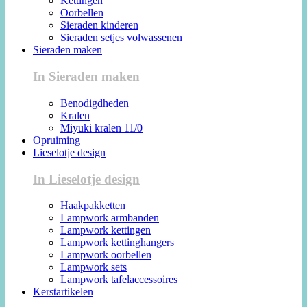
Kettingen
Oorbellen
Sieraden kinderen
Sieraden setjes volwassenen
Sieraden maken
In Sieraden maken
Benodigdheden
Kralen
Miyuki kralen 11/0
Opruiming
Lieselotje design
In Lieselotje design
Haakpakketten
Lampwork armbanden
Lampwork kettingen
Lampwork kettinghangers
Lampwork oorbellen
Lampwork sets
Lampwork tafelaccessoires
Kerstartikelen