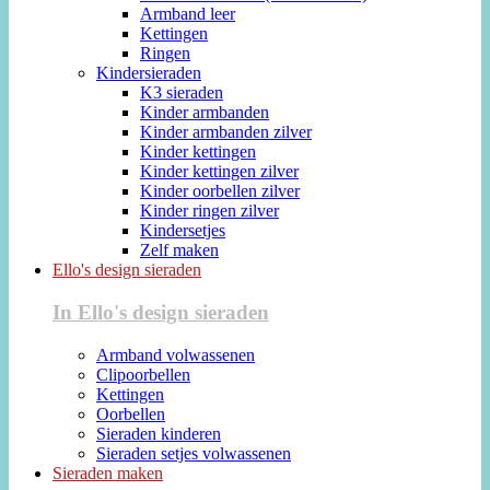
Armband leer
Kettingen
Ringen
Kindersieraden
K3 sieraden
Kinder armbanden
Kinder armbanden zilver
Kinder kettingen
Kinder kettingen zilver
Kinder oorbellen zilver
Kinder ringen zilver
Kindersetjes
Zelf maken
Ello's design sieraden
In Ello's design sieraden
Armband volwassenen
Clipoorbellen
Kettingen
Oorbellen
Sieraden kinderen
Sieraden setjes volwassenen
Sieraden maken