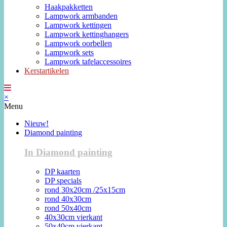
Haakpakketten
Lampwork armbanden
Lampwork kettingen
Lampwork kettinghangers
Lampwork oorbellen
Lampwork sets
Lampwork tafelaccessoires
Kerstartikelen
×
Menu
Nieuw!
Diamond painting
In Diamond painting
DP kaarten
DP specials
rond 30x20cm /25x15cm
rond 40x30cm
rond 50x40cm
40x30cm vierkant
50x40cm vierkant