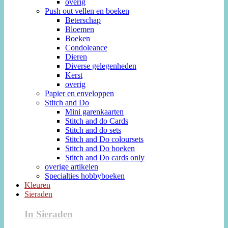
overig
Push out vellen en boeken
Beterschap
Bloemen
Boeken
Condoleance
Dieren
Diverse gelegenheden
Kerst
overig
Papier en enveloppen
Stitch and Do
Mini garenkaarten
Stitch and do Cards
Stitch and do sets
Stitch and Do coloursets
Stitch and Do boeken
Stitch and Do cards only
overige artikelen
Specialties hobbyboeken
Kleuren
Sieraden
In Sieraden