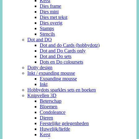
Kerst
Dies frame
Dies mini
Dies met tekst
Dies overig
Stamps
Stencils
Dot and DO
Dot and do Cards (hobbydotz)
Dot and Do Cards only
Dot and Do sets
Dots en Do coloursets
Dotty design
Inkt / expanding mousse
Expanding mousse
Inkt
Hobbydots sparkles sets en boeken
Knipvellen 3D
Beterschap
Bloemen
Condoleance
Dieren
Feestelijke gelegenheden
Huwelijk/liefde
Kerst