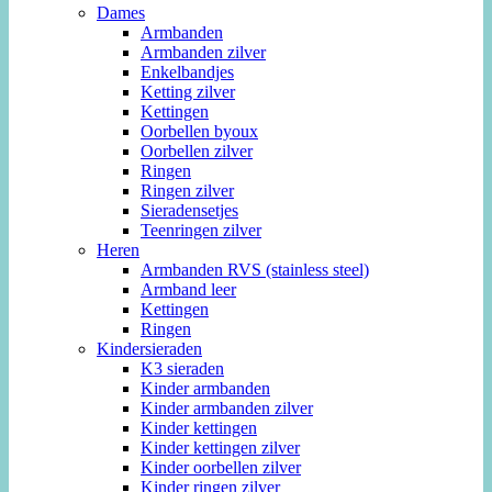
Dames
Armbanden
Armbanden zilver
Enkelbandjes
Ketting zilver
Kettingen
Oorbellen byoux
Oorbellen zilver
Ringen
Ringen zilver
Sieradensetjes
Teenringen zilver
Heren
Armbanden RVS (stainless steel)
Armband leer
Kettingen
Ringen
Kindersieraden
K3 sieraden
Kinder armbanden
Kinder armbanden zilver
Kinder kettingen
Kinder kettingen zilver
Kinder oorbellen zilver
Kinder ringen zilver