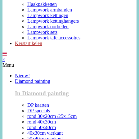
Haakpakketten
Lampwork armbanden
Lampwork kettingen
Lampwork kettinghangers
Lampwork oorbellen
Lampwork sets
Lampwork tafelaccessoires
Kerstartikelen
×
Menu
Nieuw!
Diamond painting
In Diamond painting
DP kaarten
DP specials
rond 30x20cm /25x15cm
rond 40x30cm
rond 50x40cm
40x30cm vierkant
50x40cm vierkant