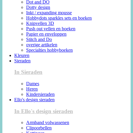
Dot and DO
Dotty design
Inkt / expanding mousse
Hobbydots sparkles sets en boeken
Knipvellen 3D
Push out vellen en boeken
Papier en enveloppen
Stitch and Do
overige artikelen
Specialties hobbyboeken
Kleuren
Sieraden
In Sieraden
Dames
Heren
Kindersieraden
Ello's design sieraden
In Ello's design sieraden
Armband volwassenen
Clipoorbellen