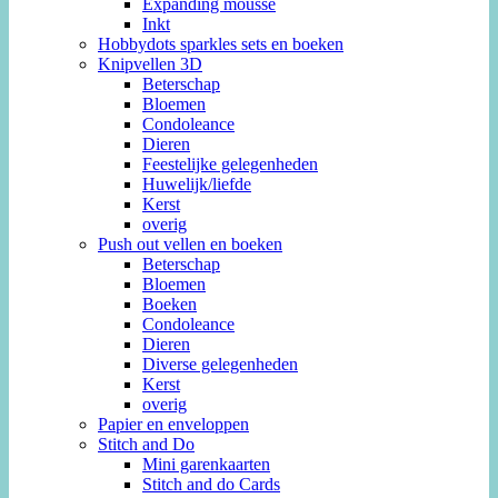
Expanding mousse
Inkt
Hobbydots sparkles sets en boeken
Knipvellen 3D
Beterschap
Bloemen
Condoleance
Dieren
Feestelijke gelegenheden
Huwelijk/liefde
Kerst
overig
Push out vellen en boeken
Beterschap
Bloemen
Boeken
Condoleance
Dieren
Diverse gelegenheden
Kerst
overig
Papier en enveloppen
Stitch and Do
Mini garenkaarten
Stitch and do Cards