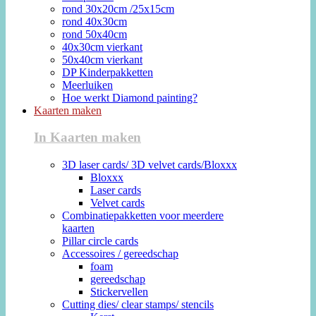
rond 30x20cm /25x15cm
rond 40x30cm
rond 50x40cm
40x30cm vierkant
50x40cm vierkant
DP Kinderpakketten
Meerluiken
Hoe werkt Diamond painting?
Kaarten maken
In Kaarten maken
3D laser cards/ 3D velvet cards/Bloxxx
Bloxxx
Laser cards
Velvet cards
Combinatiepakketten voor meerdere
kaarten
Pillar circle cards
Accessoires / gereedschap
foam
gereedschap
Stickervellen
Cutting dies/ clear stamps/ stencils