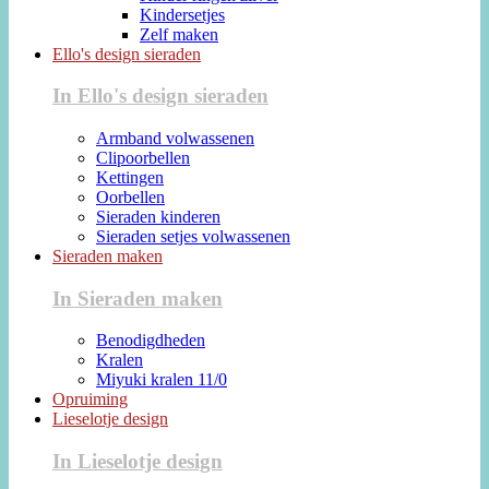
Kindersetjes
Zelf maken
Ello's design sieraden
In Ello's design sieraden
Armband volwassenen
Clipoorbellen
Kettingen
Oorbellen
Sieraden kinderen
Sieraden setjes volwassenen
Sieraden maken
In Sieraden maken
Benodigdheden
Kralen
Miyuki kralen 11/0
Opruiming
Lieselotje design
In Lieselotje design