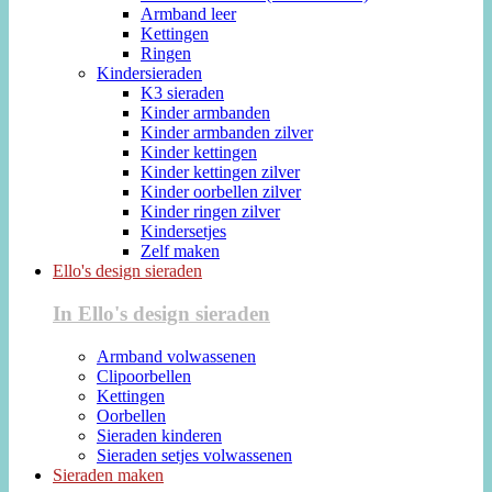
Armband leer
Kettingen
Ringen
Kindersieraden
K3 sieraden
Kinder armbanden
Kinder armbanden zilver
Kinder kettingen
Kinder kettingen zilver
Kinder oorbellen zilver
Kinder ringen zilver
Kindersetjes
Zelf maken
Ello's design sieraden
In Ello's design sieraden
Armband volwassenen
Clipoorbellen
Kettingen
Oorbellen
Sieraden kinderen
Sieraden setjes volwassenen
Sieraden maken