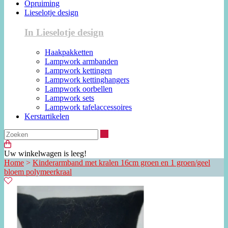
Opruiming
Lieselotje design
In Lieselotje design
Haakpakketten
Lampwork armbanden
Lampwork kettingen
Lampwork kettinghangers
Lampwork oorbellen
Lampwork sets
Lampwork tafelaccessoires
Kerstartikelen
Zoeken
Uw winkelwagen is leeg!
Home
>
Kinderarmband met kralen 16cm groen en 1 groen/geel
bloem polymeerkraal