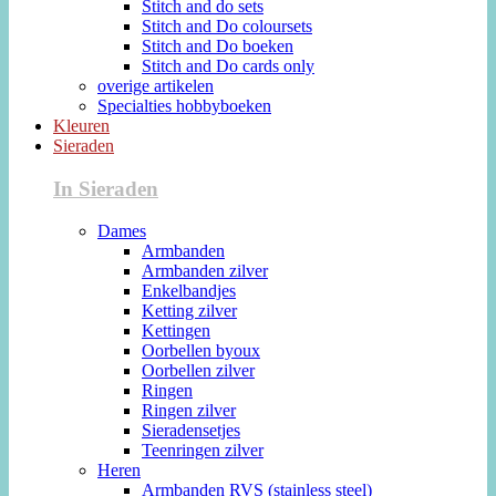
Stitch and do sets
Stitch and Do coloursets
Stitch and Do boeken
Stitch and Do cards only
overige artikelen
Specialties hobbyboeken
Kleuren
Sieraden
In Sieraden
Dames
Armbanden
Armbanden zilver
Enkelbandjes
Ketting zilver
Kettingen
Oorbellen byoux
Oorbellen zilver
Ringen
Ringen zilver
Sieradensetjes
Teenringen zilver
Heren
Armbanden RVS (stainless steel)