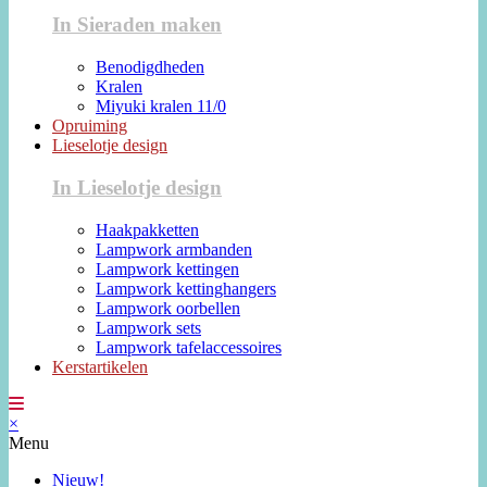
In Sieraden maken
Benodigdheden
Kralen
Miyuki kralen 11/0
Opruiming
Lieselotje design
In Lieselotje design
Haakpakketten
Lampwork armbanden
Lampwork kettingen
Lampwork kettinghangers
Lampwork oorbellen
Lampwork sets
Lampwork tafelaccessoires
Kerstartikelen
×
Menu
Nieuw!