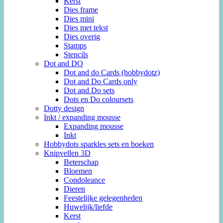
Kerst
Dies frame
Dies mini
Dies met tekst
Dies overig
Stamps
Stencils
Dot and DO
Dot and do Cards (hobbydotz)
Dot and Do Cards only
Dot and Do sets
Dots en Do coloursets
Dotty design
Inkt / expanding mousse
Expanding mousse
Inkt
Hobbydots sparkles sets en boeken
Knipvellen 3D
Beterschap
Bloemen
Condoleance
Dieren
Feestelijke gelegenheden
Huwelijk/liefde
Kerst