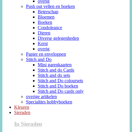
overig
Push out vellen en boeken
Beterschap
Bloemen
Boeken
Condoleance
Dieren
Diverse gelegenheden
Kerst
overig
Papier en enveloppen
Stitch and Do
Mini garenkaarten
Stitch and do Cards
Stitch and do sets
Stitch and Do coloursets
Stitch and Do boeken
Stitch and Do cards only
overige artikelen
Specialties hobbyboeken
Kleuren
Sieraden
In Sieraden