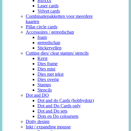
Bloxxx
Laser cards
Velvet cards
Combinatiepakketten voor meerdere
kaarten
Pillar circle cards
Accessoires / gereedschap
foam
gereedschap
Stickervellen
Cutting dies/ clear stamps/ stencils
Kerst
Dies frame
Dies mini
Dies met tekst
Dies overig
Stamps
Stencils
Dot and DO
Dot and do Cards (hobbydotz)
Dot and Do Cards only
Dot and Do sets
Dots en Do coloursets
Dotty design
Inkt / expanding mousse