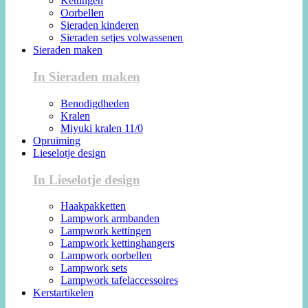
Kettingen
Oorbellen
Sieraden kinderen
Sieraden setjes volwassenen
Sieraden maken
In Sieraden maken
Benodigdheden
Kralen
Miyuki kralen 11/0
Opruiming
Lieselotje design
In Lieselotje design
Haakpakketten
Lampwork armbanden
Lampwork kettingen
Lampwork kettinghangers
Lampwork oorbellen
Lampwork sets
Lampwork tafelaccessoires
Kerstartikelen