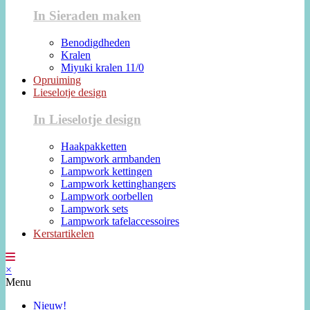
In Sieraden maken
Benodigdheden
Kralen
Miyuki kralen 11/0
Opruiming
Lieselotje design
In Lieselotje design
Haakpakketten
Lampwork armbanden
Lampwork kettingen
Lampwork kettinghangers
Lampwork oorbellen
Lampwork sets
Lampwork tafelaccessoires
Kerstartikelen
×
Menu
Nieuw!