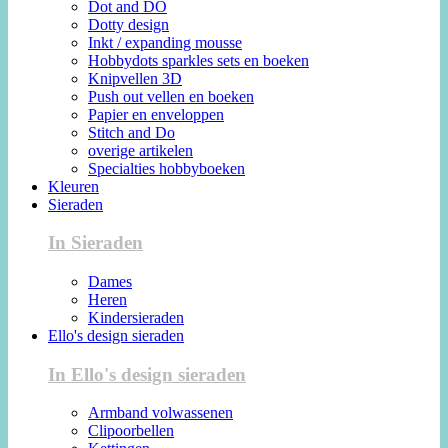
Dot and DO
Dotty design
Inkt / expanding mousse
Hobbydots sparkles sets en boeken
Knipvellen 3D
Push out vellen en boeken
Papier en enveloppen
Stitch and Do
overige artikelen
Specialties hobbyboeken
Kleuren
Sieraden
In Sieraden
Dames
Heren
Kindersieraden
Ello's design sieraden
In Ello's design sieraden
Armband volwassenen
Clipoorbellen