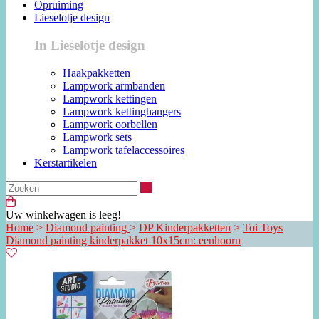
Opruiming
Lieselotje design
In Lieselotje design
Haakpakketten
Lampwork armbanden
Lampwork kettingen
Lampwork kettinghangers
Lampwork oorbellen
Lampwork sets
Lampwork tafelaccessoires
Kerstartikelen
Zoeken
Uw winkelwagen is leeg!
Home
>
Diamond painting
>
DP Kinderpakketten
>
Toi Toys
Diamond painting kinderpakket 10x15cm: eenhoorn