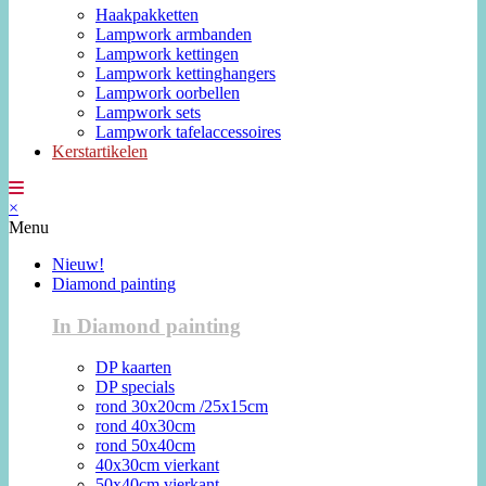
Haakpakketten
Lampwork armbanden
Lampwork kettingen
Lampwork kettinghangers
Lampwork oorbellen
Lampwork sets
Lampwork tafelaccessoires
Kerstartikelen
×
Menu
Nieuw!
Diamond painting
In Diamond painting
DP kaarten
DP specials
rond 30x20cm /25x15cm
rond 40x30cm
rond 50x40cm
40x30cm vierkant
50x40cm vierkant