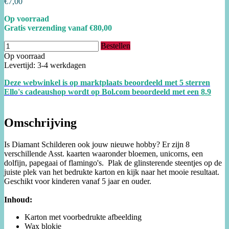
€7,00
Op voorraad
Gratis verzending vanaf €80,00
Bestellen
Op voorraad
Levertijd: 3-4 werkdagen
Deze webwinkel is op marktplaats beoordeeld met 5 sterren
Ello's cadeaushop wordt op Bol.com beoordeeld met een
8.
9
Omschrijving
Is Diamant Schilderen ook jouw nieuwe hobby? Er zijn 8
verschillende Asst. kaarten waaronder bloemen, unicorns, een
dolfijn, papegaai of flamingo's. Plak de glinsterende steentjes op de
juiste plek van het bedrukte karton en kijk naar het mooie resultaat.
Geschikt voor kinderen vanaf 5 jaar en ouder.
Inhoud:
Karton met voorbedrukte afbeelding
Wax blokje