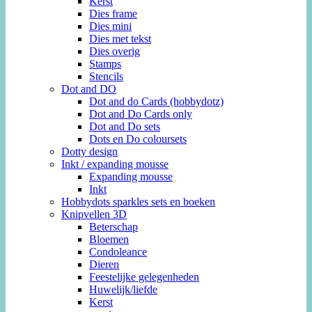
Kerst
Dies frame
Dies mini
Dies met tekst
Dies overig
Stamps
Stencils
Dot and DO
Dot and do Cards (hobbydotz)
Dot and Do Cards only
Dot and Do sets
Dots en Do coloursets
Dotty design
Inkt / expanding mousse
Expanding mousse
Inkt
Hobbydots sparkles sets en boeken
Knipvellen 3D
Beterschap
Bloemen
Condoleance
Dieren
Feestelijke gelegenheden
Huwelijk/liefde
Kerst