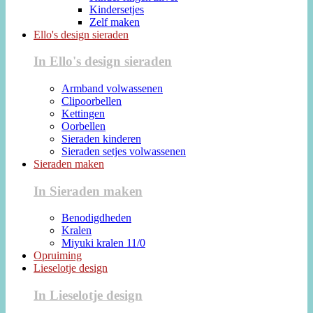
Kindersetjes
Zelf maken
Ello's design sieraden
In Ello's design sieraden
Armband volwassenen
Clipoorbellen
Kettingen
Oorbellen
Sieraden kinderen
Sieraden setjes volwassenen
Sieraden maken
In Sieraden maken
Benodigdheden
Kralen
Miyuki kralen 11/0
Opruiming
Lieselotje design
In Lieselotje design