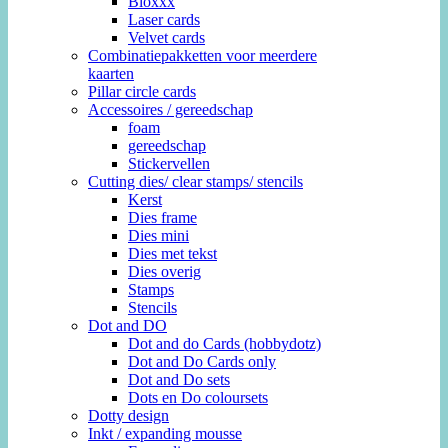
Bloxxx
Laser cards
Velvet cards
Combinatiepakketten voor meerdere
kaarten
Pillar circle cards
Accessoires / gereedschap
foam
gereedschap
Stickervellen
Cutting dies/ clear stamps/ stencils
Kerst
Dies frame
Dies mini
Dies met tekst
Dies overig
Stamps
Stencils
Dot and DO
Dot and do Cards (hobbydotz)
Dot and Do Cards only
Dot and Do sets
Dots en Do coloursets
Dotty design
Inkt / expanding mousse