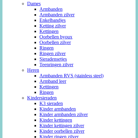
Dames
Armbanden
Armbanden zilver
Enkelbandjes
Ketting zilver
Kettingen
Oorbellen byoux
Oorbellen zilver
Ringen
Ringen zilver
Sieradensetjes
Teenringen zilver
Heren
Armbanden RVS (stainless steel)
Armband leer
Kettingen
Ringen
Kindersieraden
K3 sieraden
Kinder armbanden
Kinder armbanden zilver
Kinder kettingen
Kinder kettingen zilver
Kinder oorbellen zilver
Kinder ringen zilver