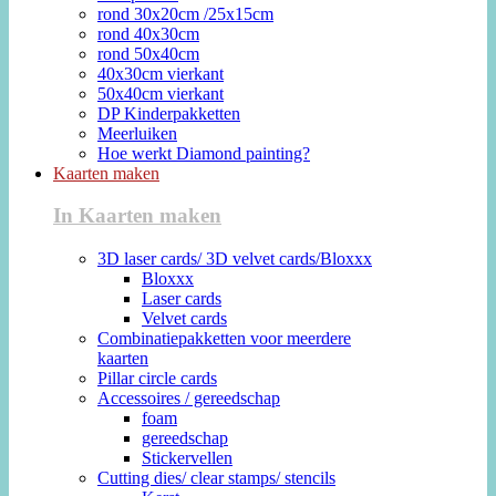
rond 30x20cm /25x15cm
rond 40x30cm
rond 50x40cm
40x30cm vierkant
50x40cm vierkant
DP Kinderpakketten
Meerluiken
Hoe werkt Diamond painting?
Kaarten maken
In Kaarten maken
3D laser cards/ 3D velvet cards/Bloxxx
Bloxxx
Laser cards
Velvet cards
Combinatiepakketten voor meerdere
kaarten
Pillar circle cards
Accessoires / gereedschap
foam
gereedschap
Stickervellen
Cutting dies/ clear stamps/ stencils