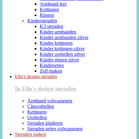
Armband leer
Kettingen
Ringen
Kindersieraden
K3 sieraden
Kinder armbanden
Kinder armbanden zilver
Kinder kettingen
Kinder kettingen zilver
Kinder oorbellen zilver
Kinder ringen zilver
Kindersetjes
Zelf maken
Ello's design sieraden
In Ello's design sieraden
Armband volwassenen
Clipoorbellen
Kettingen
Oorbellen
Sieraden kinderen
Sieraden setjes volwassenen
Sieraden maken