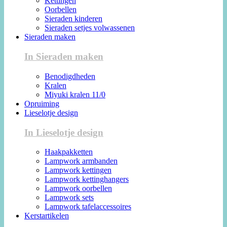
Kettingen
Oorbellen
Sieraden kinderen
Sieraden setjes volwassenen
Sieraden maken
In Sieraden maken
Benodigdheden
Kralen
Miyuki kralen 11/0
Opruiming
Lieselotje design
In Lieselotje design
Haakpakketten
Lampwork armbanden
Lampwork kettingen
Lampwork kettinghangers
Lampwork oorbellen
Lampwork sets
Lampwork tafelaccessoires
Kerstartikelen