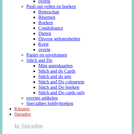
overig
Push out vellen en boeken
Beterschap
Bloemen
Boeken
Condoleance
Dieren
Diverse gelegenheden
Kerst
overig
Papier en enveloppen
Stitch and Do
Mini garenkaarten
Stitch and do Cards
Stitch and do sets
Stitch and Do coloursets
Stitch and Do boeken
Stitch and Do cards only
overige artikelen
Specialties hobbyboeken
Kleuren
Sieraden
In Sieraden