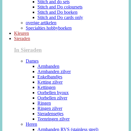
Stitch and do sets
Stitch and Do coloursets
Stitch and Do boeken
Stitch and Do cards only
overige artikelen
Specialties hobbyboeken
Kleuren
Sieraden
In Sieraden
Dames
Armbanden
Armbanden zilver
Enkelbandjes
Ketting zilver
Kettingen
Oorbellen byoux
Oorbellen zilver
Ringen
Ringen zilver
Sieradensetjes
Teenringen zilver
Heren
Armbanden RVS (stainless steel)