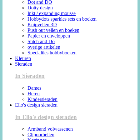
Dot and DO
Dotty design
Inkt / expanding mousse
Hobbydots sparkles sets en boeken
Knipvellen 3D
Push out vellen en boeken
Papier en enveloppen
Stitch and Do
overige artikelen
Specialties hobbyboeken
Kleuren
Sieraden
In Sieraden
Dames
Heren
Kindersieraden
Ello's design sieraden
In Ello's design sieraden
Armband volwassenen
Clipoorbellen