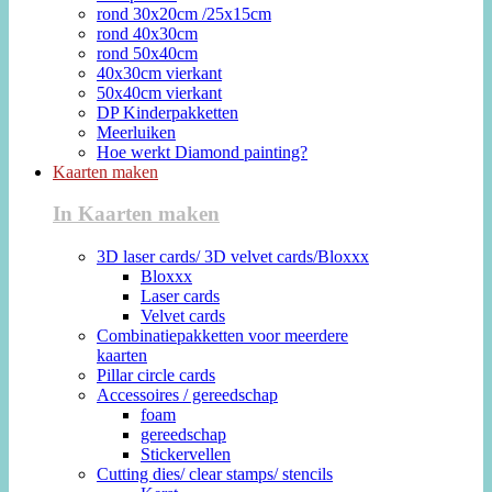
rond 30x20cm /25x15cm
rond 40x30cm
rond 50x40cm
40x30cm vierkant
50x40cm vierkant
DP Kinderpakketten
Meerluiken
Hoe werkt Diamond painting?
Kaarten maken
In Kaarten maken
3D laser cards/ 3D velvet cards/Bloxxx
Bloxxx
Laser cards
Velvet cards
Combinatiepakketten voor meerdere
kaarten
Pillar circle cards
Accessoires / gereedschap
foam
gereedschap
Stickervellen
Cutting dies/ clear stamps/ stencils