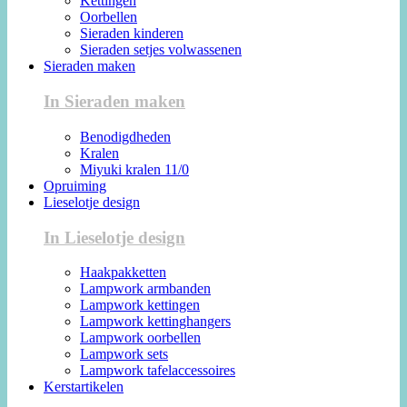
Kettingen
Oorbellen
Sieraden kinderen
Sieraden setjes volwassenen
Sieraden maken
In Sieraden maken
Benodigdheden
Kralen
Miyuki kralen 11/0
Opruiming
Lieselotje design
In Lieselotje design
Haakpakketten
Lampwork armbanden
Lampwork kettingen
Lampwork kettinghangers
Lampwork oorbellen
Lampwork sets
Lampwork tafelaccessoires
Kerstartikelen