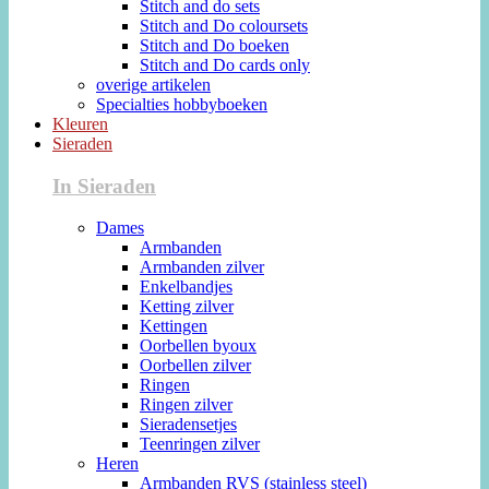
Stitch and do sets
Stitch and Do coloursets
Stitch and Do boeken
Stitch and Do cards only
overige artikelen
Specialties hobbyboeken
Kleuren
Sieraden
In Sieraden
Dames
Armbanden
Armbanden zilver
Enkelbandjes
Ketting zilver
Kettingen
Oorbellen byoux
Oorbellen zilver
Ringen
Ringen zilver
Sieradensetjes
Teenringen zilver
Heren
Armbanden RVS (stainless steel)