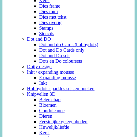
Kerst
Dies frame
Dies mini
Dies met tekst
Dies overig
Stamps
Stencils
Dot and DO
Dot and do Cards (hobbydotz)
Dot and Do Cards only
Dot and Do sets
Dots en Do coloursets
Dotty design
Inkt / expanding mousse
Expanding mousse
Inkt
Hobbydots sparkles sets en boeken
Knipvellen 3D
Beterschap
Bloemen
Condoleance
Dieren
Feestelijke gelegenheden
Huwelijk/liefde
Kerst