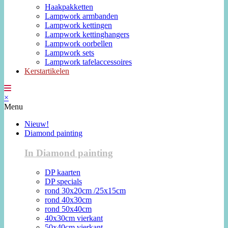
Haakpakketten
Lampwork armbanden
Lampwork kettingen
Lampwork kettinghangers
Lampwork oorbellen
Lampwork sets
Lampwork tafelaccessoires
Kerstartikelen
×
Menu
Nieuw!
Diamond painting
In Diamond painting
DP kaarten
DP specials
rond 30x20cm /25x15cm
rond 40x30cm
rond 50x40cm
40x30cm vierkant
50x40cm vierkant