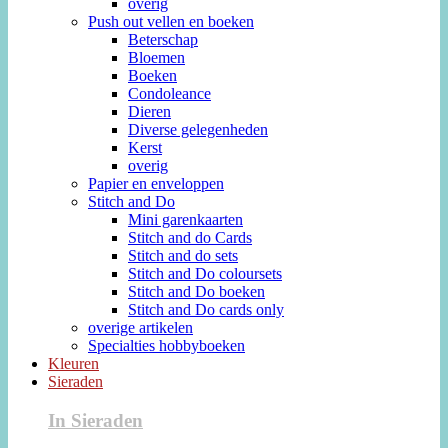
overig
Push out vellen en boeken
Beterschap
Bloemen
Boeken
Condoleance
Dieren
Diverse gelegenheden
Kerst
overig
Papier en enveloppen
Stitch and Do
Mini garenkaarten
Stitch and do Cards
Stitch and do sets
Stitch and Do coloursets
Stitch and Do boeken
Stitch and Do cards only
overige artikelen
Specialties hobbyboeken
Kleuren
Sieraden
In Sieraden