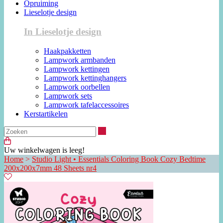
Opruiming
Lieselotje design
In Lieselotje design
Haakpakketten
Lampwork armbanden
Lampwork kettingen
Lampwork kettinghangers
Lampwork oorbellen
Lampwork sets
Lampwork tafelaccessoires
Kerstartikelen
Zoeken
Uw winkelwagen is leeg!
Home
>
Studio Light • Essentials Coloring Book Cozy Bedtime
200x200x7mm 48 Sheets nr4