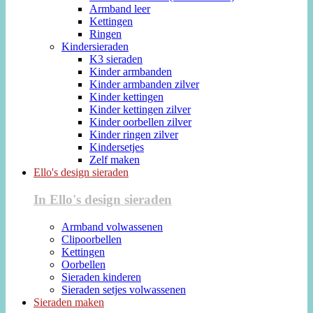
Armband leer
Kettingen
Ringen
Kindersieraden
K3 sieraden
Kinder armbanden
Kinder armbanden zilver
Kinder kettingen
Kinder kettingen zilver
Kinder oorbellen zilver
Kinder ringen zilver
Kindersetjes
Zelf maken
Ello's design sieraden
In Ello's design sieraden
Armband volwassenen
Clipoorbellen
Kettingen
Oorbellen
Sieraden kinderen
Sieraden setjes volwassenen
Sieraden maken