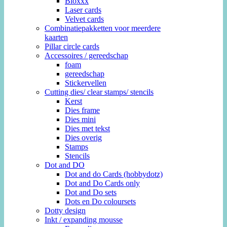
Bloxxx
Laser cards
Velvet cards
Combinatiepakketten voor meerdere
kaarten
Pillar circle cards
Accessoires / gereedschap
foam
gereedschap
Stickervellen
Cutting dies/ clear stamps/ stencils
Kerst
Dies frame
Dies mini
Dies met tekst
Dies overig
Stamps
Stencils
Dot and DO
Dot and do Cards (hobbydotz)
Dot and Do Cards only
Dot and Do sets
Dots en Do coloursets
Dotty design
Inkt / expanding mousse