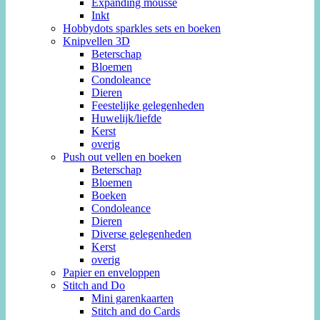
Expanding mousse
Inkt
Hobbydots sparkles sets en boeken
Knipvellen 3D
Beterschap
Bloemen
Condoleance
Dieren
Feestelijke gelegenheden
Huwelijk/liefde
Kerst
overig
Push out vellen en boeken
Beterschap
Bloemen
Boeken
Condoleance
Dieren
Diverse gelegenheden
Kerst
overig
Papier en enveloppen
Stitch and Do
Mini garenkaarten
Stitch and do Cards