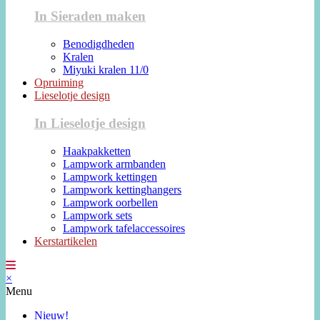
In Sieraden maken
Benodigdheden
Kralen
Miyuki kralen 11/0
Opruiming
Lieselotje design
In Lieselotje design
Haakpakketten
Lampwork armbanden
Lampwork kettingen
Lampwork kettinghangers
Lampwork oorbellen
Lampwork sets
Lampwork tafelaccessoires
Kerstartikelen
×
Menu
Nieuw!