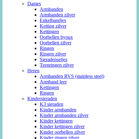
Dames
Armbanden
Armbanden zilver
Enkelbandjes
Ketting zilver
Kettingen
Oorbellen byoux
Oorbellen zilver
Ringen
Ringen zilver
Sieradensetjes
Teenringen zilver
Heren
Armbanden RVS (stainless steel)
Armband leer
Kettingen
Ringen
Kindersieraden
K3 sieraden
Kinder armbanden
Kinder armbanden zilver
Kinder kettingen
Kinder kettingen zilver
Kinder oorbellen zilver
Kinder ringen zilver