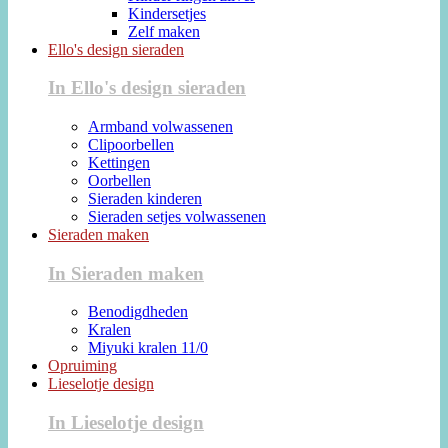
Kindersetjes
Zelf maken
Ello's design sieraden
In Ello's design sieraden
Armband volwassenen
Clipoorbellen
Kettingen
Oorbellen
Sieraden kinderen
Sieraden setjes volwassenen
Sieraden maken
In Sieraden maken
Benodigdheden
Kralen
Miyuki kralen 11/0
Opruiming
Lieselotje design
In Lieselotje design