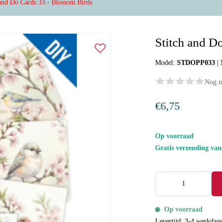
 and Do Cards 33 - Blossom Birds
Stitch and D
Model:
STDOPP033
|
Nog n
€6,75
Op voorraad
Gratis verzending va
Op voorraad
Levertijd: 3-4 werkdag