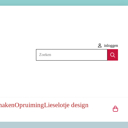
inloggen
Zoeken
maken
Opruiming
Lieselotje design