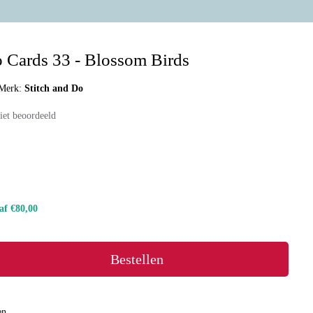
o Cards 33 - Blossom Birds
Merk:
Stitch and Do
iet beoordeeld
naf €80,00
Bestellen
en