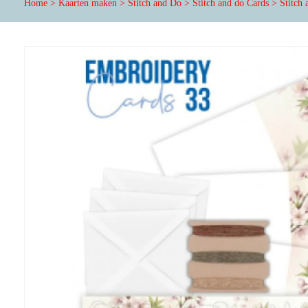
Home
>
Kaarten maken
>
Stitch and Do
>
Stitch and do Cards
>
Stitch