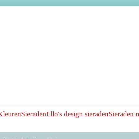
Kleuren
Sieraden
Ello's design sieraden
Sieraden 