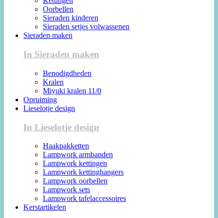
Kettingen
Oorbellen
Sieraden kinderen
Sieraden setjes volwassenen
Sieraden maken
In Sieraden maken
Benodigdheden
Kralen
Miyuki kralen 11/0
Opruiming
Lieselotje design
In Lieselotje design
Haakpakketten
Lampwork armbanden
Lampwork kettingen
Lampwork kettinghangers
Lampwork oorbellen
Lampwork sets
Lampwork tafelaccessoires
Kerstartikelen