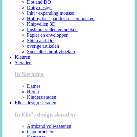
Dot and DO
Dotty design
Inkt / expanding mousse
Hobbydots sparkles sets en boeken
Knipvellen 3D
Push out vellen en boeken
Papier en enveloppen
Stitch and Do
overige artikelen
Specialties hobbyboeken
Kleuren
Sieraden
In Sieraden
Dames
Heren
Kindersieraden
Ello's design sieraden
In Ello's design sieraden
Armband volwassenen
Clipoorbellen