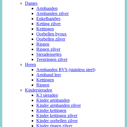
Dames
Armbanden
Armbanden zilver
Enkelbandjes
Ketting zilver
Kettingen
Oorbellen byoux
Oorbellen zilver
Ringen
Ringen zilver
Sieradensetjes
Teenringen zilver
Heren
Armbanden RVS (stainless steel)
Armband leer
Kettingen
Ringen
Kindersieraden
K3 sieraden
Kinder armbanden
Kinder armbanden zilver
Kinder kettingen
Kinder kettingen zilver
Kinder oorbellen zilver
Kinder ringen zilver