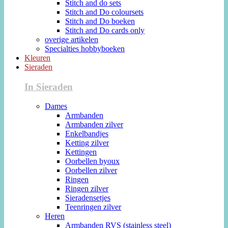
Stitch and do sets
Stitch and Do coloursets
Stitch and Do boeken
Stitch and Do cards only
overige artikelen
Specialties hobbyboeken
Kleuren
Sieraden
In Sieraden
Dames
Armbanden
Armbanden zilver
Enkelbandjes
Ketting zilver
Kettingen
Oorbellen byoux
Oorbellen zilver
Ringen
Ringen zilver
Sieradensetjes
Teenringen zilver
Heren
Armbanden RVS (stainless steel)