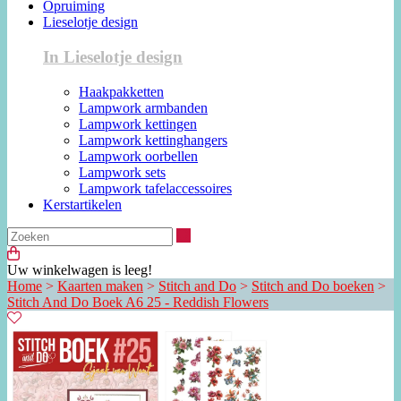
Opruiming
Lieselotje design
In Lieselotje design
Haakpakketten
Lampwork armbanden
Lampwork kettingen
Lampwork kettinghangers
Lampwork oorbellen
Lampwork sets
Lampwork tafelaccessoires
Kerstartikelen
Zoeken
Uw winkelwagen is leeg!
Home
>
Kaarten maken
>
Stitch and Do
>
Stitch and Do boeken
>
Stitch And Do Boek A6 25 - Reddish Flowers