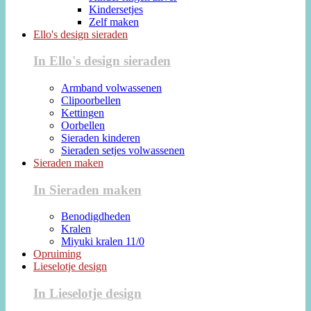
Kindersetjes
Zelf maken
Ello's design sieraden
In Ello's design sieraden
Armband volwassenen
Clipoorbellen
Kettingen
Oorbellen
Sieraden kinderen
Sieraden setjes volwassenen
Sieraden maken
In Sieraden maken
Benodigdheden
Kralen
Miyuki kralen 11/0
Opruiming
Lieselotje design
In Lieselotje design