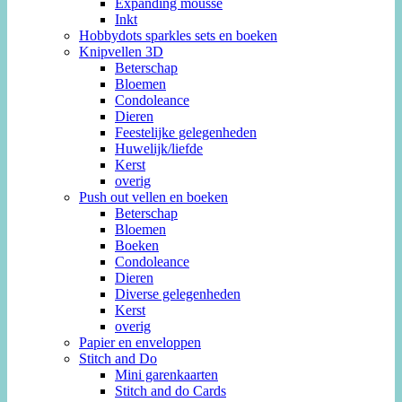
Expanding mousse
Inkt
Hobbydots sparkles sets en boeken
Knipvellen 3D
Beterschap
Bloemen
Condoleance
Dieren
Feestelijke gelegenheden
Huwelijk/liefde
Kerst
overig
Push out vellen en boeken
Beterschap
Bloemen
Boeken
Condoleance
Dieren
Diverse gelegenheden
Kerst
overig
Papier en enveloppen
Stitch and Do
Mini garenkaarten
Stitch and do Cards