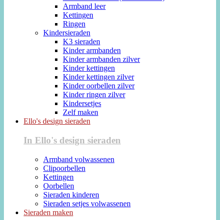
Armband leer
Kettingen
Ringen
Kindersieraden
K3 sieraden
Kinder armbanden
Kinder armbanden zilver
Kinder kettingen
Kinder kettingen zilver
Kinder oorbellen zilver
Kinder ringen zilver
Kindersetjes
Zelf maken
Ello's design sieraden
In Ello's design sieraden
Armband volwassenen
Clipoorbellen
Kettingen
Oorbellen
Sieraden kinderen
Sieraden setjes volwassenen
Sieraden maken