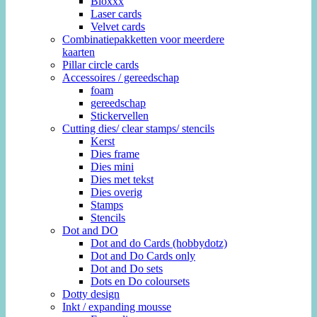
Bloxxx
Laser cards
Velvet cards
Combinatiepakketten voor meerdere
kaarten
Pillar circle cards
Accessoires / gereedschap
foam
gereedschap
Stickervellen
Cutting dies/ clear stamps/ stencils
Kerst
Dies frame
Dies mini
Dies met tekst
Dies overig
Stamps
Stencils
Dot and DO
Dot and do Cards (hobbydotz)
Dot and Do Cards only
Dot and Do sets
Dots en Do coloursets
Dotty design
Inkt / expanding mousse