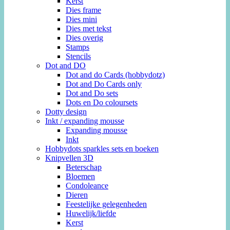
Kerst
Dies frame
Dies mini
Dies met tekst
Dies overig
Stamps
Stencils
Dot and DO
Dot and do Cards (hobbydotz)
Dot and Do Cards only
Dot and Do sets
Dots en Do coloursets
Dotty design
Inkt / expanding mousse
Expanding mousse
Inkt
Hobbydots sparkles sets en boeken
Knipvellen 3D
Beterschap
Bloemen
Condoleance
Dieren
Feestelijke gelegenheden
Huwelijk/liefde
Kerst