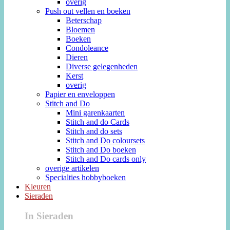
overig
Push out vellen en boeken
Beterschap
Bloemen
Boeken
Condoleance
Dieren
Diverse gelegenheden
Kerst
overig
Papier en enveloppen
Stitch and Do
Mini garenkaarten
Stitch and do Cards
Stitch and do sets
Stitch and Do coloursets
Stitch and Do boeken
Stitch and Do cards only
overige artikelen
Specialties hobbyboeken
Kleuren
Sieraden
In Sieraden