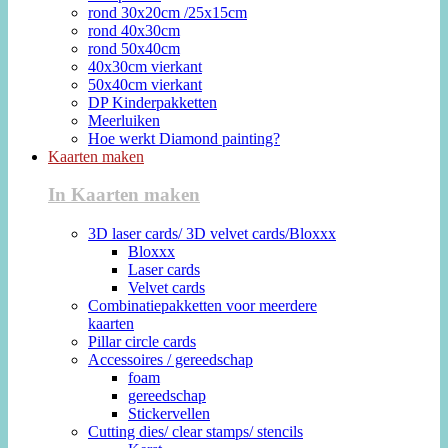
rond 30x20cm /25x15cm
rond 40x30cm
rond 50x40cm
40x30cm vierkant
50x40cm vierkant
DP Kinderpakketten
Meerluiken
Hoe werkt Diamond painting?
Kaarten maken
In Kaarten maken
3D laser cards/ 3D velvet cards/Bloxxx
Bloxxx
Laser cards
Velvet cards
Combinatiepakketten voor meerdere
kaarten
Pillar circle cards
Accessoires / gereedschap
foam
gereedschap
Stickervellen
Cutting dies/ clear stamps/ stencils