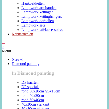
Haakpakketten
Lampwork armbanden
Lampwork kettingen
Lampwork kettinghangers
Lampwork oorbellen
Lampwork sets
Lampwork tafelaccessoires
Kerstartikelen
×
Menu
Nieuw!
Diamond painting
In Diamond painting
DP kaarten
DP specials
rond 30x20cm /25x15cm
rond 40x30cm
rond 50x40cm
40x30cm vierkant
50x40cm vierkant