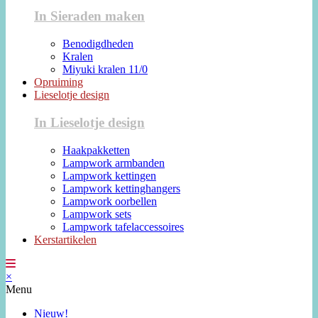
In Sieraden maken
Benodigdheden
Kralen
Miyuki kralen 11/0
Opruiming
Lieselotje design
In Lieselotje design
Haakpakketten
Lampwork armbanden
Lampwork kettingen
Lampwork kettinghangers
Lampwork oorbellen
Lampwork sets
Lampwork tafelaccessoires
Kerstartikelen
×
Menu
Nieuw!