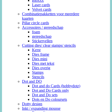
Bloxxx
Laser cards
Velvet cards
Combinatiepakketten voor meerdere
kaarten
Pillar circle cards
Accessoires / gereedschap
foam
gereedschap
Stickervellen
Cutting dies/ clear stamps/ stencils
Kerst
Dies frame
Dies mini
Dies met tekst
Dies overig
Stamps
Stencils
Dot and DO
Dot and do Cards (hobbydotz)
Dot and Do Cards only
Dot and Do sets
Dots en Do coloursets
Dotty design
Inkt / expanding mousse