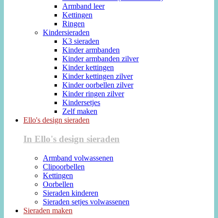
Armband leer
Kettingen
Ringen
Kindersieraden
K3 sieraden
Kinder armbanden
Kinder armbanden zilver
Kinder kettingen
Kinder kettingen zilver
Kinder oorbellen zilver
Kinder ringen zilver
Kindersetjes
Zelf maken
Ello's design sieraden
In Ello's design sieraden
Armband volwassenen
Clipoorbellen
Kettingen
Oorbellen
Sieraden kinderen
Sieraden setjes volwassenen
Sieraden maken