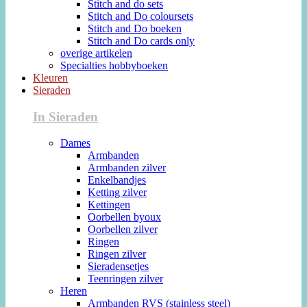
Stitch and do sets
Stitch and Do coloursets
Stitch and Do boeken
Stitch and Do cards only
overige artikelen
Specialties hobbyboeken
Kleuren
Sieraden
In Sieraden
Dames
Armbanden
Armbanden zilver
Enkelbandjes
Ketting zilver
Kettingen
Oorbellen byoux
Oorbellen zilver
Ringen
Ringen zilver
Sieradensetjes
Teenringen zilver
Heren
Armbanden RVS (stainless steel)