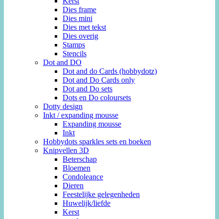
Kerst
Dies frame
Dies mini
Dies met tekst
Dies overig
Stamps
Stencils
Dot and DO
Dot and do Cards (hobbydotz)
Dot and Do Cards only
Dot and Do sets
Dots en Do coloursets
Dotty design
Inkt / expanding mousse
Expanding mousse
Inkt
Hobbydots sparkles sets en boeken
Knipvellen 3D
Beterschap
Bloemen
Condoleance
Dieren
Feestelijke gelegenheden
Huwelijk/liefde
Kerst