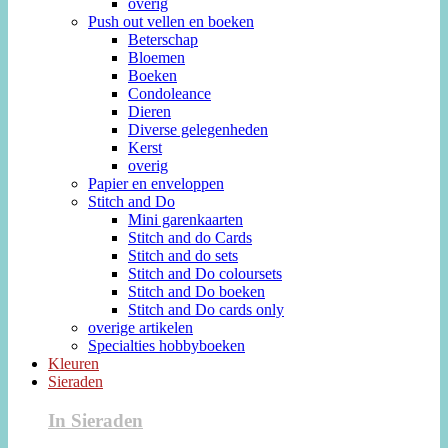
overig
Push out vellen en boeken
Beterschap
Bloemen
Boeken
Condoleance
Dieren
Diverse gelegenheden
Kerst
overig
Papier en enveloppen
Stitch and Do
Mini garenkaarten
Stitch and do Cards
Stitch and do sets
Stitch and Do coloursets
Stitch and Do boeken
Stitch and Do cards only
overige artikelen
Specialties hobbyboeken
Kleuren
Sieraden
In Sieraden