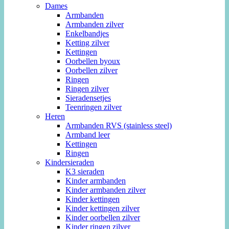
Dames
Armbanden
Armbanden zilver
Enkelbandjes
Ketting zilver
Kettingen
Oorbellen byoux
Oorbellen zilver
Ringen
Ringen zilver
Sieradensetjes
Teenringen zilver
Heren
Armbanden RVS (stainless steel)
Armband leer
Kettingen
Ringen
Kindersieraden
K3 sieraden
Kinder armbanden
Kinder armbanden zilver
Kinder kettingen
Kinder kettingen zilver
Kinder oorbellen zilver
Kinder ringen zilver