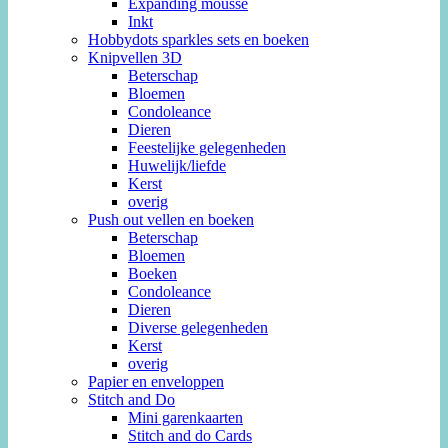
Expanding mousse
Inkt
Hobbydots sparkles sets en boeken
Knipvellen 3D
Beterschap
Bloemen
Condoleance
Dieren
Feestelijke gelegenheden
Huwelijk/liefde
Kerst
overig
Push out vellen en boeken
Beterschap
Bloemen
Boeken
Condoleance
Dieren
Diverse gelegenheden
Kerst
overig
Papier en enveloppen
Stitch and Do
Mini garenkaarten
Stitch and do Cards