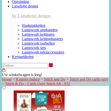
Opruiming
Lieselotje design
In Lieselotje design
Haakpakketten
Lampwork armbanden
Lampwork kettingen
Lampwork kettinghangers
Lampwork oorbellen
Lampwork sets
Lampwork tafelaccessoires
Kerstartikelen
Zoeken
Uw winkelwagen is leeg!
Home
>
Kaarten maken
>
Stitch and Do
>
Stitch and Do cards only
>
Stitch & Do - Cards Only Stitch A6 - 032