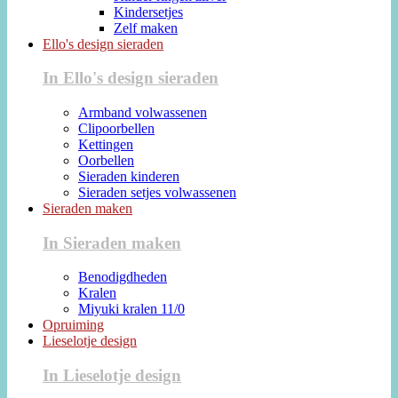
Kindersetjes
Zelf maken
Ello's design sieraden
In Ello's design sieraden
Armband volwassenen
Clipoorbellen
Kettingen
Oorbellen
Sieraden kinderen
Sieraden setjes volwassenen
Sieraden maken
In Sieraden maken
Benodigdheden
Kralen
Miyuki kralen 11/0
Opruiming
Lieselotje design
In Lieselotje design