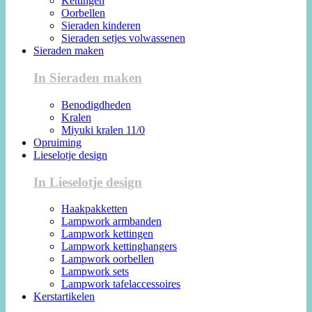
Kettingen
Oorbellen
Sieraden kinderen
Sieraden setjes volwassenen
Sieraden maken
In Sieraden maken
Benodigdheden
Kralen
Miyuki kralen 11/0
Opruiming
Lieselotje design
In Lieselotje design
Haakpakketten
Lampwork armbanden
Lampwork kettingen
Lampwork kettinghangers
Lampwork oorbellen
Lampwork sets
Lampwork tafelaccessoires
Kerstartikelen