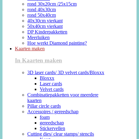
rond 30x20cm /25x15cm
rond 40x30cm
rond 50x40cm
40x30cm vierkant
50x40cm vierkant
DP Kinderpakketten
Meerluiken
Hoe werkt Diamond painting?
Kaarten maken
In Kaarten maken
3D laser cards/ 3D velvet cards/Bloxxx
Bloxxx
Laser cards
Velvet cards
Combinatiepakketten voor meerdere
kaarten
Pillar circle cards
Accessoires / gereedschap
foam
gereedschap
Stickervellen
Cutting dies/ clear stamps/ stencils