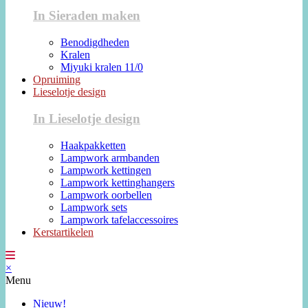
In Sieraden maken
Benodigdheden
Kralen
Miyuki kralen 11/0
Opruiming
Lieselotje design
In Lieselotje design
Haakpakketten
Lampwork armbanden
Lampwork kettingen
Lampwork kettinghangers
Lampwork oorbellen
Lampwork sets
Lampwork tafelaccessoires
Kerstartikelen
×
Menu
Nieuw!