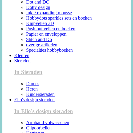
Dot and DO
Dotty design
Inkt / expanding mousse
Hobbydots sparkles sets en boeken
Knipvellen 3D
Push out vellen en boeken
Papier en enveloppen
Stitch and Do
overige artikelen
Specialties hobbyboeken
Kleuren
Sieraden
In Sieraden
Dames
Heren
Kindersieraden
Ello's design sieraden
In Ello's design sieraden
Armband volwassenen
Clipoorbellen