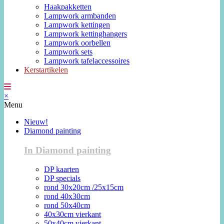
Haakpakketten
Lampwork armbanden
Lampwork kettingen
Lampwork kettinghangers
Lampwork oorbellen
Lampwork sets
Lampwork tafelaccessoires
Kerstartikelen
×
Menu
Nieuw!
Diamond painting
In Diamond painting
DP kaarten
DP specials
rond 30x20cm /25x15cm
rond 40x30cm
rond 50x40cm
40x30cm vierkant
50x40cm vierkant