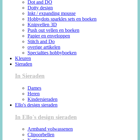
Dot and DO
Dotty design
Inkt / expanding mousse
Hobbydots sparkles sets en boeken
Knipvellen 3D
Push out vellen en boeken
Papier en enveloppen
Stitch and Do
overige artikelen
Specialties hobbyboeken
Kleuren
Sieraden
In Sieraden
Dames
Heren
Kindersieraden
Ello's design sieraden
In Ello's design sieraden
Armband volwassenen
Clipoorbellen