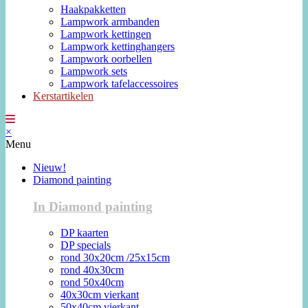
Haakpakketten
Lampwork armbanden
Lampwork kettingen
Lampwork kettinghangers
Lampwork oorbellen
Lampwork sets
Lampwork tafelaccessoires
Kerstartikelen
×
Menu
Nieuw!
Diamond painting
In Diamond painting
DP kaarten
DP specials
rond 30x20cm /25x15cm
rond 40x30cm
rond 50x40cm
40x30cm vierkant
50x40cm vierkant