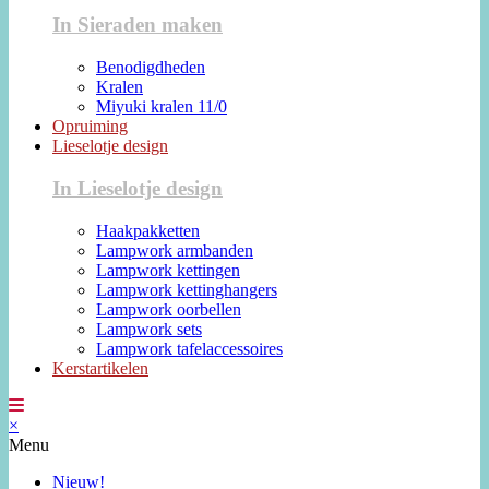
In Sieraden maken
Benodigdheden
Kralen
Miyuki kralen 11/0
Opruiming
Lieselotje design
In Lieselotje design
Haakpakketten
Lampwork armbanden
Lampwork kettingen
Lampwork kettinghangers
Lampwork oorbellen
Lampwork sets
Lampwork tafelaccessoires
Kerstartikelen
×
Menu
Nieuw!