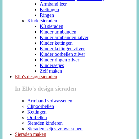
Armband leer
Kettingen
Ringen
Kindersieraden
K3 sieraden
Kinder armbanden
Kinder armbanden zilver
Kinder kettingen
Kinder kettingen zilver
Kinder oorbellen zilver
Kinder ringen zilver
Kindersetjes
Zelf maken
Ello's design sieraden
In Ello's design sieraden
Armband volwassenen
Clipoorbellen
Kettingen
Oorbellen
Sieraden kinderen
Sieraden setjes volwassenen
Sieraden maken