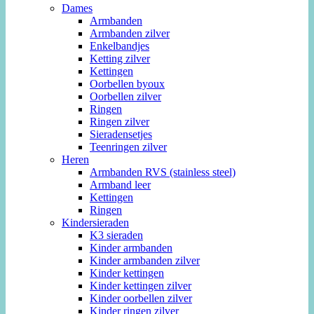
Dames
Armbanden
Armbanden zilver
Enkelbandjes
Ketting zilver
Kettingen
Oorbellen byoux
Oorbellen zilver
Ringen
Ringen zilver
Sieradensetjes
Teenringen zilver
Heren
Armbanden RVS (stainless steel)
Armband leer
Kettingen
Ringen
Kindersieraden
K3 sieraden
Kinder armbanden
Kinder armbanden zilver
Kinder kettingen
Kinder kettingen zilver
Kinder oorbellen zilver
Kinder ringen zilver