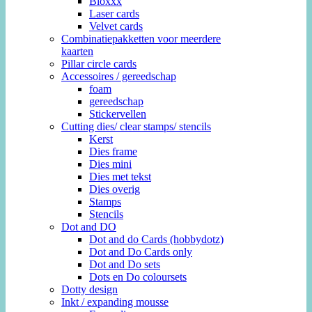
Bloxxx
Laser cards
Velvet cards
Combinatiepakketten voor meerdere
kaarten
Pillar circle cards
Accessoires / gereedschap
foam
gereedschap
Stickervellen
Cutting dies/ clear stamps/ stencils
Kerst
Dies frame
Dies mini
Dies met tekst
Dies overig
Stamps
Stencils
Dot and DO
Dot and do Cards (hobbydotz)
Dot and Do Cards only
Dot and Do sets
Dots en Do coloursets
Dotty design
Inkt / expanding mousse