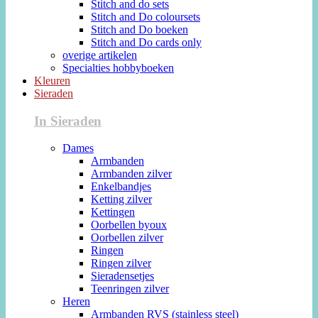
Stitch and do sets
Stitch and Do coloursets
Stitch and Do boeken
Stitch and Do cards only
overige artikelen
Specialties hobbyboeken
Kleuren
Sieraden
In Sieraden
Dames
Armbanden
Armbanden zilver
Enkelbandjes
Ketting zilver
Kettingen
Oorbellen byoux
Oorbellen zilver
Ringen
Ringen zilver
Sieradensetjes
Teenringen zilver
Heren
Armbanden RVS (stainless steel)