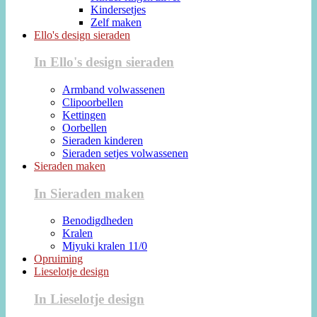
Kindersetjes
Zelf maken
Ello's design sieraden
In Ello's design sieraden
Armband volwassenen
Clipoorbellen
Kettingen
Oorbellen
Sieraden kinderen
Sieraden setjes volwassenen
Sieraden maken
In Sieraden maken
Benodigdheden
Kralen
Miyuki kralen 11/0
Opruiming
Lieselotje design
In Lieselotje design