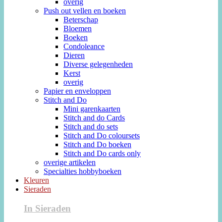
overig
Push out vellen en boeken
Beterschap
Bloemen
Boeken
Condoleance
Dieren
Diverse gelegenheden
Kerst
overig
Papier en enveloppen
Stitch and Do
Mini garenkaarten
Stitch and do Cards
Stitch and do sets
Stitch and Do coloursets
Stitch and Do boeken
Stitch and Do cards only
overige artikelen
Specialties hobbyboeken
Kleuren
Sieraden
In Sieraden