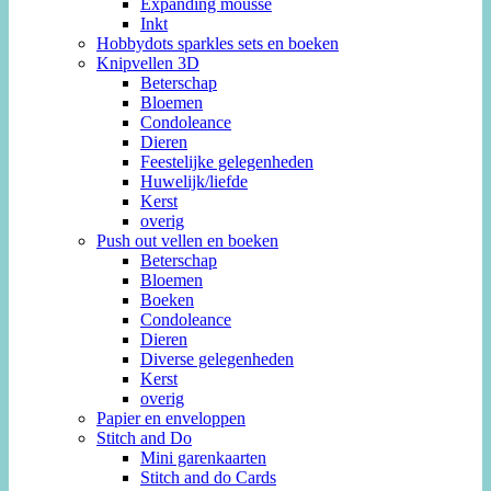
Expanding mousse
Inkt
Hobbydots sparkles sets en boeken
Knipvellen 3D
Beterschap
Bloemen
Condoleance
Dieren
Feestelijke gelegenheden
Huwelijk/liefde
Kerst
overig
Push out vellen en boeken
Beterschap
Bloemen
Boeken
Condoleance
Dieren
Diverse gelegenheden
Kerst
overig
Papier en enveloppen
Stitch and Do
Mini garenkaarten
Stitch and do Cards