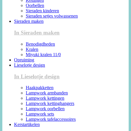
Kettingen
Oorbellen
Sieraden kinderen
Sieraden setjes volwassenen
Sieraden maken
In Sieraden maken
Benodigdheden
Kralen
Miyuki kralen 11/0
Opruiming
Lieselotje design
In Lieselotje design
Haakpakketten
Lampwork armbanden
Lampwork kettingen
Lampwork kettinghangers
Lampwork oorbellen
Lampwork sets
Lampwork tafelaccessoires
Kerstartikelen