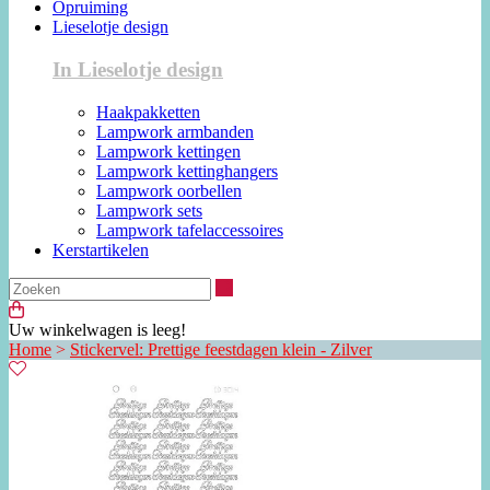
Opruiming
Lieselotje design
In Lieselotje design
Haakpakketten
Lampwork armbanden
Lampwork kettingen
Lampwork kettinghangers
Lampwork oorbellen
Lampwork sets
Lampwork tafelaccessoires
Kerstartikelen
Zoeken
Uw winkelwagen is leeg!
Home
>
Stickervel: Prettige feestdagen klein - Zilver