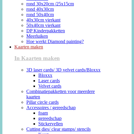
rond 30x20cm /25x15cm
rond 40x30cm
rond 50x40cm
40x30cm vierkant
50x40cm vierkant
DP Kinderpakketten
Meerluiken
Hoe werkt Diamond painting?
Kaarten maken
In Kaarten maken
3D laser cards/ 3D velvet cards/Bloxxx
Bloxxx
Laser cards
Velvet cards
Combinatiepakketten voor meerdere
kaarten
Pillar circle cards
Accessoires / gereedschap
foam
gereedschap
Stickervellen
Cutting dies/ clear stamps/ stencils