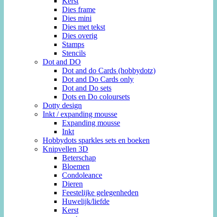
Kerst
Dies frame
Dies mini
Dies met tekst
Dies overig
Stamps
Stencils
Dot and DO
Dot and do Cards (hobbydotz)
Dot and Do Cards only
Dot and Do sets
Dots en Do coloursets
Dotty design
Inkt / expanding mousse
Expanding mousse
Inkt
Hobbydots sparkles sets en boeken
Knipvellen 3D
Beterschap
Bloemen
Condoleance
Dieren
Feestelijke gelegenheden
Huwelijk/liefde
Kerst