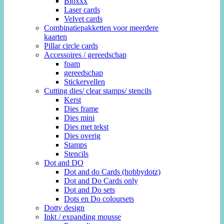
Bloxxx
Laser cards
Velvet cards
Combinatiepakketten voor meerdere
kaarten
Pillar circle cards
Accessoires / gereedschap
foam
gereedschap
Stickervellen
Cutting dies/ clear stamps/ stencils
Kerst
Dies frame
Dies mini
Dies met tekst
Dies overig
Stamps
Stencils
Dot and DO
Dot and do Cards (hobbydotz)
Dot and Do Cards only
Dot and Do sets
Dots en Do coloursets
Dotty design
Inkt / expanding mousse