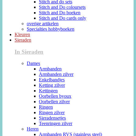
Stitch and do sets
Stitch and Do coloursets
Stitch and Do boeken
Stitch and Do cards only
overige artikelen
Specialties hobbyboeken
Kleuren
Sieraden
In Sieraden
Dames
Armbanden
Armbanden zilver
Enkelbandjes
Ketting zilver
Kettingen
Oorbellen byoux
Oorbellen zilver
Ringen
Ringen zilver
Sieradensetjes
Teenringen zilver
Heren
Armbanden RVS (stainless steel)