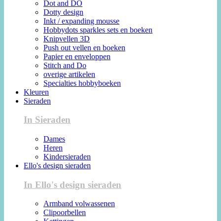
Dot and DO
Dotty design
Inkt / expanding mousse
Hobbydots sparkles sets en boeken
Knipvellen 3D
Push out vellen en boeken
Papier en enveloppen
Stitch and Do
overige artikelen
Specialties hobbyboeken
Kleuren
Sieraden
In Sieraden
Dames
Heren
Kindersieraden
Ello's design sieraden
In Ello's design sieraden
Armband volwassenen
Clipoorbellen