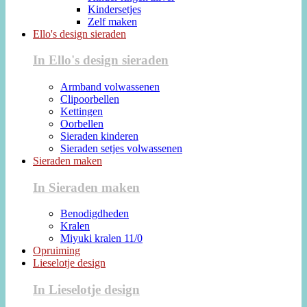
Kindersetjes
Zelf maken
Ello's design sieraden
In Ello's design sieraden
Armband volwassenen
Clipoorbellen
Kettingen
Oorbellen
Sieraden kinderen
Sieraden setjes volwassenen
Sieraden maken
In Sieraden maken
Benodigdheden
Kralen
Miyuki kralen 11/0
Opruiming
Lieselotje design
In Lieselotje design