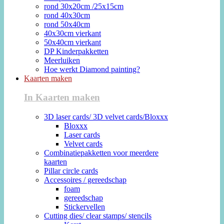
rond 30x20cm /25x15cm
rond 40x30cm
rond 50x40cm
40x30cm vierkant
50x40cm vierkant
DP Kinderpakketten
Meerluiken
Hoe werkt Diamond painting?
Kaarten maken
In Kaarten maken
3D laser cards/ 3D velvet cards/Bloxxx
Bloxxx
Laser cards
Velvet cards
Combinatiepakketten voor meerdere
kaarten
Pillar circle cards
Accessoires / gereedschap
foam
gereedschap
Stickervellen
Cutting dies/ clear stamps/ stencils