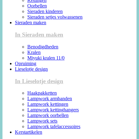
Kettingen
Oorbellen
Sieraden kinderen
Sieraden setjes volwassenen
Sieraden maken
In Sieraden maken
Benodigdheden
Kralen
Miyuki kralen 11/0
Opruiming
Lieselotje design
In Lieselotje design
Haakpakketten
Lampwork armbanden
Lampwork kettingen
Lampwork kettinghangers
Lampwork oorbellen
Lampwork sets
Lampwork tafelaccessoires
Kerstartikelen