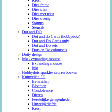
Kerst
Dies frame
Dies mini
Dies met tekst
Dies overig
Stamps
Stencils
Dot and DO
Dot and do Cards (hobbydotz)
Dot and Do Cards only
Dot and Do sets
Dots en Do coloursets
Dotty design
Inkt / expanding mousse
Expanding mousse
Inkt
Hobbydots sparkles sets en boeken
Knipvellen 3D
Beterschap
Bloemen
Condoleance
Dieren
Feestelijke gelegenheden
Huwelijk/liefde
Kerst