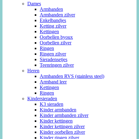
Dames
Armbanden
Armbanden zilver
Enkelbandjes
Ketting zilver
Kettingen
Oorbellen byoux
Oorbellen zilver
Ringen
Ringen zilver
Sieradensetjes
Teenringen zilver
Heren
Armbanden RVS (stainless steel)
Armband leer
Kettingen
Ringen
Kindersieraden
K3 sieraden
Kinder armbanden
Kinder armbanden zilver
Kinder kettingen
Kinder kettingen zilver
Kinder oorbellen zilver
Kinder ringen zilver