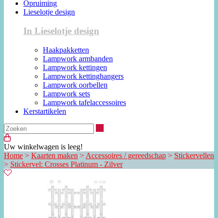
Opruiming
Lieselotje design
In Lieselotje design
Haakpakketten
Lampwork armbanden
Lampwork kettingen
Lampwork kettinghangers
Lampwork oorbellen
Lampwork sets
Lampwork tafelaccessoires
Kerstartikelen
Zoeken
Uw winkelwagen is leeg!
Home
>
Kaarten maken
>
Accessoires / gereedschap
>
Stickervellen
>
Stickervel: Crosses Platinum - Zilver