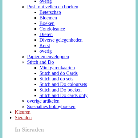
overig
Push out vellen en boeken
Beterschap
Bloemen
Boeken
Condoleance
Dieren
Diverse gelegenheden
Kerst
overig
Papier en enveloppen
Stitch and Do
Mini garenkaarten
Stitch and do Cards
Stitch and do sets
Stitch and Do coloursets
Stitch and Do boeken
Stitch and Do cards only
overige artikelen
Specialties hobbyboeken
Kleuren
Sieraden
In Sieraden