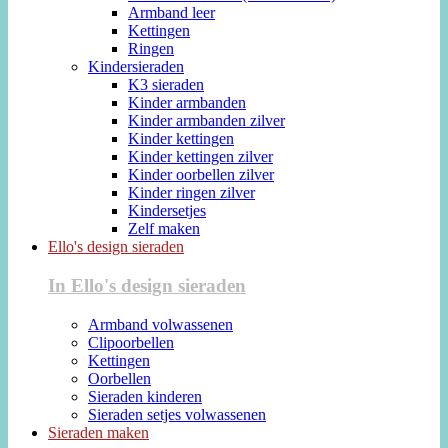
Armband leer
Kettingen
Ringen
Kindersieraden
K3 sieraden
Kinder armbanden
Kinder armbanden zilver
Kinder kettingen
Kinder kettingen zilver
Kinder oorbellen zilver
Kinder ringen zilver
Kindersetjes
Zelf maken
Ello's design sieraden
In Ello's design sieraden
Armband volwassenen
Clipoorbellen
Kettingen
Oorbellen
Sieraden kinderen
Sieraden setjes volwassenen
Sieraden maken