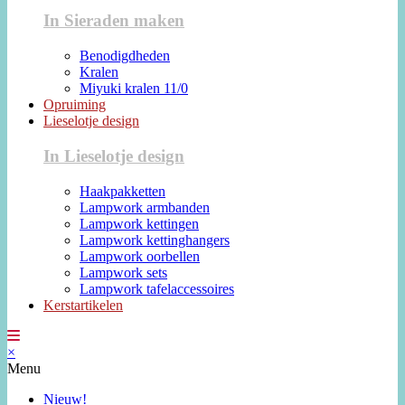
In Sieraden maken
Benodigdheden
Kralen
Miyuki kralen 11/0
Opruiming
Lieselotje design
In Lieselotje design
Haakpakketten
Lampwork armbanden
Lampwork kettingen
Lampwork kettinghangers
Lampwork oorbellen
Lampwork sets
Lampwork tafelaccessoires
Kerstartikelen
×
Menu
Nieuw!