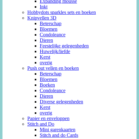
Expanding mousse
Inkt
Hobbydots sparkles sets en boeken
Knipvellen 3D
Beterschap
Bloemen
Condoleance
Dieren
Feestelijke gelegenheden
Huwelijk/liefde
Kerst
overig
Push out vellen en boeken
Beterschap
Bloemen
Boeken
Condoleance
Dieren
Diverse gelegenheden
Kerst
overig
Papier en enveloppen
Stitch and Do
Mini garenkaarten
Stitch and do Cards