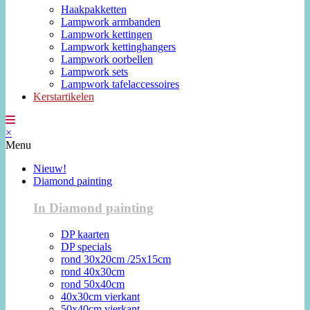
Haakpakketten
Lampwork armbanden
Lampwork kettingen
Lampwork kettinghangers
Lampwork oorbellen
Lampwork sets
Lampwork tafelaccessoires
Kerstartikelen
×
Menu
Nieuw!
Diamond painting
In Diamond painting
DP kaarten
DP specials
rond 30x20cm /25x15cm
rond 40x30cm
rond 50x40cm
40x30cm vierkant
50x40cm vierkant