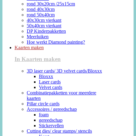
rond 30x20cm /25x15cm
rond 40x30cm
rond 50x40cm
40x30cm vierkant
50x40cm vierkant
DP Kinderpakketten
Meerluiken
Hoe werkt Diamond painting?
Kaarten maken
In Kaarten maken
3D laser cards/ 3D velvet cards/Bloxxx
Bloxxx
Laser cards
Velvet cards
Combinatiepakketten voor meerdere
kaarten
Pillar circle cards
Accessoires / gereedschap
foam
gereedschap
Stickervellen
Cutting dies/ clear stamps/ stencils