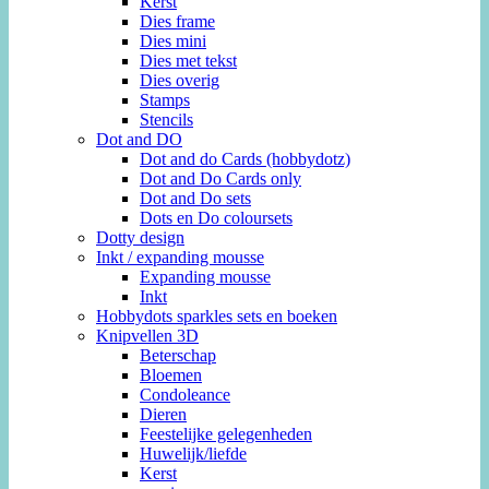
Kerst
Dies frame
Dies mini
Dies met tekst
Dies overig
Stamps
Stencils
Dot and DO
Dot and do Cards (hobbydotz)
Dot and Do Cards only
Dot and Do sets
Dots en Do coloursets
Dotty design
Inkt / expanding mousse
Expanding mousse
Inkt
Hobbydots sparkles sets en boeken
Knipvellen 3D
Beterschap
Bloemen
Condoleance
Dieren
Feestelijke gelegenheden
Huwelijk/liefde
Kerst