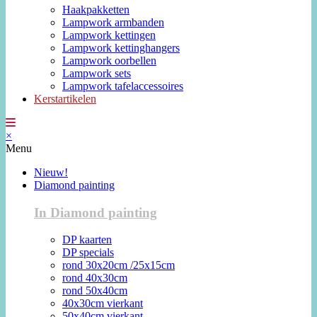
Haakpakketten
Lampwork armbanden
Lampwork kettingen
Lampwork kettinghangers
Lampwork oorbellen
Lampwork sets
Lampwork tafelaccessoires
Kerstartikelen
×
Menu
Nieuw!
Diamond painting
In Diamond painting
DP kaarten
DP specials
rond 30x20cm /25x15cm
rond 40x30cm
rond 50x40cm
40x30cm vierkant
50x40cm vierkant