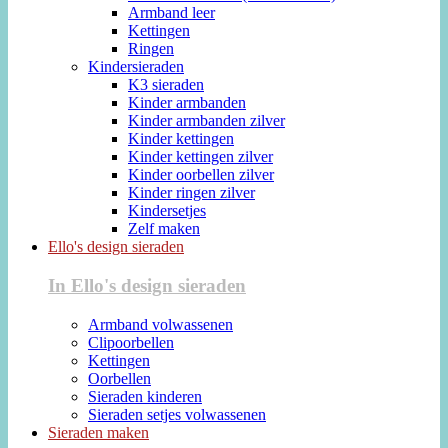
Armband leer
Kettingen
Ringen
Kindersieraden
K3 sieraden
Kinder armbanden
Kinder armbanden zilver
Kinder kettingen
Kinder kettingen zilver
Kinder oorbellen zilver
Kinder ringen zilver
Kindersetjes
Zelf maken
Ello's design sieraden
In Ello's design sieraden
Armband volwassenen
Clipoorbellen
Kettingen
Oorbellen
Sieraden kinderen
Sieraden setjes volwassenen
Sieraden maken