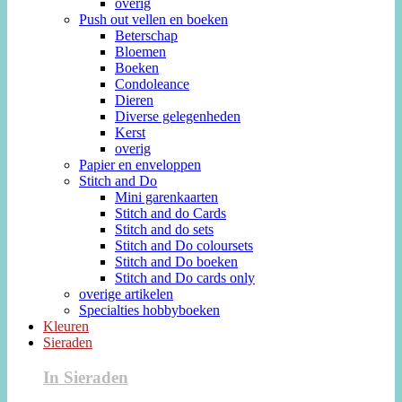
overig
Push out vellen en boeken
Beterschap
Bloemen
Boeken
Condoleance
Dieren
Diverse gelegenheden
Kerst
overig
Papier en enveloppen
Stitch and Do
Mini garenkaarten
Stitch and do Cards
Stitch and do sets
Stitch and Do coloursets
Stitch and Do boeken
Stitch and Do cards only
overige artikelen
Specialties hobbyboeken
Kleuren
Sieraden
In Sieraden