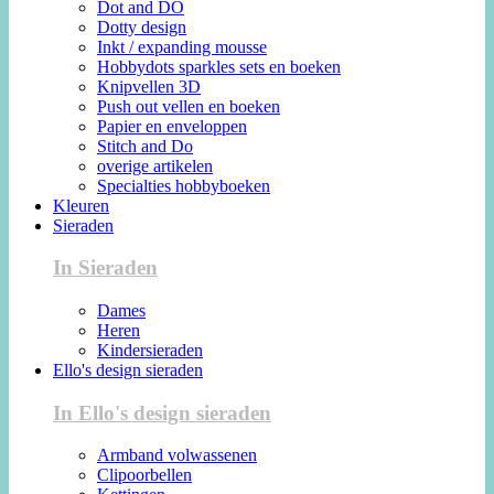
Dot and DO
Dotty design
Inkt / expanding mousse
Hobbydots sparkles sets en boeken
Knipvellen 3D
Push out vellen en boeken
Papier en enveloppen
Stitch and Do
overige artikelen
Specialties hobbyboeken
Kleuren
Sieraden
In Sieraden
Dames
Heren
Kindersieraden
Ello's design sieraden
In Ello's design sieraden
Armband volwassenen
Clipoorbellen