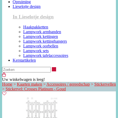
Opruiming
Lieselotje design
In Lieselotje design
Haakpakketten
Lampwork armbanden
Lampwork kettingen
Lampwork kettinghangers
Lampwork oorbellen
Lampwork sets
Lampwork tafelaccessoires
Kerstartikelen
Zoeken
Uw winkelwagen is leeg!
Home
>
Kaarten maken
>
Accessoires / gereedschap
>
Stickervellen
>
Stickervel: Crosses Platinum - Goud