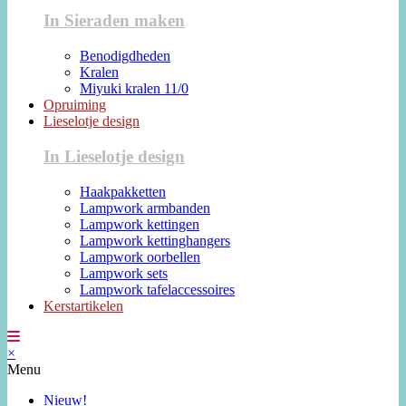
In Sieraden maken
Benodigdheden
Kralen
Miyuki kralen 11/0
Opruiming
Lieselotje design
In Lieselotje design
Haakpakketten
Lampwork armbanden
Lampwork kettingen
Lampwork kettinghangers
Lampwork oorbellen
Lampwork sets
Lampwork tafelaccessoires
Kerstartikelen
×
Menu
Nieuw!