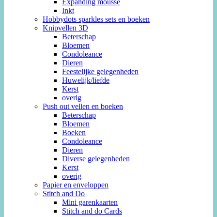
Expanding mousse
Inkt
Hobbydots sparkles sets en boeken
Knipvellen 3D
Beterschap
Bloemen
Condoleance
Dieren
Feestelijke gelegenheden
Huwelijk/liefde
Kerst
overig
Push out vellen en boeken
Beterschap
Bloemen
Boeken
Condoleance
Dieren
Diverse gelegenheden
Kerst
overig
Papier en enveloppen
Stitch and Do
Mini garenkaarten
Stitch and do Cards