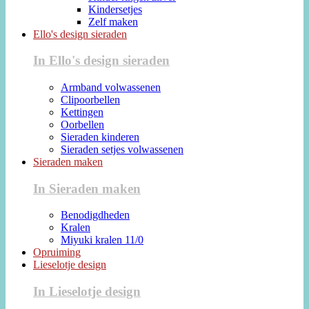
Kindersetjes
Zelf maken
Ello's design sieraden
In Ello's design sieraden
Armband volwassenen
Clipoorbellen
Kettingen
Oorbellen
Sieraden kinderen
Sieraden setjes volwassenen
Sieraden maken
In Sieraden maken
Benodigdheden
Kralen
Miyuki kralen 11/0
Opruiming
Lieselotje design
In Lieselotje design