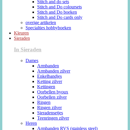
Stitch and do sets
Stitch and Do coloursets
Stitch and Do boeken
Stitch and Do cards only
overige artikelen
Specialties hobbyboeken
Kleuren
Sieraden
In Sieraden
Dames
Armbanden
Armbanden zilver
Enkelbandjes
Ketting zilver
Kettingen
Oorbellen byoux
Oorbellen zilver
Ringen
Ringen zilver
Sieradensetjes
Teenringen zilver
Heren
Armbanden RVS (stainless steel)