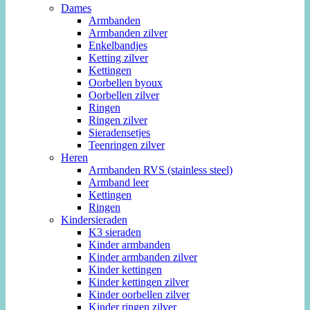
Dames
Armbanden
Armbanden zilver
Enkelbandjes
Ketting zilver
Kettingen
Oorbellen byoux
Oorbellen zilver
Ringen
Ringen zilver
Sieradensetjes
Teenringen zilver
Heren
Armbanden RVS (stainless steel)
Armband leer
Kettingen
Ringen
Kindersieraden
K3 sieraden
Kinder armbanden
Kinder armbanden zilver
Kinder kettingen
Kinder kettingen zilver
Kinder oorbellen zilver
Kinder ringen zilver