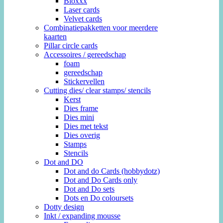
Bloxxx
Laser cards
Velvet cards
Combinatiepakketten voor meerdere
kaarten
Pillar circle cards
Accessoires / gereedschap
foam
gereedschap
Stickervellen
Cutting dies/ clear stamps/ stencils
Kerst
Dies frame
Dies mini
Dies met tekst
Dies overig
Stamps
Stencils
Dot and DO
Dot and do Cards (hobbydotz)
Dot and Do Cards only
Dot and Do sets
Dots en Do coloursets
Dotty design
Inkt / expanding mousse