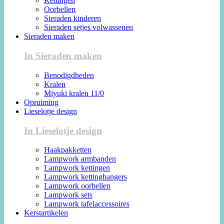
Kettingen
Oorbellen
Sieraden kinderen
Sieraden setjes volwassenen
Sieraden maken
In Sieraden maken
Benodigdheden
Kralen
Miyuki kralen 11/0
Opruiming
Lieselotje design
In Lieselotje design
Haakpakketten
Lampwork armbanden
Lampwork kettingen
Lampwork kettinghangers
Lampwork oorbellen
Lampwork sets
Lampwork tafelaccessoires
Kerstartikelen