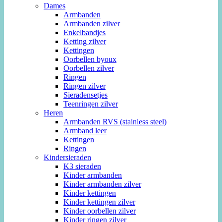
Dames
Armbanden
Armbanden zilver
Enkelbandjes
Ketting zilver
Kettingen
Oorbellen byoux
Oorbellen zilver
Ringen
Ringen zilver
Sieradensetjes
Teenringen zilver
Heren
Armbanden RVS (stainless steel)
Armband leer
Kettingen
Ringen
Kindersieraden
K3 sieraden
Kinder armbanden
Kinder armbanden zilver
Kinder kettingen
Kinder kettingen zilver
Kinder oorbellen zilver
Kinder ringen zilver