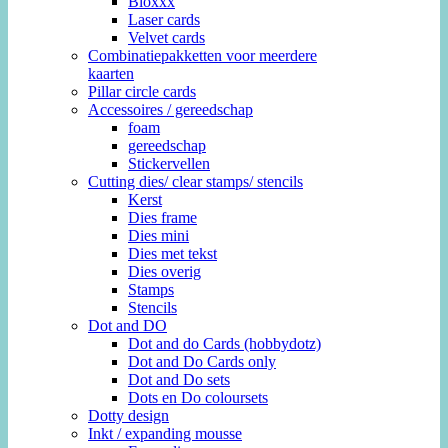
Bloxxx
Laser cards
Velvet cards
Combinatiepakketten voor meerdere
kaarten
Pillar circle cards
Accessoires / gereedschap
foam
gereedschap
Stickervellen
Cutting dies/ clear stamps/ stencils
Kerst
Dies frame
Dies mini
Dies met tekst
Dies overig
Stamps
Stencils
Dot and DO
Dot and do Cards (hobbydotz)
Dot and Do Cards only
Dot and Do sets
Dots en Do coloursets
Dotty design
Inkt / expanding mousse