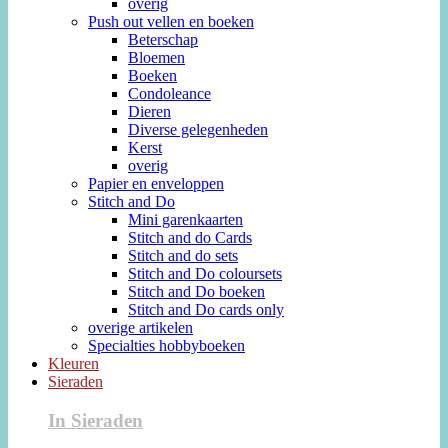
overig
Push out vellen en boeken
Beterschap
Bloemen
Boeken
Condoleance
Dieren
Diverse gelegenheden
Kerst
overig
Papier en enveloppen
Stitch and Do
Mini garenkaarten
Stitch and do Cards
Stitch and do sets
Stitch and Do coloursets
Stitch and Do boeken
Stitch and Do cards only
overige artikelen
Specialties hobbyboeken
Kleuren
Sieraden
In Sieraden