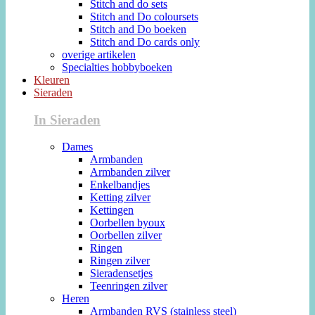
Stitch and do sets
Stitch and Do coloursets
Stitch and Do boeken
Stitch and Do cards only
overige artikelen
Specialties hobbyboeken
Kleuren
Sieraden
In Sieraden
Dames
Armbanden
Armbanden zilver
Enkelbandjes
Ketting zilver
Kettingen
Oorbellen byoux
Oorbellen zilver
Ringen
Ringen zilver
Sieradensetjes
Teenringen zilver
Heren
Armbanden RVS (stainless steel)