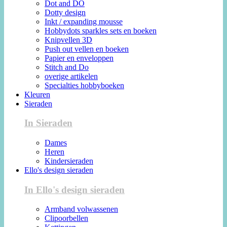
Dot and DO
Dotty design
Inkt / expanding mousse
Hobbydots sparkles sets en boeken
Knipvellen 3D
Push out vellen en boeken
Papier en enveloppen
Stitch and Do
overige artikelen
Specialties hobbyboeken
Kleuren
Sieraden
In Sieraden
Dames
Heren
Kindersieraden
Ello's design sieraden
In Ello's design sieraden
Armband volwassenen
Clipoorbellen