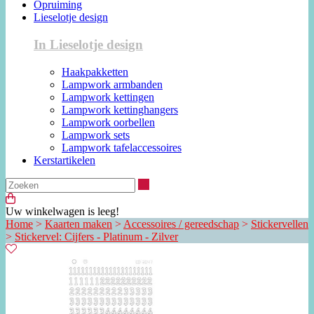
Opruiming
Lieselotje design
In Lieselotje design
Haakpakketten
Lampwork armbanden
Lampwork kettingen
Lampwork kettinghangers
Lampwork oorbellen
Lampwork sets
Lampwork tafelaccessoires
Kerstartikelen
Zoeken
Uw winkelwagen is leeg!
Home
>
Kaarten maken
>
Accessoires / gereedschap
>
Stickervellen
>
Stickervel: Cijfers - Platinum - Zilver