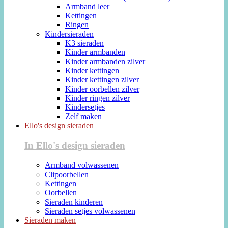
Armband leer
Kettingen
Ringen
Kindersieraden
K3 sieraden
Kinder armbanden
Kinder armbanden zilver
Kinder kettingen
Kinder kettingen zilver
Kinder oorbellen zilver
Kinder ringen zilver
Kindersetjes
Zelf maken
Ello's design sieraden
In Ello's design sieraden
Armband volwassenen
Clipoorbellen
Kettingen
Oorbellen
Sieraden kinderen
Sieraden setjes volwassenen
Sieraden maken