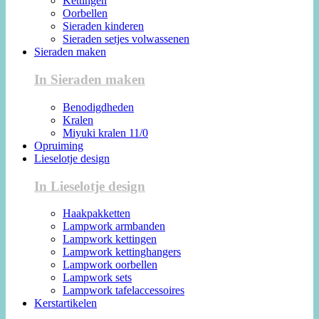
Kettingen
Oorbellen
Sieraden kinderen
Sieraden setjes volwassenen
Sieraden maken
In Sieraden maken
Benodigdheden
Kralen
Miyuki kralen 11/0
Opruiming
Lieselotje design
In Lieselotje design
Haakpakketten
Lampwork armbanden
Lampwork kettingen
Lampwork kettinghangers
Lampwork oorbellen
Lampwork sets
Lampwork tafelaccessoires
Kerstartikelen