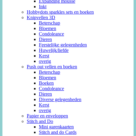
Expanding mousse
Inkt
Hobbydots sparkles sets en boeken
Knipvellen 3D
Beterschap
Bloemen
Condoleance
Dieren
Feestelijke gelegenheden
Huwelijk/liefde
Kerst
overig
Push out vellen en boeken
Beterschap
Bloemen
Boeken
Condoleance
Dieren
Diverse gelegenheden
Kerst
overig
Papier en enveloppen
Stitch and Do
Mini garenkaarten
Stitch and do Cards