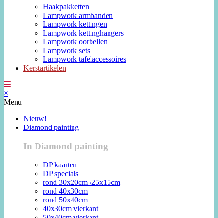
Haakpakketten
Lampwork armbanden
Lampwork kettingen
Lampwork kettinghangers
Lampwork oorbellen
Lampwork sets
Lampwork tafelaccessoires
Kerstartikelen
×
Menu
Nieuw!
Diamond painting
In Diamond painting
DP kaarten
DP specials
rond 30x20cm /25x15cm
rond 40x30cm
rond 50x40cm
40x30cm vierkant
50x40cm vierkant