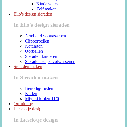
Kindersetjes
Zelf maken
Ello's design sieraden
In Ello's design sieraden
Armband volwassenen
Clipoorbellen
Kettingen
Oorbellen
Sieraden kinderen
Sieraden setjes volwassenen
Sieraden maken
In Sieraden maken
Benodigdheden
Kralen
Miyuki kralen 11/0
Opruiming
Lieselotje design
In Lieselotje design