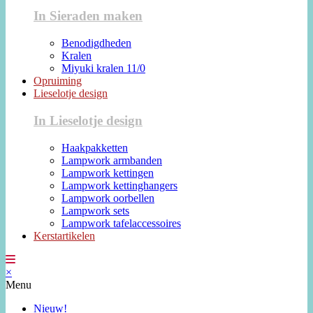
In Sieraden maken
Benodigdheden
Kralen
Miyuki kralen 11/0
Opruiming
Lieselotje design
In Lieselotje design
Haakpakketten
Lampwork armbanden
Lampwork kettingen
Lampwork kettinghangers
Lampwork oorbellen
Lampwork sets
Lampwork tafelaccessoires
Kerstartikelen
×
Menu
Nieuw!