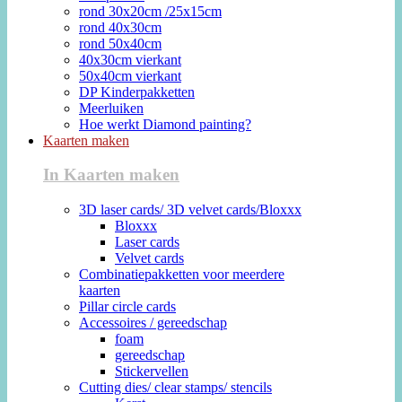
rond 30x20cm /25x15cm
rond 40x30cm
rond 50x40cm
40x30cm vierkant
50x40cm vierkant
DP Kinderpakketten
Meerluiken
Hoe werkt Diamond painting?
Kaarten maken
In Kaarten maken
3D laser cards/ 3D velvet cards/Bloxxx
Bloxxx
Laser cards
Velvet cards
Combinatiepakketten voor meerdere
kaarten
Pillar circle cards
Accessoires / gereedschap
foam
gereedschap
Stickervellen
Cutting dies/ clear stamps/ stencils