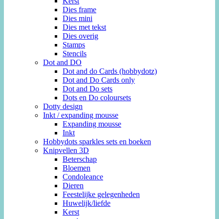
Kerst
Dies frame
Dies mini
Dies met tekst
Dies overig
Stamps
Stencils
Dot and DO
Dot and do Cards (hobbydotz)
Dot and Do Cards only
Dot and Do sets
Dots en Do coloursets
Dotty design
Inkt / expanding mousse
Expanding mousse
Inkt
Hobbydots sparkles sets en boeken
Knipvellen 3D
Beterschap
Bloemen
Condoleance
Dieren
Feestelijke gelegenheden
Huwelijk/liefde
Kerst