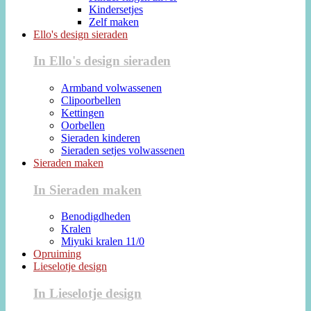
Kindersetjes
Zelf maken
Ello's design sieraden
In Ello's design sieraden
Armband volwassenen
Clipoorbellen
Kettingen
Oorbellen
Sieraden kinderen
Sieraden setjes volwassenen
Sieraden maken
In Sieraden maken
Benodigdheden
Kralen
Miyuki kralen 11/0
Opruiming
Lieselotje design
In Lieselotje design