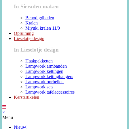
In Sieraden maken
Benodigdheden
Kralen
Miyuki kralen 11/0
Opruiming
Lieselotje design
In Lieselotje design
Haakpakketten
Lampwork armbanden
Lampwork kettingen
Lampwork kettinghangers
Lampwork oorbellen
Lampwork sets
Lampwork tafelaccessoires
Kerstartikelen
×
Menu
Nieuw!