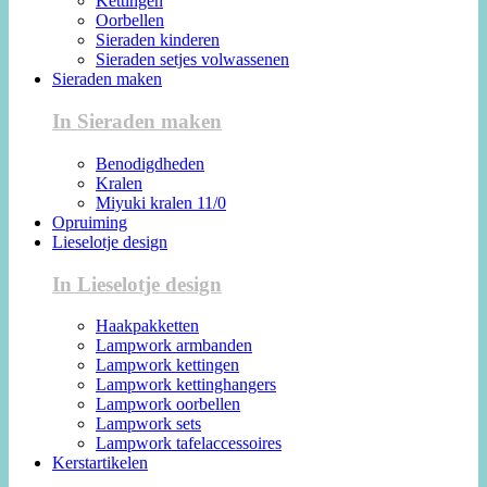
Kettingen
Oorbellen
Sieraden kinderen
Sieraden setjes volwassenen
Sieraden maken
In Sieraden maken
Benodigdheden
Kralen
Miyuki kralen 11/0
Opruiming
Lieselotje design
In Lieselotje design
Haakpakketten
Lampwork armbanden
Lampwork kettingen
Lampwork kettinghangers
Lampwork oorbellen
Lampwork sets
Lampwork tafelaccessoires
Kerstartikelen