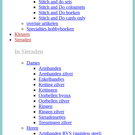
Stitch and do sets
Stitch and Do coloursets
Stitch and Do boeken
Stitch and Do cards only
overige artikelen
Specialties hobbyboeken
Kleuren
Sieraden
In Sieraden
Dames
Armbanden
Armbanden zilver
Enkelbandjes
Ketting zilver
Kettingen
Oorbellen byoux
Oorbellen zilver
Ringen
Ringen zilver
Sieradensetjes
Teenringen zilver
Heren
Armbanden RVS (stainless steel)