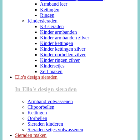
Armband leer
Kettingen
Ringen
Kindersieraden
K3 sieraden
Kinder armbanden
Kinder armbanden zilver
Kinder kettingen
Kinder kettingen zilver
Kinder oorbellen zilver
Kinder ringen zilver
Kindersetjes
Zelf maken
Ello's design sieraden
In Ello's design sieraden
Armband volwassenen
Clipoorbellen
Kettingen
Oorbellen
Sieraden kinderen
Sieraden setjes volwassenen
Sieraden maken