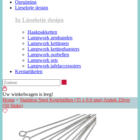
Opruiming
Lieselotje design
In Lieselotje design
Haakpakketten
Lampwork armbanden
Lampwork kettingen
Lampwork kettinghangers
Lampwork oorbellen
Lampwork sets
Lampwork tafelaccessoires
Kerstartikelen
Zoeken
Uw winkelwagen is leeg!
Home
>
Stainless Steel Kettelstiften (35 x 0.6 mm) Antiek Zilver
(50 Stuks)