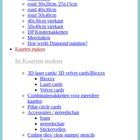
rond 30x20cm /25x15cm
rond 40x30cm
rond 50x40cm
40x30cm vierkant
50x40cm vierkant
DP Kinderpakketten
Meerluiken
Hoe werkt Diamond painting?
Kaarten maken
In Kaarten maken
3D laser cards/ 3D velvet cards/Bloxxx
Bloxxx
Laser cards
Velvet cards
Combinatiepakketten voor meerdere
kaarten
Pillar circle cards
Accessoires / gereedschap
foam
gereedschap
Stickervellen
Cutting dies/ clear stamps/ stencils