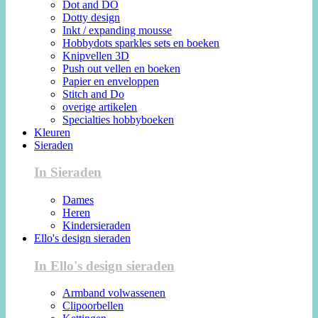
Dot and DO
Dotty design
Inkt / expanding mousse
Hobbydots sparkles sets en boeken
Knipvellen 3D
Push out vellen en boeken
Papier en enveloppen
Stitch and Do
overige artikelen
Specialties hobbyboeken
Kleuren
Sieraden
In Sieraden
Dames
Heren
Kindersieraden
Ello's design sieraden
In Ello's design sieraden
Armband volwassenen
Clipoorbellen