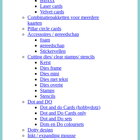
Bloxxx
Laser cards
Velvet cards
Combinatiepakketten voor meerdere
kaarten
Pillar circle cards
Accessoires / gereedschap
foam
gereedschap
Stickervellen
Cutting dies/ clear stamps/ stencils
Kerst
Dies frame
Dies mini
Dies met tekst
Dies overig
Stamps
Stencils
Dot and DO
Dot and do Cards (hobbydotz)
Dot and Do Cards only
Dot and Do sets
Dots en Do coloursets
Dotty design
Inkt / expanding mousse