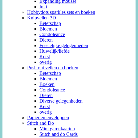
Expanding mousse
Inkt
Hobbydots sparkles sets en boeken
Knipvellen 3D
Beterschap
Bloemen
Condoleance
Dieren
Feestelijke gelegenheden
Huwelijk/liefde
Kerst
overig
Push out vellen en boeken
Beterschap
Bloemen
Boeken
Condoleance
Dieren
Diverse gelegenheden
Kerst
overig
Papier en enveloppen
Stitch and Do
Mini garenkaarten
Stitch and do Cards