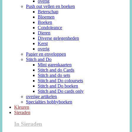
overig
Push out vellen en boeken
Beterschap
Bloemen
Boeken
Condoleance
Dieren
Diverse gelegenheden
Kerst
overig
Papier en enveloppen
Stitch and Do
Mini garenkaarten
Stitch and do Cards
Stitch and do sets
Stitch and Do coloursets
Stitch and Do boeken
Stitch and Do cards only
overige artikelen
Specialties hobbyboeken
Kleuren
Sieraden
In Sieraden