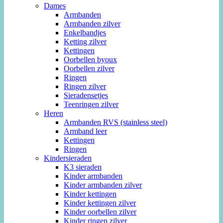
Dames
Armbanden
Armbanden zilver
Enkelbandjes
Ketting zilver
Kettingen
Oorbellen byoux
Oorbellen zilver
Ringen
Ringen zilver
Sieradensetjes
Teenringen zilver
Heren
Armbanden RVS (stainless steel)
Armband leer
Kettingen
Ringen
Kindersieraden
K3 sieraden
Kinder armbanden
Kinder armbanden zilver
Kinder kettingen
Kinder kettingen zilver
Kinder oorbellen zilver
Kinder ringen zilver