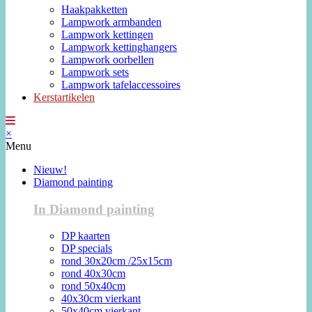
Haakpakketten
Lampwork armbanden
Lampwork kettingen
Lampwork kettinghangers
Lampwork oorbellen
Lampwork sets
Lampwork tafelaccessoires
Kerstartikelen
×
Menu
Nieuw!
Diamond painting
In Diamond painting
DP kaarten
DP specials
rond 30x20cm /25x15cm
rond 40x30cm
rond 50x40cm
40x30cm vierkant
50x40cm vierkant