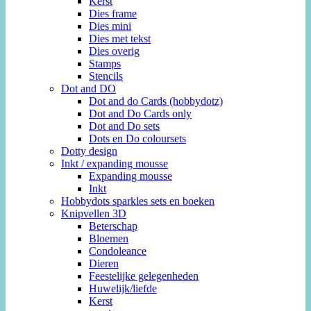
Kerst
Dies frame
Dies mini
Dies met tekst
Dies overig
Stamps
Stencils
Dot and DO
Dot and do Cards (hobbydotz)
Dot and Do Cards only
Dot and Do sets
Dots en Do coloursets
Dotty design
Inkt / expanding mousse
Expanding mousse
Inkt
Hobbydots sparkles sets en boeken
Knipvellen 3D
Beterschap
Bloemen
Condoleance
Dieren
Feestelijke gelegenheden
Huwelijk/liefde
Kerst