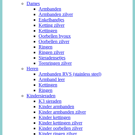
Dames
Armbanden
Armbanden zilver
Enkelbandjes
Ketting zilver
Kettingen
Oorbellen byoux
Oorbellen zilver
Ringen
Ringen zilver
Sieradensetjes
Teenringen zilver
Heren
Armbanden RVS (stainless steel)
Armband leer
Kettingen
Ringen
Kindersieraden
K3 sieraden
Kinder armbanden
Kinder armbanden zilver
Kinder kettingen
Kinder kettingen zilver
Kinder oorbellen zilver
Kinder ringen zilver