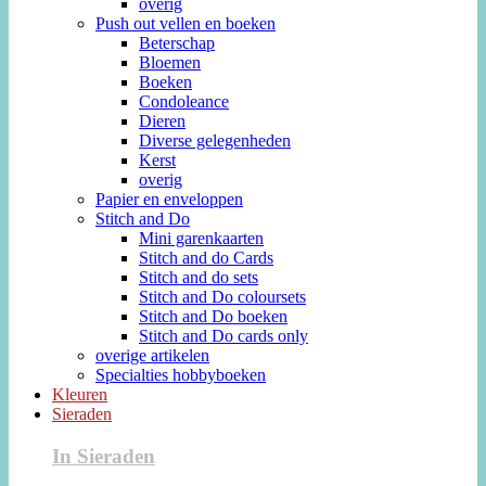
overig
Push out vellen en boeken
Beterschap
Bloemen
Boeken
Condoleance
Dieren
Diverse gelegenheden
Kerst
overig
Papier en enveloppen
Stitch and Do
Mini garenkaarten
Stitch and do Cards
Stitch and do sets
Stitch and Do coloursets
Stitch and Do boeken
Stitch and Do cards only
overige artikelen
Specialties hobbyboeken
Kleuren
Sieraden
In Sieraden