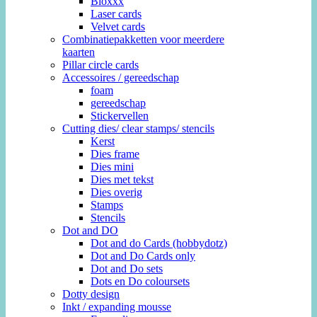
Bloxxx
Laser cards
Velvet cards
Combinatiepakketten voor meerdere
kaarten
Pillar circle cards
Accessoires / gereedschap
foam
gereedschap
Stickervellen
Cutting dies/ clear stamps/ stencils
Kerst
Dies frame
Dies mini
Dies met tekst
Dies overig
Stamps
Stencils
Dot and DO
Dot and do Cards (hobbydotz)
Dot and Do Cards only
Dot and Do sets
Dots en Do coloursets
Dotty design
Inkt / expanding mousse