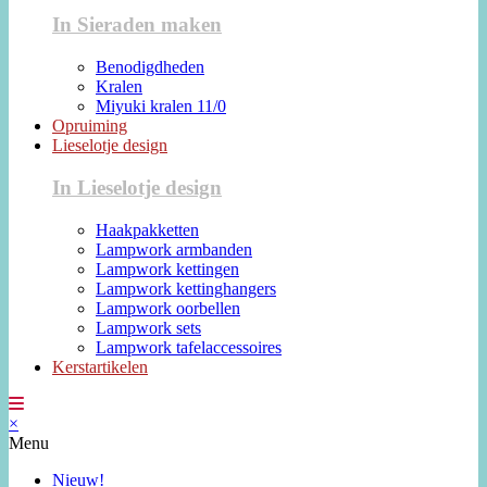
In Sieraden maken
Benodigdheden
Kralen
Miyuki kralen 11/0
Opruiming
Lieselotje design
In Lieselotje design
Haakpakketten
Lampwork armbanden
Lampwork kettingen
Lampwork kettinghangers
Lampwork oorbellen
Lampwork sets
Lampwork tafelaccessoires
Kerstartikelen
×
Menu
Nieuw!