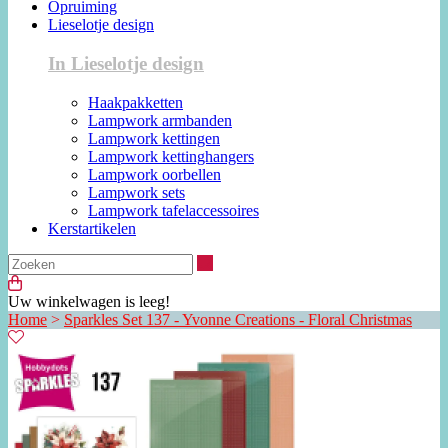
Opruiming
Lieselotje design
In Lieselotje design
Haakpakketten
Lampwork armbanden
Lampwork kettingen
Lampwork kettinghangers
Lampwork oorbellen
Lampwork sets
Lampwork tafelaccessoires
Kerstartikelen
Zoeken
Uw winkelwagen is leeg!
Home
>
Sparkles Set 137 - Yvonne Creations - Floral Christmas