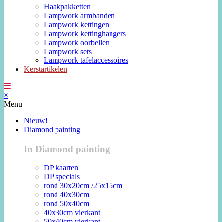
Haakpakketten
Lampwork armbanden
Lampwork kettingen
Lampwork kettinghangers
Lampwork oorbellen
Lampwork sets
Lampwork tafelaccessoires
Kerstartikelen
×
Menu
Nieuw!
Diamond painting
In Diamond painting
DP kaarten
DP specials
rond 30x20cm /25x15cm
rond 40x30cm
rond 50x40cm
40x30cm vierkant
50x40cm vierkant