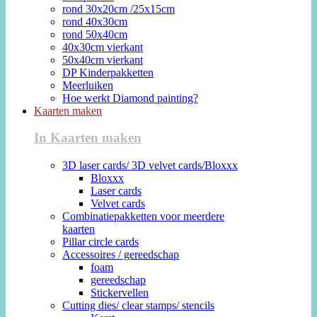
rond 30x20cm /25x15cm
rond 40x30cm
rond 50x40cm
40x30cm vierkant
50x40cm vierkant
DP Kinderpakketten
Meerluiken
Hoe werkt Diamond painting?
Kaarten maken
In Kaarten maken
3D laser cards/ 3D velvet cards/Bloxxx
Bloxxx
Laser cards
Velvet cards
Combinatiepakketten voor meerdere
kaarten
Pillar circle cards
Accessoires / gereedschap
foam
gereedschap
Stickervellen
Cutting dies/ clear stamps/ stencils