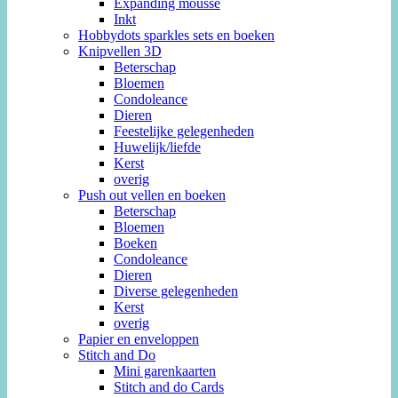
Expanding mousse
Inkt
Hobbydots sparkles sets en boeken
Knipvellen 3D
Beterschap
Bloemen
Condoleance
Dieren
Feestelijke gelegenheden
Huwelijk/liefde
Kerst
overig
Push out vellen en boeken
Beterschap
Bloemen
Boeken
Condoleance
Dieren
Diverse gelegenheden
Kerst
overig
Papier en enveloppen
Stitch and Do
Mini garenkaarten
Stitch and do Cards