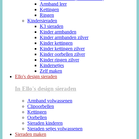
Armband leer
Kettingen
Ringen
Kindersieraden
K3 sieraden
Kinder armbanden
Kinder armbanden zilver
Kinder kettingen
Kinder kettingen zilver
Kinder oorbellen zilver
Kinder ringen zilver
Kindersetjes
Zelf maken
Ello's design sieraden
In Ello's design sieraden
Armband volwassenen
Clipoorbellen
Kettingen
Oorbellen
Sieraden kinderen
Sieraden setjes volwassenen
Sieraden maken