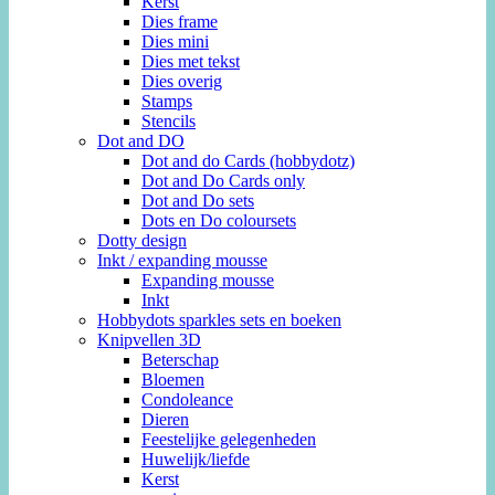
Kerst
Dies frame
Dies mini
Dies met tekst
Dies overig
Stamps
Stencils
Dot and DO
Dot and do Cards (hobbydotz)
Dot and Do Cards only
Dot and Do sets
Dots en Do coloursets
Dotty design
Inkt / expanding mousse
Expanding mousse
Inkt
Hobbydots sparkles sets en boeken
Knipvellen 3D
Beterschap
Bloemen
Condoleance
Dieren
Feestelijke gelegenheden
Huwelijk/liefde
Kerst