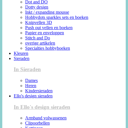
Dot and DO
Dotty design
Inkt / expanding mousse
Hobbydots sparkles sets en boeken
Knipvellen 3D
Push out vellen en boeken
Papier en enveloppen
Stitch and Do
overige artikelen
Specialties hobbyboeken
Kleuren
Sieraden
In Sieraden
Dames
Heren
Kindersieraden
Ello's design sieraden
In Ello's design sieraden
Armband volwassenen
Clipoorbellen