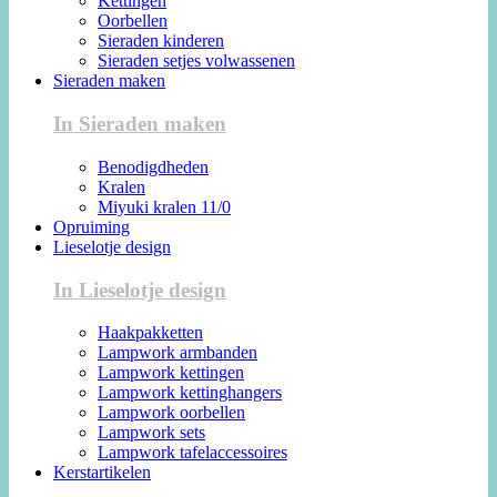
Kettingen
Oorbellen
Sieraden kinderen
Sieraden setjes volwassenen
Sieraden maken
In Sieraden maken
Benodigdheden
Kralen
Miyuki kralen 11/0
Opruiming
Lieselotje design
In Lieselotje design
Haakpakketten
Lampwork armbanden
Lampwork kettingen
Lampwork kettinghangers
Lampwork oorbellen
Lampwork sets
Lampwork tafelaccessoires
Kerstartikelen