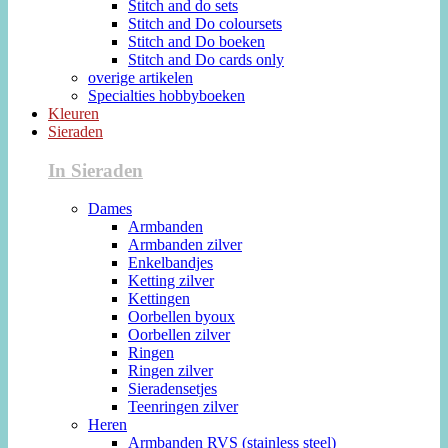
Stitch and do sets
Stitch and Do coloursets
Stitch and Do boeken
Stitch and Do cards only
overige artikelen
Specialties hobbyboeken
Kleuren
Sieraden
In Sieraden
Dames
Armbanden
Armbanden zilver
Enkelbandjes
Ketting zilver
Kettingen
Oorbellen byoux
Oorbellen zilver
Ringen
Ringen zilver
Sieradensetjes
Teenringen zilver
Heren
Armbanden RVS (stainless steel)