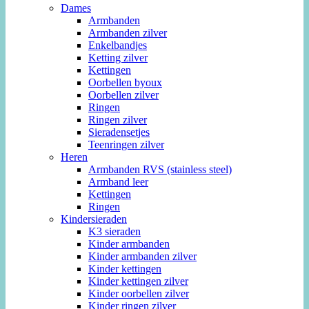
Dames
Armbanden
Armbanden zilver
Enkelbandjes
Ketting zilver
Kettingen
Oorbellen byoux
Oorbellen zilver
Ringen
Ringen zilver
Sieradensetjes
Teenringen zilver
Heren
Armbanden RVS (stainless steel)
Armband leer
Kettingen
Ringen
Kindersieraden
K3 sieraden
Kinder armbanden
Kinder armbanden zilver
Kinder kettingen
Kinder kettingen zilver
Kinder oorbellen zilver
Kinder ringen zilver