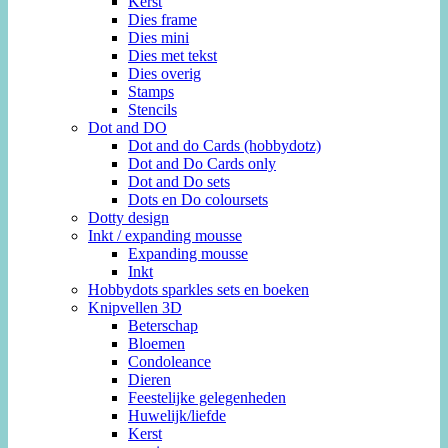
Kerst
Dies frame
Dies mini
Dies met tekst
Dies overig
Stamps
Stencils
Dot and DO
Dot and do Cards (hobbydotz)
Dot and Do Cards only
Dot and Do sets
Dots en Do coloursets
Dotty design
Inkt / expanding mousse
Expanding mousse
Inkt
Hobbydots sparkles sets en boeken
Knipvellen 3D
Beterschap
Bloemen
Condoleance
Dieren
Feestelijke gelegenheden
Huwelijk/liefde
Kerst