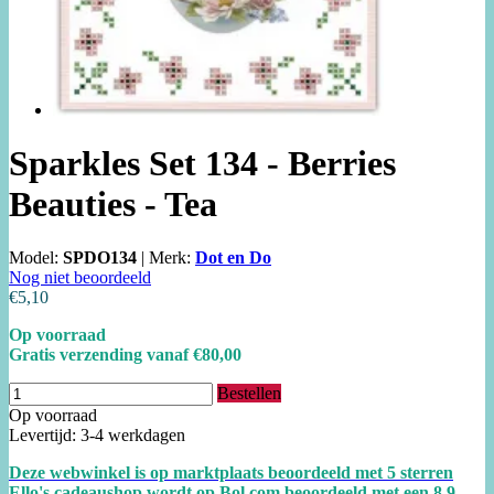
Sparkles Set 134 - Berries
Beauties - Tea
Model:
SPDO134
|
Merk:
Dot en Do
Nog niet beoordeeld
€5,10
Op voorraad
Gratis verzending vanaf €80,00
Bestellen
Op voorraad
Levertijd: 3-4 werkdagen
Deze webwinkel is op marktplaats beoordeeld met 5 sterren
Ello's cadeaushop wordt op Bol.com beoordeeld met een
8.
9