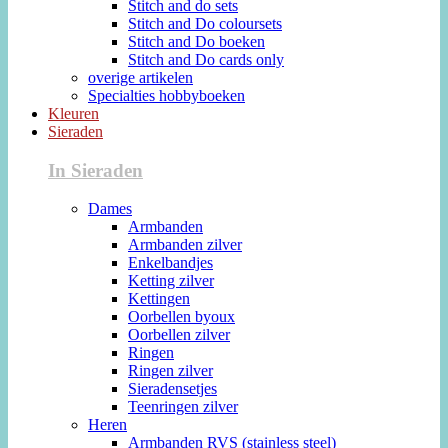
Stitch and do sets
Stitch and Do coloursets
Stitch and Do boeken
Stitch and Do cards only
overige artikelen
Specialties hobbyboeken
Kleuren
Sieraden
In Sieraden
Dames
Armbanden
Armbanden zilver
Enkelbandjes
Ketting zilver
Kettingen
Oorbellen byoux
Oorbellen zilver
Ringen
Ringen zilver
Sieradensetjes
Teenringen zilver
Heren
Armbanden RVS (stainless steel)