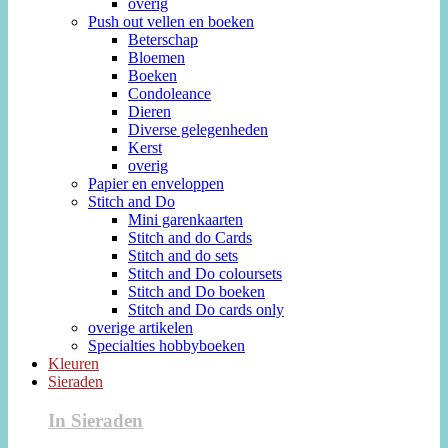
overig
Push out vellen en boeken
Beterschap
Bloemen
Boeken
Condoleance
Dieren
Diverse gelegenheden
Kerst
overig
Papier en enveloppen
Stitch and Do
Mini garenkaarten
Stitch and do Cards
Stitch and do sets
Stitch and Do coloursets
Stitch and Do boeken
Stitch and Do cards only
overige artikelen
Specialties hobbyboeken
Kleuren
Sieraden
In Sieraden