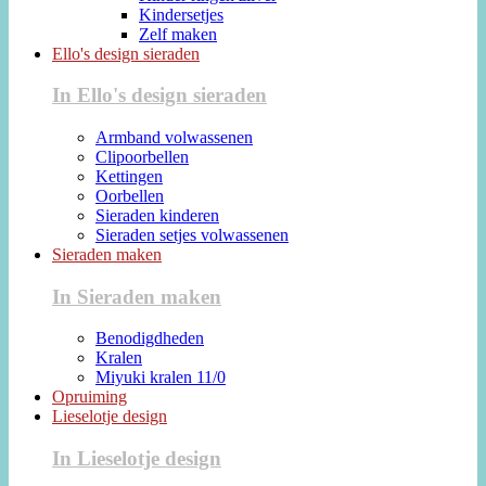
Kindersetjes
Zelf maken
Ello's design sieraden
In Ello's design sieraden
Armband volwassenen
Clipoorbellen
Kettingen
Oorbellen
Sieraden kinderen
Sieraden setjes volwassenen
Sieraden maken
In Sieraden maken
Benodigdheden
Kralen
Miyuki kralen 11/0
Opruiming
Lieselotje design
In Lieselotje design