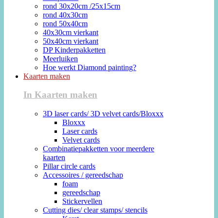
rond 30x20cm /25x15cm
rond 40x30cm
rond 50x40cm
40x30cm vierkant
50x40cm vierkant
DP Kinderpakketten
Meerluiken
Hoe werkt Diamond painting?
Kaarten maken
In Kaarten maken
3D laser cards/ 3D velvet cards/Bloxxx
Bloxxx
Laser cards
Velvet cards
Combinatiepakketten voor meerdere
kaarten
Pillar circle cards
Accessoires / gereedschap
foam
gereedschap
Stickervellen
Cutting dies/ clear stamps/ stencils