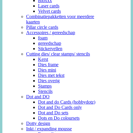
Bloxxx
Laser cards
Velvet cards
Combinatiepakketten voor meerdere
kaarten
Pillar circle cards
Accessoires / gereedschap
foam
gereedschap
Stickervellen
Cutting dies/ clear stamps/ stencils
Kerst
Dies frame
Dies mini
Dies met tekst
Dies overig
Stamps
Stencils
Dot and DO
Dot and do Cards (hobbydotz)
Dot and Do Cards only
Dot and Do sets
Dots en Do coloursets
Dotty design
Inkt / expanding mousse