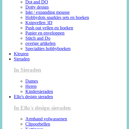
Dot and DO
Dotty design
Inkt / expanding mousse
Hobbydots sparkles sets en boeken
Knipvellen 3D
Push out vellen en boeken
Papier en enveloppen
Stitch and Do
overige artikelen
Specialties hobbyboeken
Kleuren
Sieraden
In Sieraden
Dames
Heren
Kindersieraden
Ello's design sieraden
In Ello's design sieraden
Armband volwassenen
Clipoorbellen