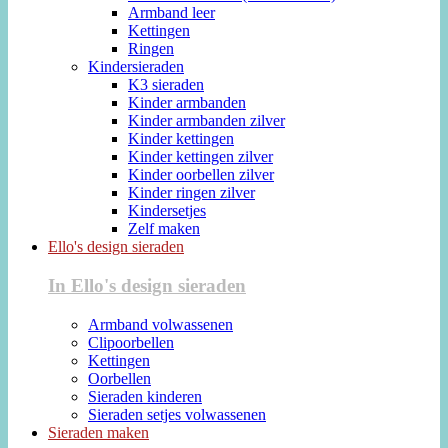
Armband leer
Kettingen
Ringen
Kindersieraden
K3 sieraden
Kinder armbanden
Kinder armbanden zilver
Kinder kettingen
Kinder kettingen zilver
Kinder oorbellen zilver
Kinder ringen zilver
Kindersetjes
Zelf maken
Ello's design sieraden
In Ello's design sieraden
Armband volwassenen
Clipoorbellen
Kettingen
Oorbellen
Sieraden kinderen
Sieraden setjes volwassenen
Sieraden maken