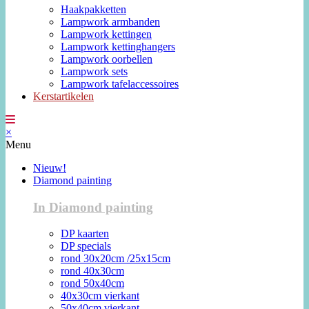
Haakpakketten
Lampwork armbanden
Lampwork kettingen
Lampwork kettinghangers
Lampwork oorbellen
Lampwork sets
Lampwork tafelaccessoires
Kerstartikelen
×
Menu
Nieuw!
Diamond painting
In Diamond painting
DP kaarten
DP specials
rond 30x20cm /25x15cm
rond 40x30cm
rond 50x40cm
40x30cm vierkant
50x40cm vierkant