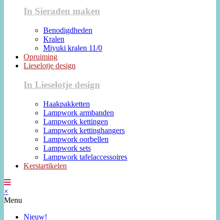
In Sieraden maken
Benodigdheden
Kralen
Miyuki kralen 11/0
Opruiming
Lieselotje design
In Lieselotje design
Haakpakketten
Lampwork armbanden
Lampwork kettingen
Lampwork kettinghangers
Lampwork oorbellen
Lampwork sets
Lampwork tafelaccessoires
Kerstartikelen
×
Menu
Nieuw!