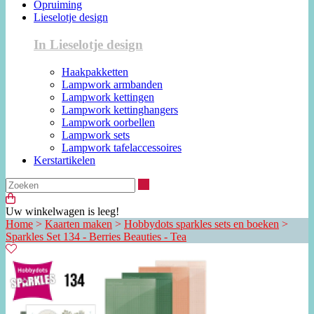
Opruiming
Lieselotje design
In Lieselotje design
Haakpakketten
Lampwork armbanden
Lampwork kettingen
Lampwork kettinghangers
Lampwork oorbellen
Lampwork sets
Lampwork tafelaccessoires
Kerstartikelen
Zoeken
Uw winkelwagen is leeg!
Home
>
Kaarten maken
>
Hobbydots sparkles sets en boeken
>
Sparkles Set 134 - Berries Beauties - Tea