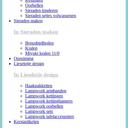
Kettingen
Oorbellen
Sieraden kinderen
Sieraden setjes volwassenen
Sieraden maken
In Sieraden maken
Benodigdheden
Kralen
Miyuki kralen 11/0
Opruiming
Lieselotje design
In Lieselotje design
Haakpakketten
Lampwork armbanden
Lampwork kettingen
Lampwork kettinghangers
Lampwork oorbellen
Lampwork sets
Lampwork tafelaccessoires
Kerstartikelen