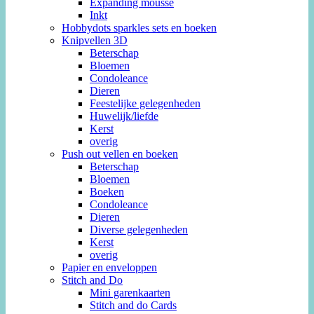
Expanding mousse
Inkt
Hobbydots sparkles sets en boeken
Knipvellen 3D
Beterschap
Bloemen
Condoleance
Dieren
Feestelijke gelegenheden
Huwelijk/liefde
Kerst
overig
Push out vellen en boeken
Beterschap
Bloemen
Boeken
Condoleance
Dieren
Diverse gelegenheden
Kerst
overig
Papier en enveloppen
Stitch and Do
Mini garenkaarten
Stitch and do Cards