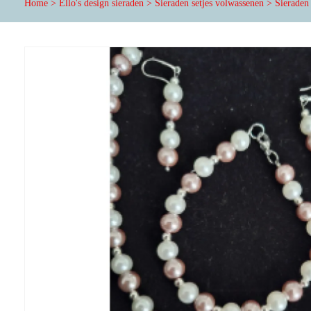
Home
>
Ello's design sieraden
>
Sieraden setjes volwassenen
>
Sieraden 