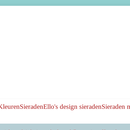
Kleuren
Sieraden
Ello's design sieraden
Sieraden 