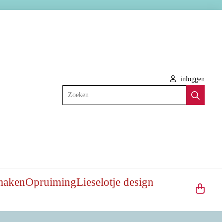
inloggen
Zoeken
maken
Opruiming
Lieselotje design