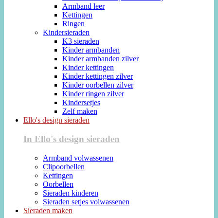
Armband leer
Kettingen
Ringen
Kindersieraden
K3 sieraden
Kinder armbanden
Kinder armbanden zilver
Kinder kettingen
Kinder kettingen zilver
Kinder oorbellen zilver
Kinder ringen zilver
Kindersetjes
Zelf maken
Ello's design sieraden
In Ello's design sieraden
Armband volwassenen
Clipoorbellen
Kettingen
Oorbellen
Sieraden kinderen
Sieraden setjes volwassenen
Sieraden maken