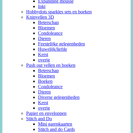
Expanding mousse
Inkt
Hobbydots sparkles sets en boeken
Knipvellen 3D
Beterschap
Bloemen
Condoleance
Dieren
Feestelijke gelegenheden
Huwelijk/liefde
Kerst
overig
Push out vellen en boeken
Beterschap
Bloemen
Boeken
Condoleance
Dieren
Diverse gelegenheden
Kerst
overig
Papier en enveloppen
Stitch and Do
Mini garenkaarten
Stitch and do Cards