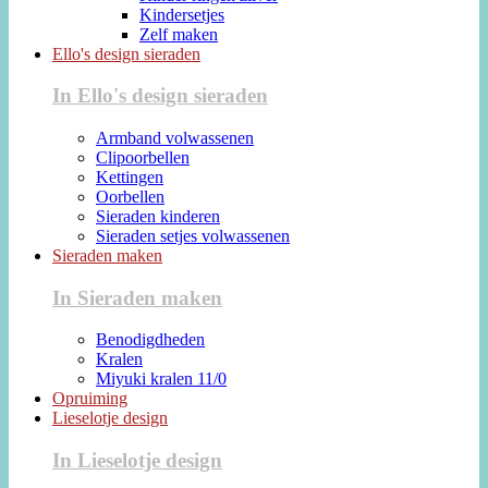
Kindersetjes
Zelf maken
Ello's design sieraden
In Ello's design sieraden
Armband volwassenen
Clipoorbellen
Kettingen
Oorbellen
Sieraden kinderen
Sieraden setjes volwassenen
Sieraden maken
In Sieraden maken
Benodigdheden
Kralen
Miyuki kralen 11/0
Opruiming
Lieselotje design
In Lieselotje design