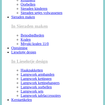
Kettingen
Oorbellen
Sieraden kinderen
Sieraden setjes volwassenen
Sieraden maken
In Sieraden maken
Benodigdheden
Kralen
Miyuki kralen 11/0
Opruiming
Lieselotje design
In Lieselotje design
Haakpakketten
Lampwork armbanden
Lampwork kettingen
Lampwork kettinghangers
Lampwork oorbellen
Lampwork sets
Lampwork tafelaccessoires
Kerstartikelen