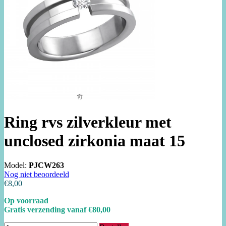
Ring rvs zilverkleur met
unclosed zirkonia maat 15
Model:
PJCW263
Nog niet beoordeeld
€8,00
Op voorraad
Gratis verzending vanaf €80,00