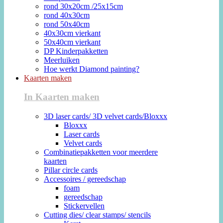
rond 30x20cm /25x15cm
rond 40x30cm
rond 50x40cm
40x30cm vierkant
50x40cm vierkant
DP Kinderpakketten
Meerluiken
Hoe werkt Diamond painting?
Kaarten maken
In Kaarten maken
3D laser cards/ 3D velvet cards/Bloxxx
Bloxxx
Laser cards
Velvet cards
Combinatiepakketten voor meerdere
kaarten
Pillar circle cards
Accessoires / gereedschap
foam
gereedschap
Stickervellen
Cutting dies/ clear stamps/ stencils