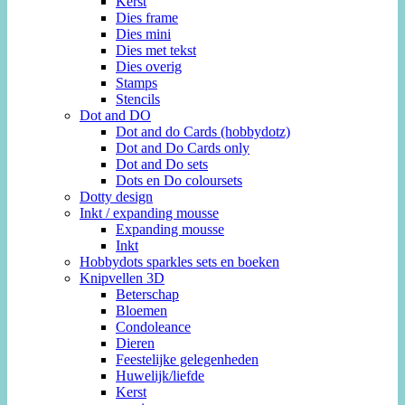
Kerst
Dies frame
Dies mini
Dies met tekst
Dies overig
Stamps
Stencils
Dot and DO
Dot and do Cards (hobbydotz)
Dot and Do Cards only
Dot and Do sets
Dots en Do coloursets
Dotty design
Inkt / expanding mousse
Expanding mousse
Inkt
Hobbydots sparkles sets en boeken
Knipvellen 3D
Beterschap
Bloemen
Condoleance
Dieren
Feestelijke gelegenheden
Huwelijk/liefde
Kerst