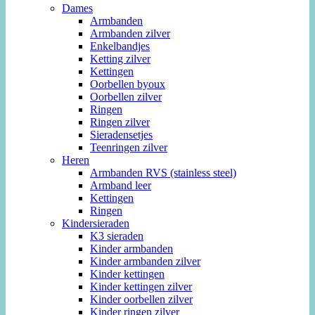
Dames
Armbanden
Armbanden zilver
Enkelbandjes
Ketting zilver
Kettingen
Oorbellen byoux
Oorbellen zilver
Ringen
Ringen zilver
Sieradensetjes
Teenringen zilver
Heren
Armbanden RVS (stainless steel)
Armband leer
Kettingen
Ringen
Kindersieraden
K3 sieraden
Kinder armbanden
Kinder armbanden zilver
Kinder kettingen
Kinder kettingen zilver
Kinder oorbellen zilver
Kinder ringen zilver