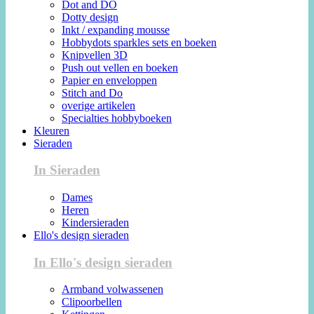
Dot and DO
Dotty design
Inkt / expanding mousse
Hobbydots sparkles sets en boeken
Knipvellen 3D
Push out vellen en boeken
Papier en enveloppen
Stitch and Do
overige artikelen
Specialties hobbyboeken
Kleuren
Sieraden
In Sieraden
Dames
Heren
Kindersieraden
Ello's design sieraden
In Ello's design sieraden
Armband volwassenen
Clipoorbellen