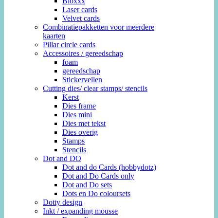
Bloxxx
Laser cards
Velvet cards
Combinatiepakketten voor meerdere
kaarten
Pillar circle cards
Accessoires / gereedschap
foam
gereedschap
Stickervellen
Cutting dies/ clear stamps/ stencils
Kerst
Dies frame
Dies mini
Dies met tekst
Dies overig
Stamps
Stencils
Dot and DO
Dot and do Cards (hobbydotz)
Dot and Do Cards only
Dot and Do sets
Dots en Do coloursets
Dotty design
Inkt / expanding mousse