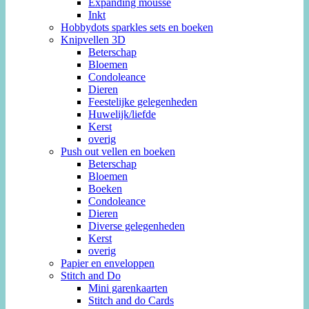
Expanding mousse
Inkt
Hobbydots sparkles sets en boeken
Knipvellen 3D
Beterschap
Bloemen
Condoleance
Dieren
Feestelijke gelegenheden
Huwelijk/liefde
Kerst
overig
Push out vellen en boeken
Beterschap
Bloemen
Boeken
Condoleance
Dieren
Diverse gelegenheden
Kerst
overig
Papier en enveloppen
Stitch and Do
Mini garenkaarten
Stitch and do Cards