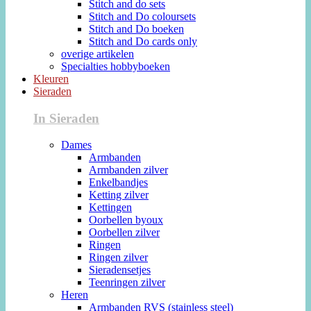
Stitch and do sets
Stitch and Do coloursets
Stitch and Do boeken
Stitch and Do cards only
overige artikelen
Specialties hobbyboeken
Kleuren
Sieraden
In Sieraden
Dames
Armbanden
Armbanden zilver
Enkelbandjes
Ketting zilver
Kettingen
Oorbellen byoux
Oorbellen zilver
Ringen
Ringen zilver
Sieradensetjes
Teenringen zilver
Heren
Armbanden RVS (stainless steel)