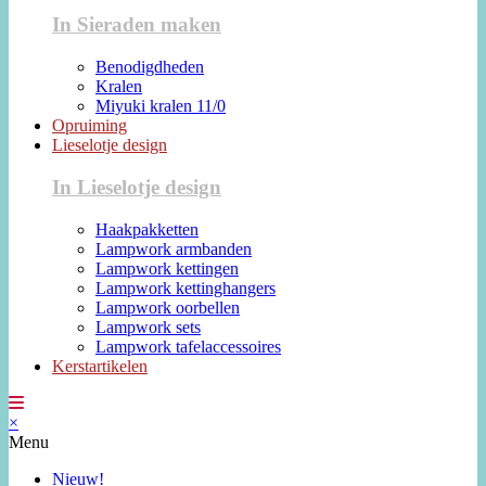
In Sieraden maken
Benodigdheden
Kralen
Miyuki kralen 11/0
Opruiming
Lieselotje design
In Lieselotje design
Haakpakketten
Lampwork armbanden
Lampwork kettingen
Lampwork kettinghangers
Lampwork oorbellen
Lampwork sets
Lampwork tafelaccessoires
Kerstartikelen
×
Menu
Nieuw!