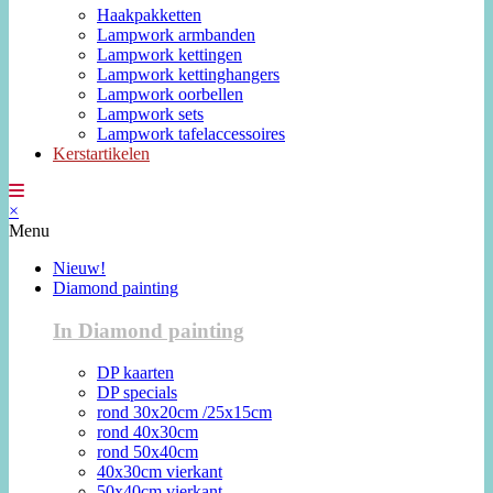
Haakpakketten
Lampwork armbanden
Lampwork kettingen
Lampwork kettinghangers
Lampwork oorbellen
Lampwork sets
Lampwork tafelaccessoires
Kerstartikelen
×
Menu
Nieuw!
Diamond painting
In Diamond painting
DP kaarten
DP specials
rond 30x20cm /25x15cm
rond 40x30cm
rond 50x40cm
40x30cm vierkant
50x40cm vierkant