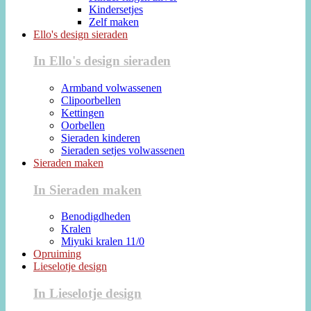
Kindersetjes
Zelf maken
Ello's design sieraden
In Ello's design sieraden
Armband volwassenen
Clipoorbellen
Kettingen
Oorbellen
Sieraden kinderen
Sieraden setjes volwassenen
Sieraden maken
In Sieraden maken
Benodigdheden
Kralen
Miyuki kralen 11/0
Opruiming
Lieselotje design
In Lieselotje design