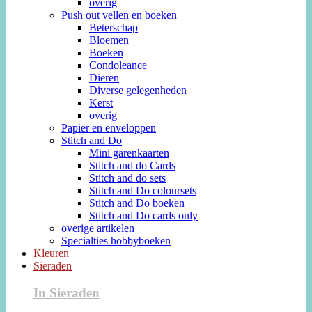
overig
Push out vellen en boeken
Beterschap
Bloemen
Boeken
Condoleance
Dieren
Diverse gelegenheden
Kerst
overig
Papier en enveloppen
Stitch and Do
Mini garenkaarten
Stitch and do Cards
Stitch and do sets
Stitch and Do coloursets
Stitch and Do boeken
Stitch and Do cards only
overige artikelen
Specialties hobbyboeken
Kleuren
Sieraden
In Sieraden