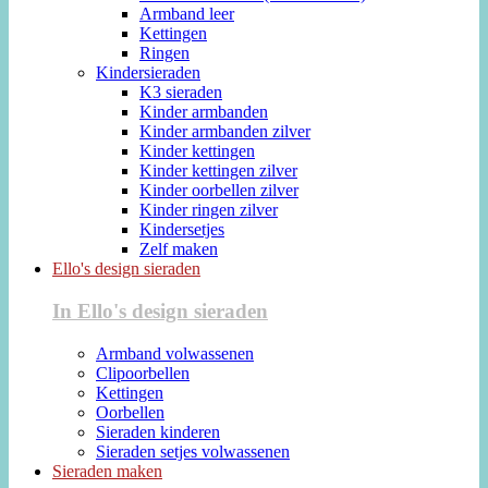
Armband leer
Kettingen
Ringen
Kindersieraden
K3 sieraden
Kinder armbanden
Kinder armbanden zilver
Kinder kettingen
Kinder kettingen zilver
Kinder oorbellen zilver
Kinder ringen zilver
Kindersetjes
Zelf maken
Ello's design sieraden
In Ello's design sieraden
Armband volwassenen
Clipoorbellen
Kettingen
Oorbellen
Sieraden kinderen
Sieraden setjes volwassenen
Sieraden maken