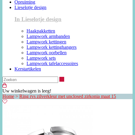
Opruiming
Lieselotje design
In Lieselotje design
Haakpakketten
Lampwork armbanden
Lampwork kettingen
Lampwork kettinghangers
Lampwork oorbellen
Lampwork sets
Lampwork tafelaccessoires
Kerstartikelen
Zoeken
Uw winkelwagen is leeg!
Home
>
Ring rvs zilverkleur met unclosed zirkonia maat 15