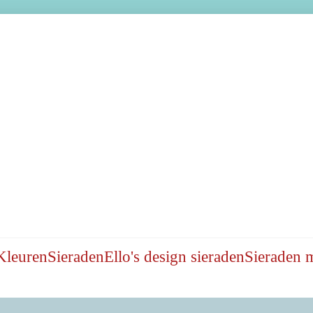
Kleuren
Sieraden
Ello's design sieraden
Sieraden 