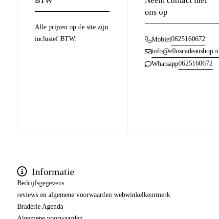
BTW
Neem contact met
ons op
Alle prijzen op de site zijn
inclusief BTW.
0625160672
Mobiel
info@elloscadeaushop.n
0625160672
Whatsapp
Informatie
Bedrijfsgegevens
reviews en algemene voorwaarden webwinkelkeurmerk
Braderie Agenda
Algemene voorwaarden