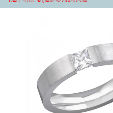
Home
>
Ring rvs licht glanzend met vierkante zirkonia