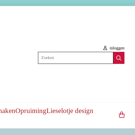
inloggen
Zoeken
maken
Opruiming
Lieselotje design