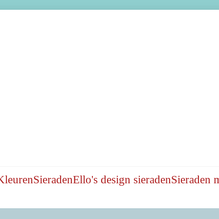
Kleuren
Sieraden
Ello's design sieraden
Sieraden 