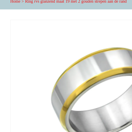
Home
>
Ring rvs glanzend maat 19 met 2 gouden strepen aan de rand