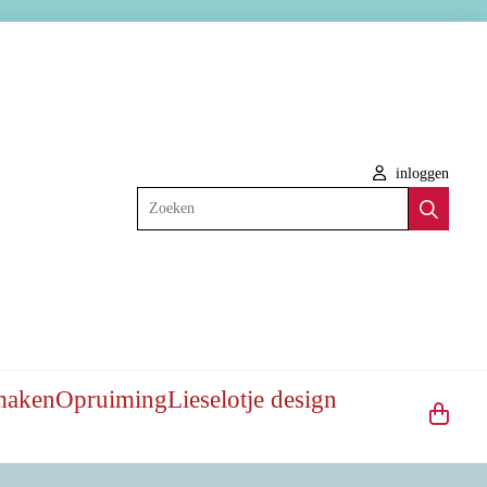
inloggen
Zoeken
maken
Opruiming
Lieselotje design