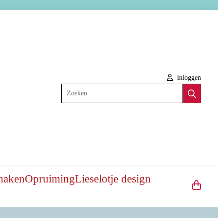
inloggen
Zoeken
maken
Opruiming
Lieselotje design