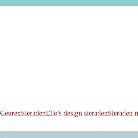
Kleuren
Sieraden
Ello's design sieraden
Sieraden 