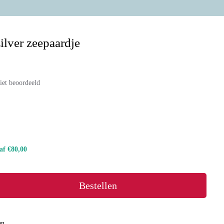
ilver zeepaardje
iet beoordeeld
naf €80,00
Bestellen
en