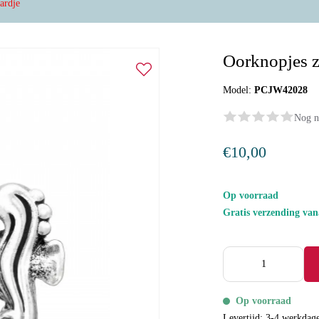
ardje
Oorknopjes z
Model:
PCJW42028
Nog n
€10,00
Op voorraad
Gratis verzending va
Op voorraad
Levertijd: 3-4 werkdag