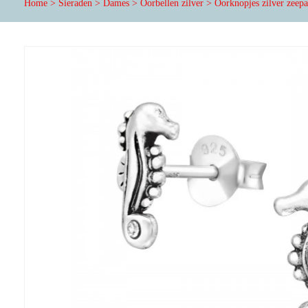
Home
>
Sieraden
>
Dames
>
Oorbellen zilver
>
Oorknopjes zilver zeepa