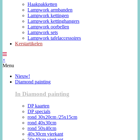
Haakpakketten
Lampwork armbanden
Lampwork kettingen
Lampwork kettinghangers
Lampwork oorbellen
Lampwork sets
Lampwork tafelaccessoires
Kerstartikelen
×
Menu
Nieuw!
Diamond painting
In Diamond painting
DP kaarten
DP specials
rond 30x20cm /25x15cm
rond 40x30cm
rond 50x40cm
40x30cm vierkant
50x40cm vierkant