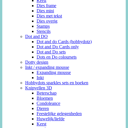
Kerst
Dies frame
Dies mini
Dies met tekst
Dies overig
Stamps
Stencils
Dot and DO
Dot and do Cards (hobbydotz)
Dot and Do Cards only
Dot and Do sets
Dots en Do coloursets
Dotty design
Inkt / expanding mousse
Expanding mousse
Inkt
Hobbydots sparkles sets en boeken
Knipvellen 3D
Beterschap
Bloemen
Condoleance
Dieren
Feestelijke gelegenheden
Huwelijk/liefde
Kerst