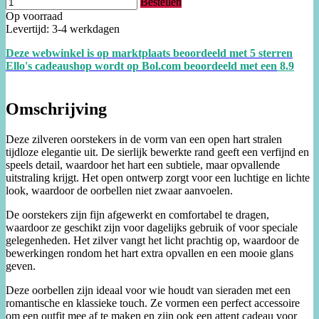
Bestellen
Op voorraad
Levertijd: 3-4 werkdagen
Deze webwinkel is op marktplaats beoordeeld met 5 sterren
Ello's cadeaushop wordt op Bol.com beoordeeld met een
8.
9
Omschrijving
Deze zilveren oorstekers in de vorm van een open hart stralen
tijdloze elegantie uit. De sierlijk bewerkte rand geeft een verfijnd en
speels detail, waardoor het hart een subtiele, maar opvallende
uitstraling krijgt. Het open ontwerp zorgt voor een luchtige en lichte
look, waardoor de oorbellen niet zwaar aanvoelen.
De oorstekers zijn fijn afgewerkt en comfortabel te dragen,
waardoor ze geschikt zijn voor dagelijks gebruik of voor speciale
gelegenheden. Het zilver vangt het licht prachtig op, waardoor de
bewerkingen rondom het hart extra opvallen en een mooie glans
geven.
Deze oorbellen zijn ideaal voor wie houdt van sieraden met een
romantische en klassieke touch. Ze vormen een perfect accessoire
om een outfit mee af te maken en zijn ook een attent cadeau voor