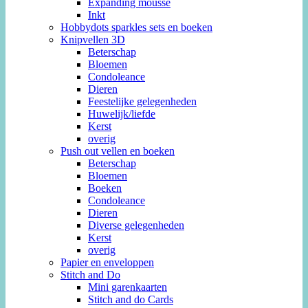
Expanding mousse
Inkt
Hobbydots sparkles sets en boeken
Knipvellen 3D
Beterschap
Bloemen
Condoleance
Dieren
Feestelijke gelegenheden
Huwelijk/liefde
Kerst
overig
Push out vellen en boeken
Beterschap
Bloemen
Boeken
Condoleance
Dieren
Diverse gelegenheden
Kerst
overig
Papier en enveloppen
Stitch and Do
Mini garenkaarten
Stitch and do Cards