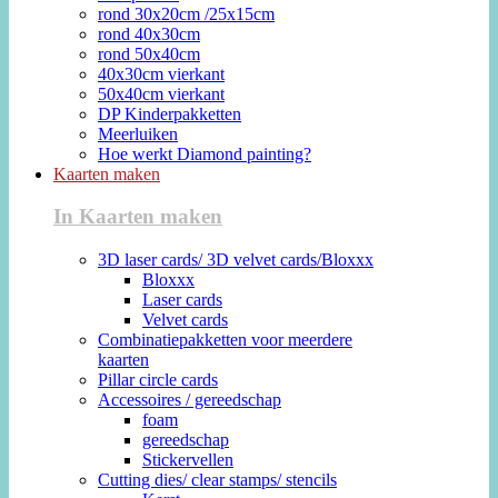
rond 30x20cm /25x15cm
rond 40x30cm
rond 50x40cm
40x30cm vierkant
50x40cm vierkant
DP Kinderpakketten
Meerluiken
Hoe werkt Diamond painting?
Kaarten maken
In Kaarten maken
3D laser cards/ 3D velvet cards/Bloxxx
Bloxxx
Laser cards
Velvet cards
Combinatiepakketten voor meerdere
kaarten
Pillar circle cards
Accessoires / gereedschap
foam
gereedschap
Stickervellen
Cutting dies/ clear stamps/ stencils