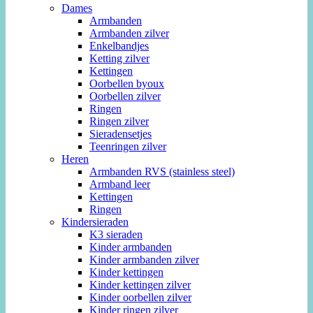
Dames
Armbanden
Armbanden zilver
Enkelbandjes
Ketting zilver
Kettingen
Oorbellen byoux
Oorbellen zilver
Ringen
Ringen zilver
Sieradensetjes
Teenringen zilver
Heren
Armbanden RVS (stainless steel)
Armband leer
Kettingen
Ringen
Kindersieraden
K3 sieraden
Kinder armbanden
Kinder armbanden zilver
Kinder kettingen
Kinder kettingen zilver
Kinder oorbellen zilver
Kinder ringen zilver