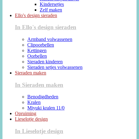
Kindersetjes
Zelf maken
Ello's design sieraden
In Ello's design sieraden
Armband volwassenen
Clipoorbellen
Kettingen
Oorbellen
Sieraden kinderen
Sieraden setjes volwassenen
Sieraden maken
In Sieraden maken
Benodigdheden
Kralen
Miyuki kralen 11/0
Opruiming
Lieselotje design
In Lieselotje design