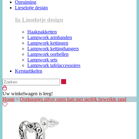
Opruiming
Lieselotje design
In Lieselotje design
Haakpakketten
Lampwork armbanden
Lampwork kettingen
Lampwork kettinghangers
Lampwork oorbellen
Lampwork sets
Lampwork tafelaccessoires
Kerstartikelen
Zoeken
Uw winkelwagen is leeg!
Home
>
Oorknopjes zilver open hart met sierlijk bewerkte rand