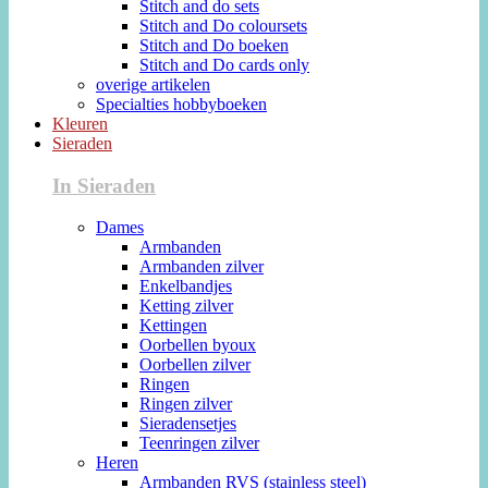
Stitch and do sets
Stitch and Do coloursets
Stitch and Do boeken
Stitch and Do cards only
overige artikelen
Specialties hobbyboeken
Kleuren
Sieraden
In Sieraden
Dames
Armbanden
Armbanden zilver
Enkelbandjes
Ketting zilver
Kettingen
Oorbellen byoux
Oorbellen zilver
Ringen
Ringen zilver
Sieradensetjes
Teenringen zilver
Heren
Armbanden RVS (stainless steel)