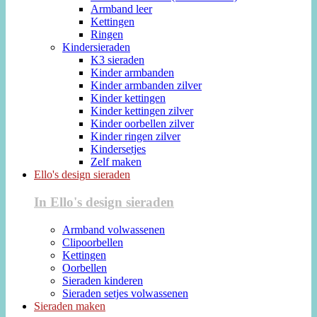
Armband leer
Kettingen
Ringen
Kindersieraden
K3 sieraden
Kinder armbanden
Kinder armbanden zilver
Kinder kettingen
Kinder kettingen zilver
Kinder oorbellen zilver
Kinder ringen zilver
Kindersetjes
Zelf maken
Ello's design sieraden
In Ello's design sieraden
Armband volwassenen
Clipoorbellen
Kettingen
Oorbellen
Sieraden kinderen
Sieraden setjes volwassenen
Sieraden maken