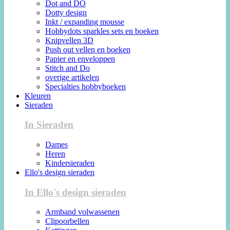
Dot and DO
Dotty design
Inkt / expanding mousse
Hobbydots sparkles sets en boeken
Knipvellen 3D
Push out vellen en boeken
Papier en enveloppen
Stitch and Do
overige artikelen
Specialties hobbyboeken
Kleuren
Sieraden
In Sieraden
Dames
Heren
Kindersieraden
Ello's design sieraden
In Ello's design sieraden
Armband volwassenen
Clipoorbellen