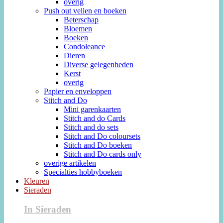
overig
Push out vellen en boeken
Beterschap
Bloemen
Boeken
Condoleance
Dieren
Diverse gelegenheden
Kerst
overig
Papier en enveloppen
Stitch and Do
Mini garenkaarten
Stitch and do Cards
Stitch and do sets
Stitch and Do coloursets
Stitch and Do boeken
Stitch and Do cards only
overige artikelen
Specialties hobbyboeken
Kleuren
Sieraden
In Sieraden