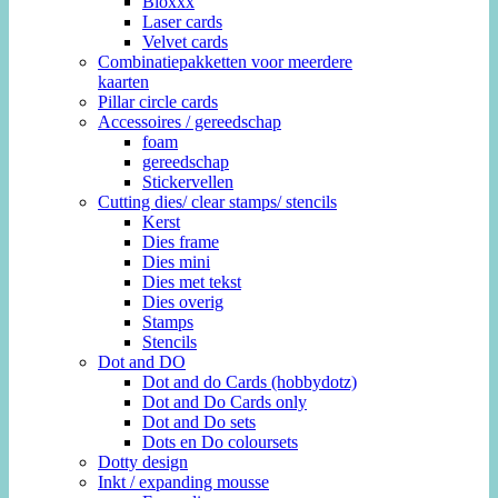
Bloxxx
Laser cards
Velvet cards
Combinatiepakketten voor meerdere
kaarten
Pillar circle cards
Accessoires / gereedschap
foam
gereedschap
Stickervellen
Cutting dies/ clear stamps/ stencils
Kerst
Dies frame
Dies mini
Dies met tekst
Dies overig
Stamps
Stencils
Dot and DO
Dot and do Cards (hobbydotz)
Dot and Do Cards only
Dot and Do sets
Dots en Do coloursets
Dotty design
Inkt / expanding mousse