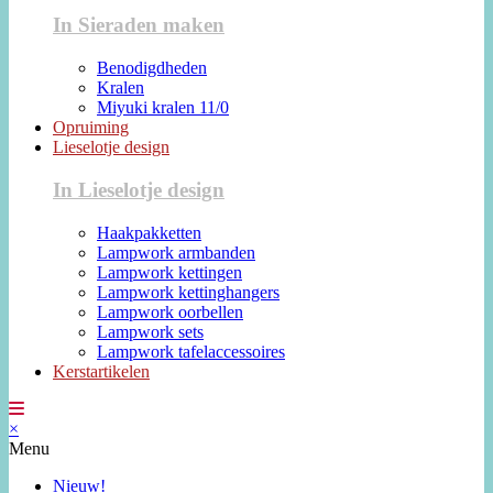
In Sieraden maken
Benodigdheden
Kralen
Miyuki kralen 11/0
Opruiming
Lieselotje design
In Lieselotje design
Haakpakketten
Lampwork armbanden
Lampwork kettingen
Lampwork kettinghangers
Lampwork oorbellen
Lampwork sets
Lampwork tafelaccessoires
Kerstartikelen
×
Menu
Nieuw!