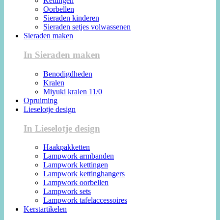
Kettingen
Oorbellen
Sieraden kinderen
Sieraden setjes volwassenen
Sieraden maken
In Sieraden maken
Benodigdheden
Kralen
Miyuki kralen 11/0
Opruiming
Lieselotje design
In Lieselotje design
Haakpakketten
Lampwork armbanden
Lampwork kettingen
Lampwork kettinghangers
Lampwork oorbellen
Lampwork sets
Lampwork tafelaccessoires
Kerstartikelen