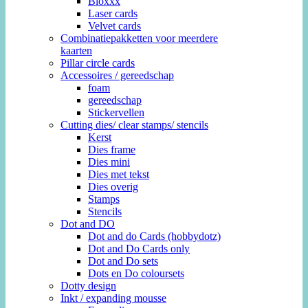
Bloxxx
Laser cards
Velvet cards
Combinatiepakketten voor meerdere
kaarten
Pillar circle cards
Accessoires / gereedschap
foam
gereedschap
Stickervellen
Cutting dies/ clear stamps/ stencils
Kerst
Dies frame
Dies mini
Dies met tekst
Dies overig
Stamps
Stencils
Dot and DO
Dot and do Cards (hobbydotz)
Dot and Do Cards only
Dot and Do sets
Dots en Do coloursets
Dotty design
Inkt / expanding mousse