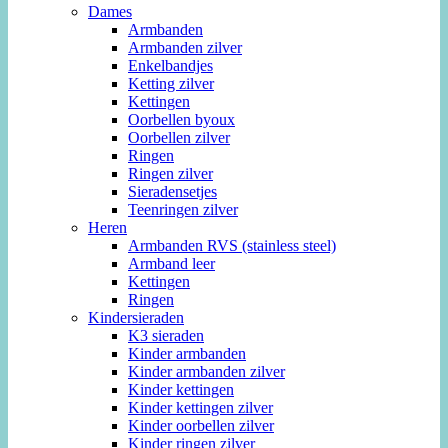
Dames
Armbanden
Armbanden zilver
Enkelbandjes
Ketting zilver
Kettingen
Oorbellen byoux
Oorbellen zilver
Ringen
Ringen zilver
Sieradensetjes
Teenringen zilver
Heren
Armbanden RVS (stainless steel)
Armband leer
Kettingen
Ringen
Kindersieraden
K3 sieraden
Kinder armbanden
Kinder armbanden zilver
Kinder kettingen
Kinder kettingen zilver
Kinder oorbellen zilver
Kinder ringen zilver