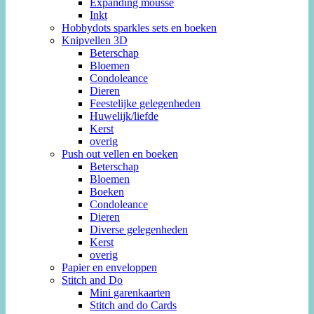
Expanding mousse
Inkt
Hobbydots sparkles sets en boeken
Knipvellen 3D
Beterschap
Bloemen
Condoleance
Dieren
Feestelijke gelegenheden
Huwelijk/liefde
Kerst
overig
Push out vellen en boeken
Beterschap
Bloemen
Boeken
Condoleance
Dieren
Diverse gelegenheden
Kerst
overig
Papier en enveloppen
Stitch and Do
Mini garenkaarten
Stitch and do Cards