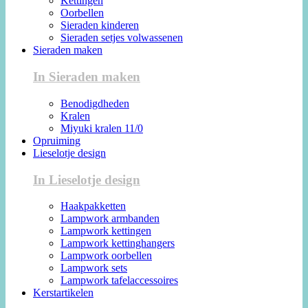
Kettingen
Oorbellen
Sieraden kinderen
Sieraden setjes volwassenen
Sieraden maken
In Sieraden maken
Benodigdheden
Kralen
Miyuki kralen 11/0
Opruiming
Lieselotje design
In Lieselotje design
Haakpakketten
Lampwork armbanden
Lampwork kettingen
Lampwork kettinghangers
Lampwork oorbellen
Lampwork sets
Lampwork tafelaccessoires
Kerstartikelen