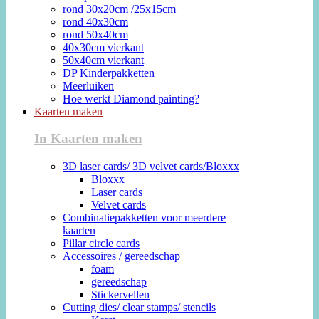
rond 30x20cm /25x15cm
rond 40x30cm
rond 50x40cm
40x30cm vierkant
50x40cm vierkant
DP Kinderpakketten
Meerluiken
Hoe werkt Diamond painting?
Kaarten maken
In Kaarten maken
3D laser cards/ 3D velvet cards/Bloxxx
Bloxxx
Laser cards
Velvet cards
Combinatiepakketten voor meerdere
kaarten
Pillar circle cards
Accessoires / gereedschap
foam
gereedschap
Stickervellen
Cutting dies/ clear stamps/ stencils