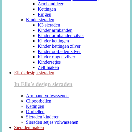
Armband leer
Kettingen
Ringen
Kindersieraden
K3 sieraden
Kinder armbanden
Kinder armbanden zilver
Kinder kettingen
Kinder kettingen zilver
Kinder oorbellen zilver
Kinder ringen zilver
Kindersetjes
Zelf maken
Ello's design sieraden
In Ello's design sieraden
Armband volwassenen
Clipoorbellen
Kettingen
Oorbellen
Sieraden kinderen
Sieraden setjes volwassenen
Sieraden maken