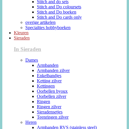
Stitch and do sets
Stitch and Do coloursets
Stitch and Do boeken
Stitch and Do cards only
overige artikelen
Specialties hobbyboeken
Kleuren
Sieraden
In Sieraden
Dames
Armbanden
Armbanden zilver
Enkelbandjes
Ketting zilver
Kettingen
Oorbellen byoux
Oorbellen zilver
Ringen
Ringen zilver
Sieradensetjes
Teenringen zilver
Heren
Armbanden RVS (stainless steel)