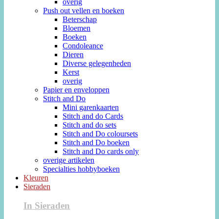
overig
Push out vellen en boeken
Beterschap
Bloemen
Boeken
Condoleance
Dieren
Diverse gelegenheden
Kerst
overig
Papier en enveloppen
Stitch and Do
Mini garenkaarten
Stitch and do Cards
Stitch and do sets
Stitch and Do coloursets
Stitch and Do boeken
Stitch and Do cards only
overige artikelen
Specialties hobbyboeken
Kleuren
Sieraden
In Sieraden