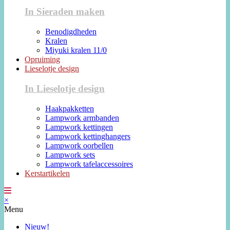
In Sieraden maken
Benodigdheden
Kralen
Miyuki kralen 11/0
Opruiming
Lieselotje design
In Lieselotje design
Haakpakketten
Lampwork armbanden
Lampwork kettingen
Lampwork kettinghangers
Lampwork oorbellen
Lampwork sets
Lampwork tafelaccessoires
Kerstartikelen
×
Menu
Nieuw!