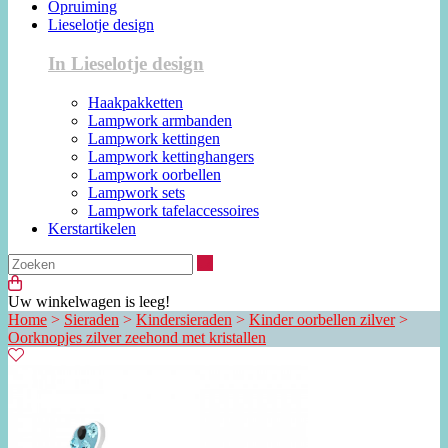
Opruiming
Lieselotje design
In Lieselotje design
Haakpakketten
Lampwork armbanden
Lampwork kettingen
Lampwork kettinghangers
Lampwork oorbellen
Lampwork sets
Lampwork tafelaccessoires
Kerstartikelen
Zoeken
Uw winkelwagen is leeg!
Home
>
Sieraden
>
Kindersieraden
>
Kinder oorbellen zilver
>
Oorknopjes zilver zeehond met kristallen