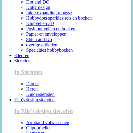
Dot and DO
Dotty design
Inkt / expanding mousse
Hobbydots sparkles sets en boeken
Knipvellen 3D
Push out vellen en boeken
Papier en enveloppen
Stitch and Do
overige artikelen
Specialties hobbyboeken
Kleuren
Sieraden
In Sieraden
Dames
Heren
Kindersieraden
Ello's design sieraden
In Ello's design sieraden
Armband volwassenen
Clipoorbellen