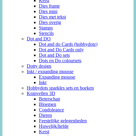
Kerst
Dies frame
Dies mini
Dies met tekst
Dies overig
Stamps
Stencils
Dot and DO
Dot and do Cards (hobbydotz)
Dot and Do Cards only
Dot and Do sets
Dots en Do coloursets
Dotty design
Inkt / expanding mousse
Expanding mousse
Inkt
Hobbydots sparkles sets en boeken
Knipvellen 3D
Beterschap
Bloemen
Condoleance
Dieren
Feestelijke gelegenheden
Huwelijk/liefde
Kerst