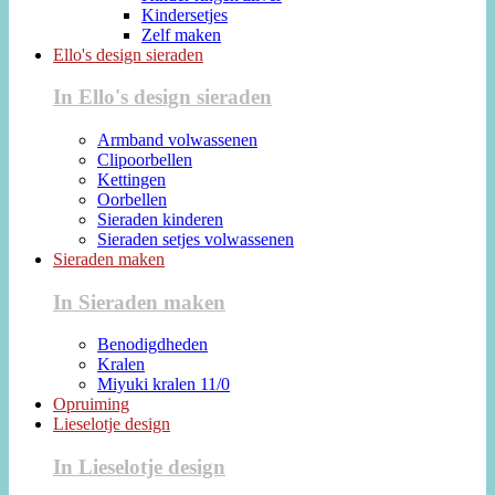
Kindersetjes
Zelf maken
Ello's design sieraden
In Ello's design sieraden
Armband volwassenen
Clipoorbellen
Kettingen
Oorbellen
Sieraden kinderen
Sieraden setjes volwassenen
Sieraden maken
In Sieraden maken
Benodigdheden
Kralen
Miyuki kralen 11/0
Opruiming
Lieselotje design
In Lieselotje design