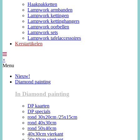
Haakpakketten
Lampwork armbanden
Lampwork kettingen
Lampwork kettinghangers
Lampwork oorbellen
Lampwork sets
Lampwork tafelaccessoires
Kerstartikelen
×
Menu
Nieuw!
Diamond painting
In Diamond painting
DP kaarten
DP specials
rond 30x20cm /25x15cm
rond 40x30cm
rond 50x40cm
40x30cm vierkant
50x40cm vierkant