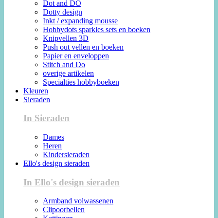
Dot and DO
Dotty design
Inkt / expanding mousse
Hobbydots sparkles sets en boeken
Knipvellen 3D
Push out vellen en boeken
Papier en enveloppen
Stitch and Do
overige artikelen
Specialties hobbyboeken
Kleuren
Sieraden
In Sieraden
Dames
Heren
Kindersieraden
Ello's design sieraden
In Ello's design sieraden
Armband volwassenen
Clipoorbellen