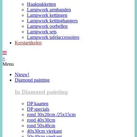
Haakpakketten
Lampwork armbanden
Lampwork kettingen
Lampwork kettinghangers
Lampwork oorbellen
Lampwork sets
Lampwork tafelaccessoires
Kerstartikelen
×
Menu
Nieuw!
Diamond painting
In Diamond painting
DP kaarten
DP specials
rond 30x20cm /25x15cm
rond 40x30cm
rond 50x40cm
40x30cm vierkant
50x40cm vierkant