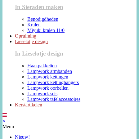
In Sieraden maken
Benodigdheden
Kralen
Miyuki kralen 11/0
Opruiming
Lieselotje design
In Lieselotje design
Haakpakketten
Lampwork armbanden
Lampwork kettingen
Lampwork kettinghangers
Lampwork oorbellen
Lampwork sets
Lampwork tafelaccessoires
Kerstartikelen
×
Menu
Nieuw!