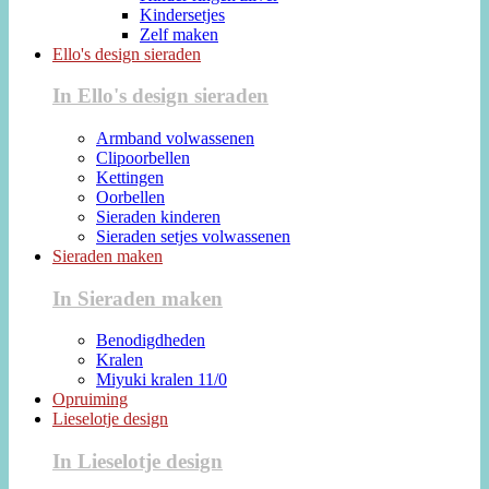
Kindersetjes
Zelf maken
Ello's design sieraden
In Ello's design sieraden
Armband volwassenen
Clipoorbellen
Kettingen
Oorbellen
Sieraden kinderen
Sieraden setjes volwassenen
Sieraden maken
In Sieraden maken
Benodigdheden
Kralen
Miyuki kralen 11/0
Opruiming
Lieselotje design
In Lieselotje design