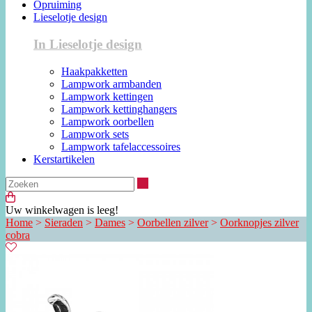
Opruiming
Lieselotje design
In Lieselotje design
Haakpakketten
Lampwork armbanden
Lampwork kettingen
Lampwork kettinghangers
Lampwork oorbellen
Lampwork sets
Lampwork tafelaccessoires
Kerstartikelen
Zoeken
Uw winkelwagen is leeg!
Home
>
Sieraden
>
Dames
>
Oorbellen zilver
>
Oorknopjes zilver
cobra