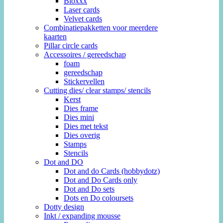
Bloxxx
Laser cards
Velvet cards
Combinatiepakketten voor meerdere
kaarten
Pillar circle cards
Accessoires / gereedschap
foam
gereedschap
Stickervellen
Cutting dies/ clear stamps/ stencils
Kerst
Dies frame
Dies mini
Dies met tekst
Dies overig
Stamps
Stencils
Dot and DO
Dot and do Cards (hobbydotz)
Dot and Do Cards only
Dot and Do sets
Dots en Do coloursets
Dotty design
Inkt / expanding mousse