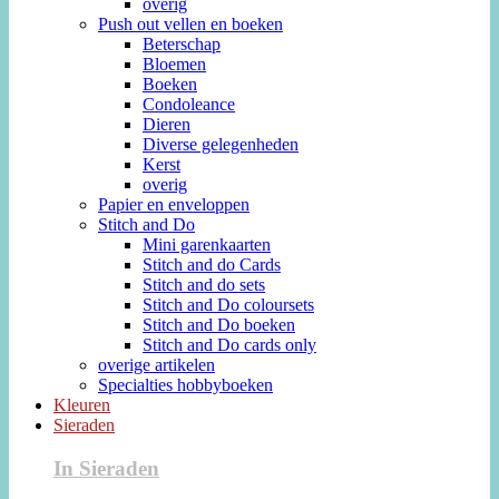
overig
Push out vellen en boeken
Beterschap
Bloemen
Boeken
Condoleance
Dieren
Diverse gelegenheden
Kerst
overig
Papier en enveloppen
Stitch and Do
Mini garenkaarten
Stitch and do Cards
Stitch and do sets
Stitch and Do coloursets
Stitch and Do boeken
Stitch and Do cards only
overige artikelen
Specialties hobbyboeken
Kleuren
Sieraden
In Sieraden