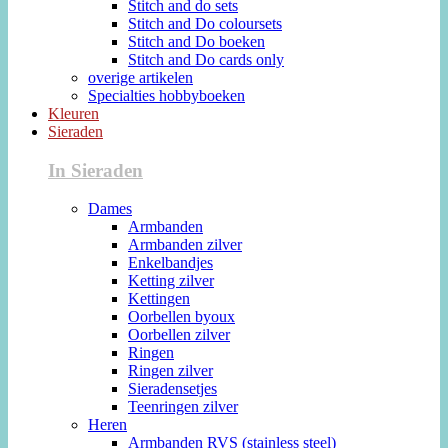
Stitch and do sets
Stitch and Do coloursets
Stitch and Do boeken
Stitch and Do cards only
overige artikelen
Specialties hobbyboeken
Kleuren
Sieraden
In Sieraden
Dames
Armbanden
Armbanden zilver
Enkelbandjes
Ketting zilver
Kettingen
Oorbellen byoux
Oorbellen zilver
Ringen
Ringen zilver
Sieradensetjes
Teenringen zilver
Heren
Armbanden RVS (stainless steel)