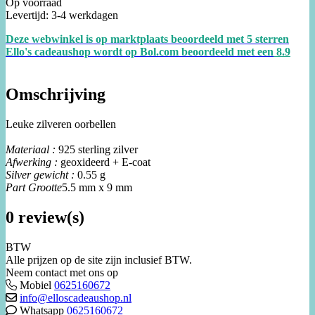
Op voorraad
Levertijd: 3-4 werkdagen
Deze webwinkel is op marktplaats beoordeeld met 5 sterren
Ello's cadeaushop wordt op Bol.com beoordeeld met een
8.
9
Omschrijving
Leuke zilveren oorbellen
Materiaal :
925 sterling zilver
Afwerking :
geoxideerd + E-coat
Silver gewicht :
0.55 g
Part Grootte
5.5 mm x 9 mm
0 review(s)
BTW
Alle prijzen op de site zijn inclusief BTW.
Neem contact met ons op
Mobiel
0625160672
info@elloscadeaushop.nl
Whatsapp
0625160672