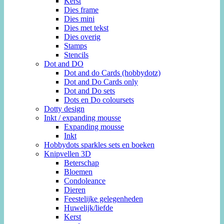
Kerst
Dies frame
Dies mini
Dies met tekst
Dies overig
Stamps
Stencils
Dot and DO
Dot and do Cards (hobbydotz)
Dot and Do Cards only
Dot and Do sets
Dots en Do coloursets
Dotty design
Inkt / expanding mousse
Expanding mousse
Inkt
Hobbydots sparkles sets en boeken
Knipvellen 3D
Beterschap
Bloemen
Condoleance
Dieren
Feestelijke gelegenheden
Huwelijk/liefde
Kerst