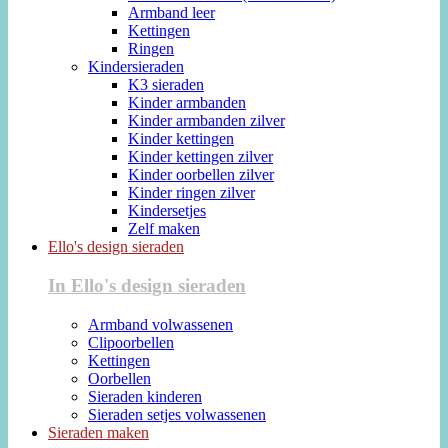
Armband leer
Kettingen
Ringen
Kindersieraden
K3 sieraden
Kinder armbanden
Kinder armbanden zilver
Kinder kettingen
Kinder kettingen zilver
Kinder oorbellen zilver
Kinder ringen zilver
Kindersetjes
Zelf maken
Ello's design sieraden
In Ello's design sieraden
Armband volwassenen
Clipoorbellen
Kettingen
Oorbellen
Sieraden kinderen
Sieraden setjes volwassenen
Sieraden maken