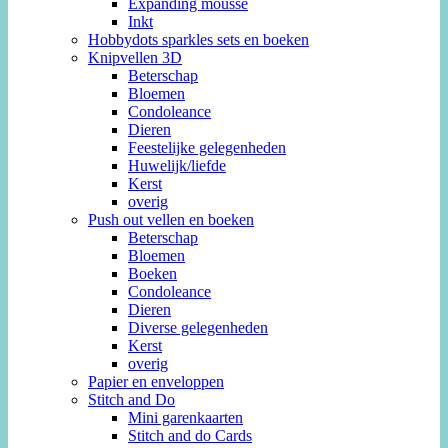
Expanding mousse
Inkt
Hobbydots sparkles sets en boeken
Knipvellen 3D
Beterschap
Bloemen
Condoleance
Dieren
Feestelijke gelegenheden
Huwelijk/liefde
Kerst
overig
Push out vellen en boeken
Beterschap
Bloemen
Boeken
Condoleance
Dieren
Diverse gelegenheden
Kerst
overig
Papier en enveloppen
Stitch and Do
Mini garenkaarten
Stitch and do Cards