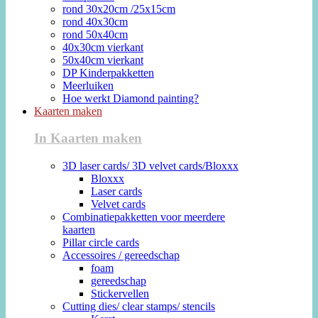
rond 30x20cm /25x15cm
rond 40x30cm
rond 50x40cm
40x30cm vierkant
50x40cm vierkant
DP Kinderpakketten
Meerluiken
Hoe werkt Diamond painting?
Kaarten maken
In Kaarten maken
3D laser cards/ 3D velvet cards/Bloxxx
Bloxxx
Laser cards
Velvet cards
Combinatiepakketten voor meerdere
kaarten
Pillar circle cards
Accessoires / gereedschap
foam
gereedschap
Stickervellen
Cutting dies/ clear stamps/ stencils