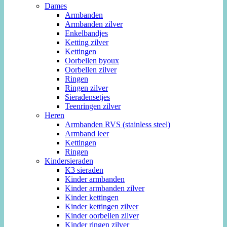
Dames
Armbanden
Armbanden zilver
Enkelbandjes
Ketting zilver
Kettingen
Oorbellen byoux
Oorbellen zilver
Ringen
Ringen zilver
Sieradensetjes
Teenringen zilver
Heren
Armbanden RVS (stainless steel)
Armband leer
Kettingen
Ringen
Kindersieraden
K3 sieraden
Kinder armbanden
Kinder armbanden zilver
Kinder kettingen
Kinder kettingen zilver
Kinder oorbellen zilver
Kinder ringen zilver