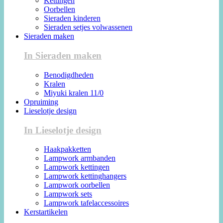
Kettingen
Oorbellen
Sieraden kinderen
Sieraden setjes volwassenen
Sieraden maken
In Sieraden maken
Benodigdheden
Kralen
Miyuki kralen 11/0
Opruiming
Lieselotje design
In Lieselotje design
Haakpakketten
Lampwork armbanden
Lampwork kettingen
Lampwork kettinghangers
Lampwork oorbellen
Lampwork sets
Lampwork tafelaccessoires
Kerstartikelen