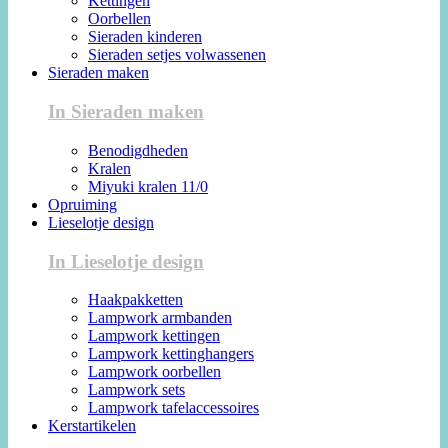
Kettingen
Oorbellen
Sieraden kinderen
Sieraden setjes volwassenen
Sieraden maken
In Sieraden maken
Benodigdheden
Kralen
Miyuki kralen 11/0
Opruiming
Lieselotje design
In Lieselotje design
Haakpakketten
Lampwork armbanden
Lampwork kettingen
Lampwork kettinghangers
Lampwork oorbellen
Lampwork sets
Lampwork tafelaccessoires
Kerstartikelen