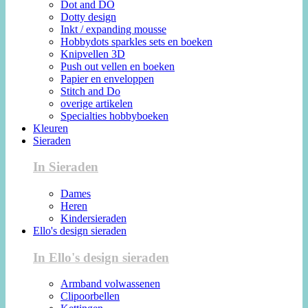
Dot and DO
Dotty design
Inkt / expanding mousse
Hobbydots sparkles sets en boeken
Knipvellen 3D
Push out vellen en boeken
Papier en enveloppen
Stitch and Do
overige artikelen
Specialties hobbyboeken
Kleuren
Sieraden
In Sieraden
Dames
Heren
Kindersieraden
Ello's design sieraden
In Ello's design sieraden
Armband volwassenen
Clipoorbellen