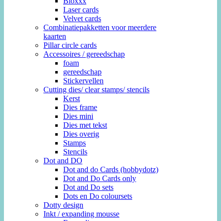
Bloxxx
Laser cards
Velvet cards
Combinatiepakketten voor meerdere
kaarten
Pillar circle cards
Accessoires / gereedschap
foam
gereedschap
Stickervellen
Cutting dies/ clear stamps/ stencils
Kerst
Dies frame
Dies mini
Dies met tekst
Dies overig
Stamps
Stencils
Dot and DO
Dot and do Cards (hobbydotz)
Dot and Do Cards only
Dot and Do sets
Dots en Do coloursets
Dotty design
Inkt / expanding mousse