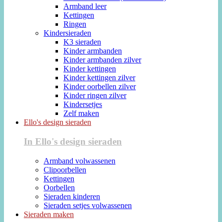
Armband leer
Kettingen
Ringen
Kindersieraden
K3 sieraden
Kinder armbanden
Kinder armbanden zilver
Kinder kettingen
Kinder kettingen zilver
Kinder oorbellen zilver
Kinder ringen zilver
Kindersetjes
Zelf maken
Ello's design sieraden
In Ello's design sieraden
Armband volwassenen
Clipoorbellen
Kettingen
Oorbellen
Sieraden kinderen
Sieraden setjes volwassenen
Sieraden maken