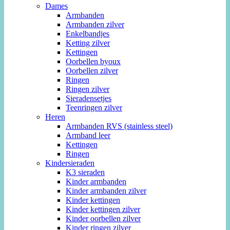
Dames
Armbanden
Armbanden zilver
Enkelbandjes
Ketting zilver
Kettingen
Oorbellen byoux
Oorbellen zilver
Ringen
Ringen zilver
Sieradensetjes
Teenringen zilver
Heren
Armbanden RVS (stainless steel)
Armband leer
Kettingen
Ringen
Kindersieraden
K3 sieraden
Kinder armbanden
Kinder armbanden zilver
Kinder kettingen
Kinder kettingen zilver
Kinder oorbellen zilver
Kinder ringen zilver