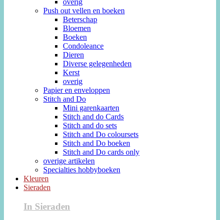
overig
Push out vellen en boeken
Beterschap
Bloemen
Boeken
Condoleance
Dieren
Diverse gelegenheden
Kerst
overig
Papier en enveloppen
Stitch and Do
Mini garenkaarten
Stitch and do Cards
Stitch and do sets
Stitch and Do coloursets
Stitch and Do boeken
Stitch and Do cards only
overige artikelen
Specialties hobbyboeken
Kleuren
Sieraden
In Sieraden