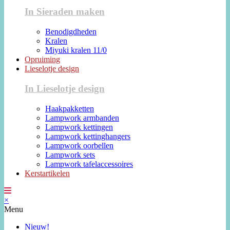
In Sieraden maken
Benodigdheden
Kralen
Miyuki kralen 11/0
Opruiming
Lieselotje design
In Lieselotje design
Haakpakketten
Lampwork armbanden
Lampwork kettingen
Lampwork kettinghangers
Lampwork oorbellen
Lampwork sets
Lampwork tafelaccessoires
Kerstartikelen
×
Menu
Nieuw!