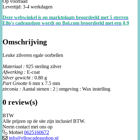
Op voorraad
Levertijd: 3-4 werkdagen
Deze webwinkel is op marktplaats beoordeeld met 5 sterren
Ello's cadeaushop wordt op Bol.com beoordeeld met een
8.
9
Omschrijving
Leuke zilveren egale oorbellen
Materiaal :
925 sterling zilver
Afwerking :
E-coat
Silver gewicht :
0.80 g
Part Grootte
6 mm x 7.5 mm
zirconia :
Aantal stenen : 2 | omgeving : Wax instelling
0 review(s)
BTW
Alle prijzen op de site zijn inclusief BTW.
Neem contact met ons op
Mobiel
0625160672
info@elloscadeaushop.nl