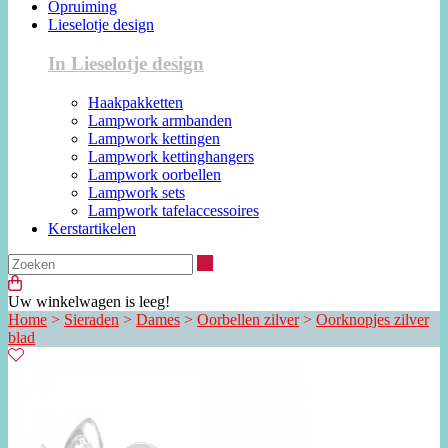
Opruiming
Lieselotje design
In Lieselotje design
Haakpakketten
Lampwork armbanden
Lampwork kettingen
Lampwork kettinghangers
Lampwork oorbellen
Lampwork sets
Lampwork tafelaccessoires
Kerstartikelen
Zoeken
Uw winkelwagen is leeg!
Home
>
Sieraden
>
Dames
>
Oorbellen zilver
>
Oorknopjes zilver
blad