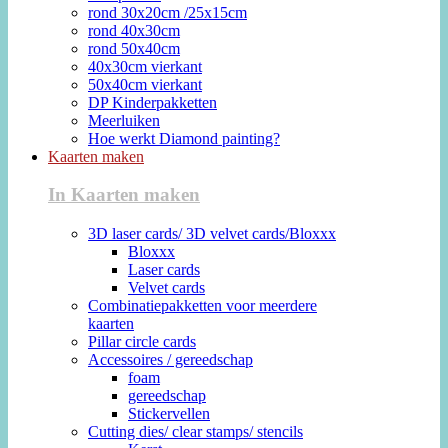
rond 30x20cm /25x15cm
rond 40x30cm
rond 50x40cm
40x30cm vierkant
50x40cm vierkant
DP Kinderpakketten
Meerluiken
Hoe werkt Diamond painting?
Kaarten maken
In Kaarten maken
3D laser cards/ 3D velvet cards/Bloxxx
Bloxxx
Laser cards
Velvet cards
Combinatiepakketten voor meerdere
kaarten
Pillar circle cards
Accessoires / gereedschap
foam
gereedschap
Stickervellen
Cutting dies/ clear stamps/ stencils