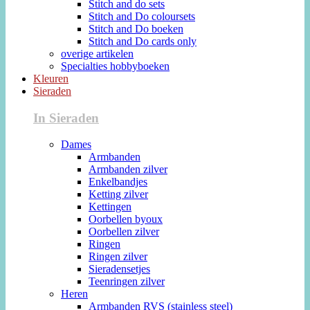
Stitch and do sets
Stitch and Do coloursets
Stitch and Do boeken
Stitch and Do cards only
overige artikelen
Specialties hobbyboeken
Kleuren
Sieraden
In Sieraden
Dames
Armbanden
Armbanden zilver
Enkelbandjes
Ketting zilver
Kettingen
Oorbellen byoux
Oorbellen zilver
Ringen
Ringen zilver
Sieradensetjes
Teenringen zilver
Heren
Armbanden RVS (stainless steel)