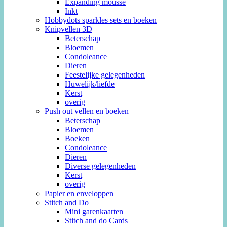
Expanding mousse
Inkt
Hobbydots sparkles sets en boeken
Knipvellen 3D
Beterschap
Bloemen
Condoleance
Dieren
Feestelijke gelegenheden
Huwelijk/liefde
Kerst
overig
Push out vellen en boeken
Beterschap
Bloemen
Boeken
Condoleance
Dieren
Diverse gelegenheden
Kerst
overig
Papier en enveloppen
Stitch and Do
Mini garenkaarten
Stitch and do Cards