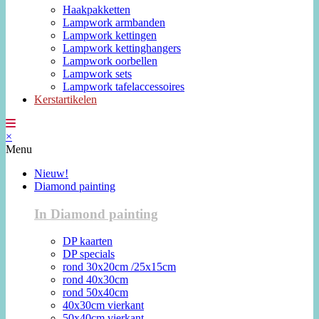
Haakpakketten
Lampwork armbanden
Lampwork kettingen
Lampwork kettinghangers
Lampwork oorbellen
Lampwork sets
Lampwork tafelaccessoires
Kerstartikelen
×
Menu
Nieuw!
Diamond painting
In Diamond painting
DP kaarten
DP specials
rond 30x20cm /25x15cm
rond 40x30cm
rond 50x40cm
40x30cm vierkant
50x40cm vierkant