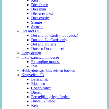
Kerst
Dies frame
Dies mini
Dies met tekst
Dies overig
Stamps
Stencils
Dot and DO
Dot and do Cards (hobbydotz)
Dot and Do Cards only
Dot and Do sets
Dots en Do coloursets
Dotty design
Inkt / expanding mousse
Expanding mousse
Inkt
Hobbydots sparkles sets en boeken
Knipvellen 3D
Beterschap
Bloemen
Condoleance
Dieren
Feestelijke gelegenheden
Huwelijk/liefde
Kerst