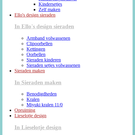
Kindersetjes
Zelf maken
Ello's design sieraden
In Ello's design sieraden
Armband volwassenen
Clipoorbellen
Kettingen
Oorbellen
Sieraden kinderen
Sieraden setjes volwassenen
Sieraden maken
In Sieraden maken
Benodigdheden
Kralen
Miyuki kralen 11/0
Opruiming
Lieselotje design
In Lieselotje design