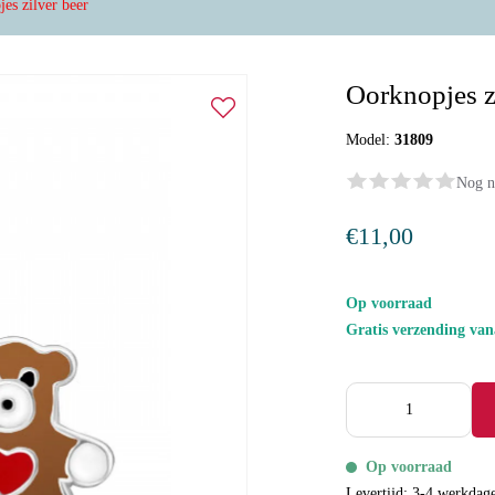
es zilver beer
Oorknopjes z
Model:
31809
Nog n
€11,00
Op voorraad
Gratis verzending va
Op voorraad
Levertijd: 3-4 werkdag