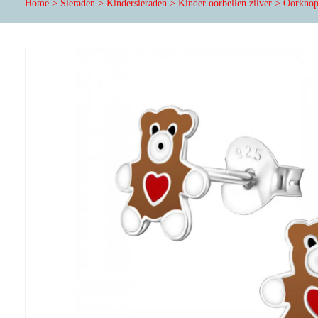
Home
>
Sieraden
>
Kindersieraden
>
Kinder oorbellen zilver
>
Oorknopj