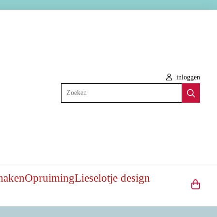
inloggen
Zoeken
maken
Opruiming
Lieselotje design