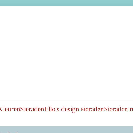
Kleuren
Sieraden
Ello's design sieraden
Sieraden 