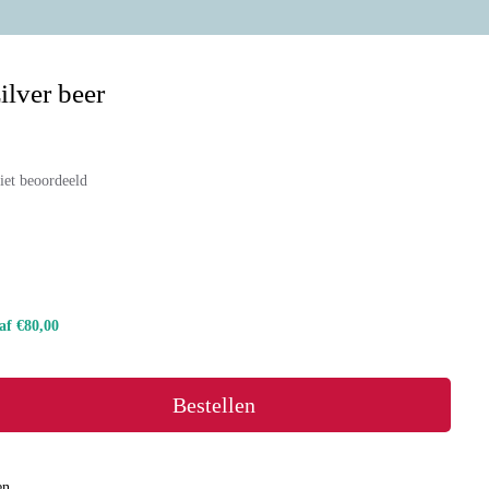
ilver beer
iet beoordeeld
naf €80,00
Bestellen
en