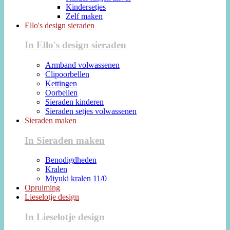
Kindersetjes
Zelf maken
Ello's design sieraden
In Ello's design sieraden
Armband volwassenen
Clipoorbellen
Kettingen
Oorbellen
Sieraden kinderen
Sieraden setjes volwassenen
Sieraden maken
In Sieraden maken
Benodigdheden
Kralen
Miyuki kralen 11/0
Opruiming
Lieselotje design
In Lieselotje design