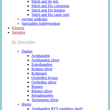
Stitch and do sets
Stitch and Do coloursets
Stitch and Do boeken
Stitch and Do cards only
overige artikelen
Specialties hobbyboeken
Kleuren
Sieraden
In Sieraden
Dames
Armbanden
Armbanden zilver
Enkelbandjes
Ketting zilver
Kettingen
Oorbellen byoux
Oorbellen zilver
Ringen
Ringen zilver
Sieradensetjes
Teenringen zilver
Heren
Armbanden RVS (stainless steel)