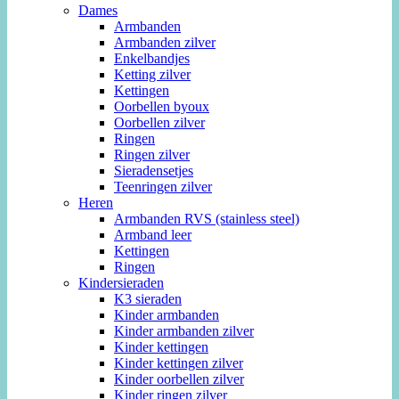
Dames
Armbanden
Armbanden zilver
Enkelbandjes
Ketting zilver
Kettingen
Oorbellen byoux
Oorbellen zilver
Ringen
Ringen zilver
Sieradensetjes
Teenringen zilver
Heren
Armbanden RVS (stainless steel)
Armband leer
Kettingen
Ringen
Kindersieraden
K3 sieraden
Kinder armbanden
Kinder armbanden zilver
Kinder kettingen
Kinder kettingen zilver
Kinder oorbellen zilver
Kinder ringen zilver