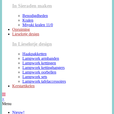
In Sieraden maken
Benodigdheden
Kralen
Miyuki kralen 11/0
Opruiming
Lieselotje design
In Lieselotje design
Haakpakketten
Lampwork armbanden
Lampwork kettingen
Lampwork kettinghangers
Lampwork oorbellen
Lampwork sets
Lampwork tafelaccessoires
Kerstartikelen
×
Menu
Nieuw!