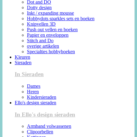
Dot and DO
Dotty design
Inkt / expanding mousse
Hobbydots sparkles sets en boeken
Knipvellen 3D
Push out vellen en boeken
Papier en enveloppen
Stitch and Do
overige artikelen
Specialties hobbyboeken
Kleuren
Sieraden
In Sieraden
Dames
Heren
Kindersieraden
Ello's design sieraden
In Ello's design sieraden
Armband volwassenen
Clipoorbellen