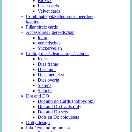
Bloxxx
Laser cards
Velvet cards
Combinatiepakketten voor meerdere
kaarten
Pillar circle cards
Accessoires / gereedschap
foam
gereedschap
Stickervellen
Cutting dies/ clear stamps/ stencils
Kerst
Dies frame
Dies mini
Dies met tekst
Dies overig
Stamps
Stencils
Dot and DO
Dot and do Cards (hobbydotz)
Dot and Do Cards only
Dot and Do sets
Dots en Do coloursets
Dotty design
Inkt / expanding mousse