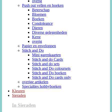
overig
Push out vellen en boeken
Beterschap
Bloemen
Boeken
Condoleance
Dieren
Diverse gelegenheden
Kerst
overig
Papier en enveloppen
Stitch and Do
Mini garenkaarten
Stitch and do Cards
Stitch and do sets
Stitch and Do coloursets
Stitch and Do boeken
Stitch and Do cards only
overige artikelen
Specialties hobbyboeken
Kleuren
Sieraden
In Sieraden