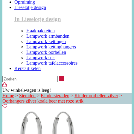
Opruiming
Lieselotje design
In Lieselotje design
Haakpakketten
Lampwork armbanden
Lampwork kettingen
Lampwork kettinghangers
Lampwork oorbellen
Lampwork sets
Lampwork tafelaccessoires
Kerstartikelen
Zoeken
Uw winkelwagen is leeg!
Home
>
Sieraden
>
Kindersieraden
>
Kinder oorbellen zilver
>
Oorhangers zilver koala beer met roze strik