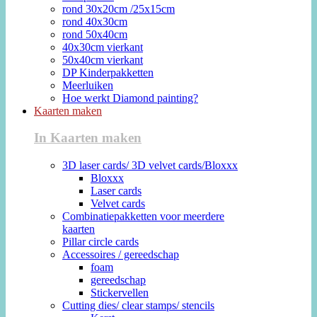
rond 30x20cm /25x15cm
rond 40x30cm
rond 50x40cm
40x30cm vierkant
50x40cm vierkant
DP Kinderpakketten
Meerluiken
Hoe werkt Diamond painting?
Kaarten maken
In Kaarten maken
3D laser cards/ 3D velvet cards/Bloxxx
Bloxxx
Laser cards
Velvet cards
Combinatiepakketten voor meerdere
kaarten
Pillar circle cards
Accessoires / gereedschap
foam
gereedschap
Stickervellen
Cutting dies/ clear stamps/ stencils