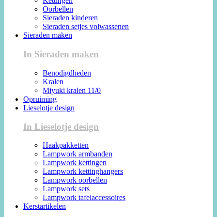
Kettingen
Oorbellen
Sieraden kinderen
Sieraden setjes volwassenen
Sieraden maken
In Sieraden maken
Benodigdheden
Kralen
Miyuki kralen 11/0
Opruiming
Lieselotje design
In Lieselotje design
Haakpakketten
Lampwork armbanden
Lampwork kettingen
Lampwork kettinghangers
Lampwork oorbellen
Lampwork sets
Lampwork tafelaccessoires
Kerstartikelen