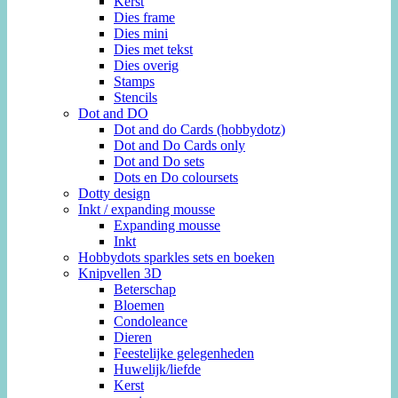
Kerst
Dies frame
Dies mini
Dies met tekst
Dies overig
Stamps
Stencils
Dot and DO
Dot and do Cards (hobbydotz)
Dot and Do Cards only
Dot and Do sets
Dots en Do coloursets
Dotty design
Inkt / expanding mousse
Expanding mousse
Inkt
Hobbydots sparkles sets en boeken
Knipvellen 3D
Beterschap
Bloemen
Condoleance
Dieren
Feestelijke gelegenheden
Huwelijk/liefde
Kerst