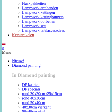
Haakpakketten
Lampwork armbanden
Lampwork kettingen
Lampwork kettinghangers
Lampwork oorbellen
Lampwork sets
Lampwork tafelaccessoires
Kerstartikelen
×
Menu
Nieuw!
Diamond painting
In Diamond painting
DP kaarten
DP specials
rond 30x20cm /25x15cm
rond 40x30cm
rond 50x40cm
40x30cm vierkant
50x40cm vierkant