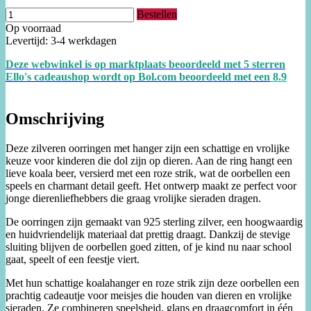
Bestellen
Op voorraad
Levertijd: 3-4 werkdagen
Deze webwinkel is op marktplaats beoordeeld met 5 sterren
Ello's cadeaushop wordt op Bol.com beoordeeld met een
8.
9
Omschrijving
Deze zilveren oorringen met hanger zijn een schattige en vrolijke
keuze voor kinderen die dol zijn op dieren. Aan de ring hangt een
lieve koala beer, versierd met een roze strik, wat de oorbellen een
speels en charmant detail geeft. Het ontwerp maakt ze perfect voor
jonge dierenliefhebbers die graag vrolijke sieraden dragen.
De oorringen zijn gemaakt van 925 sterling zilver, een hoogwaardig
en huidvriendelijk materiaal dat prettig draagt. Dankzij de stevige
sluiting blijven de oorbellen goed zitten, of je kind nu naar school
gaat, speelt of een feestje viert.
Met hun schattige koalahanger en roze strik zijn deze oorbellen een
prachtig cadeautje voor meisjes die houden van dieren en vrolijke
sieraden. Ze combineren speelsheid, glans en draagcomfort in één