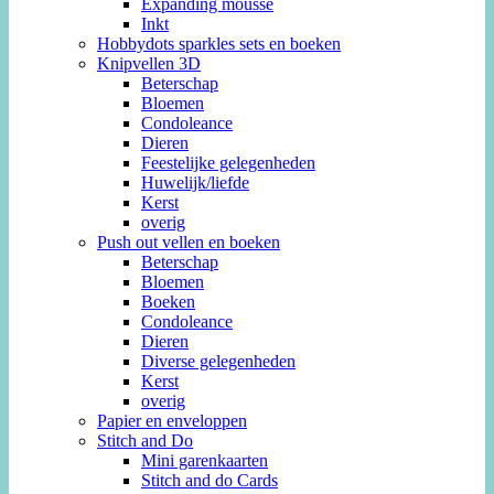
Expanding mousse
Inkt
Hobbydots sparkles sets en boeken
Knipvellen 3D
Beterschap
Bloemen
Condoleance
Dieren
Feestelijke gelegenheden
Huwelijk/liefde
Kerst
overig
Push out vellen en boeken
Beterschap
Bloemen
Boeken
Condoleance
Dieren
Diverse gelegenheden
Kerst
overig
Papier en enveloppen
Stitch and Do
Mini garenkaarten
Stitch and do Cards