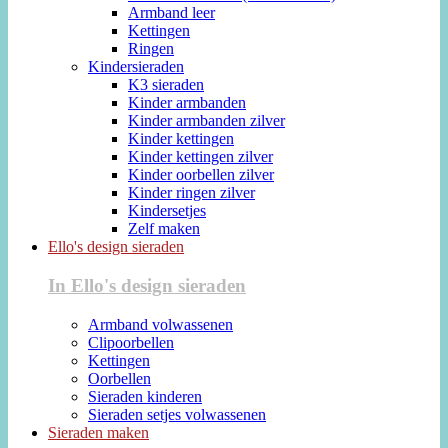
Armband leer
Kettingen
Ringen
Kindersieraden
K3 sieraden
Kinder armbanden
Kinder armbanden zilver
Kinder kettingen
Kinder kettingen zilver
Kinder oorbellen zilver
Kinder ringen zilver
Kindersetjes
Zelf maken
Ello's design sieraden
In Ello's design sieraden
Armband volwassenen
Clipoorbellen
Kettingen
Oorbellen
Sieraden kinderen
Sieraden setjes volwassenen
Sieraden maken