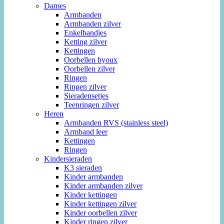
Dames
Armbanden
Armbanden zilver
Enkelbandjes
Ketting zilver
Kettingen
Oorbellen byoux
Oorbellen zilver
Ringen
Ringen zilver
Sieradensetjes
Teenringen zilver
Heren
Armbanden RVS (stainless steel)
Armband leer
Kettingen
Ringen
Kindersieraden
K3 sieraden
Kinder armbanden
Kinder armbanden zilver
Kinder kettingen
Kinder kettingen zilver
Kinder oorbellen zilver
Kinder ringen zilver