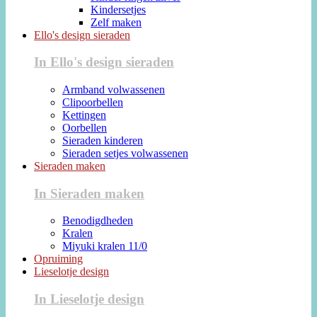
Kindersetjes
Zelf maken
Ello's design sieraden
In Ello's design sieraden
Armband volwassenen
Clipoorbellen
Kettingen
Oorbellen
Sieraden kinderen
Sieraden setjes volwassenen
Sieraden maken
In Sieraden maken
Benodigdheden
Kralen
Miyuki kralen 11/0
Opruiming
Lieselotje design
In Lieselotje design