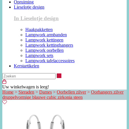
Opruiming
Lieselotje design
In Lieselotje design
Haakpakketten
Lampwork armbanden
Lampwork kettingen
Lampwork kettinghangers
Lampwork oorbellen
Lampwork sets
Lampwork tafelaccessoires
Kerstartikelen
Zoeken
Uw winkelwagen is leeg!
Home
>
Sieraden
>
Dames
>
Oorbellen zilver
>
Oorhangers zilver
druppelvormige blauwe cubic zirkonia steen