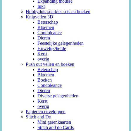
Expanding mousse
Inkt
Hobbydots sparkles sets en boeken
Knipvellen 3D
Beterschap
Bloemen
Condoleance
Dieren
Feestelijke gelegenheden
Huwelijk/liefde
Kerst
overig
Push out vellen en boeken
Beterschap
Bloemen
Boeken
Condoleance
Dieren
Diverse gelegenheden
Kerst
overig
Papier en enveloppen
Stitch and Do
Mini garenkaarten
Stitch and do Cards