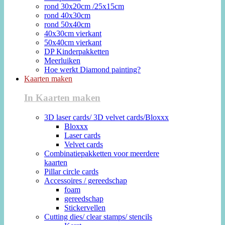
rond 30x20cm /25x15cm
rond 40x30cm
rond 50x40cm
40x30cm vierkant
50x40cm vierkant
DP Kinderpakketten
Meerluiken
Hoe werkt Diamond painting?
Kaarten maken
In Kaarten maken
3D laser cards/ 3D velvet cards/Bloxxx
Bloxxx
Laser cards
Velvet cards
Combinatiepakketten voor meerdere
kaarten
Pillar circle cards
Accessoires / gereedschap
foam
gereedschap
Stickervellen
Cutting dies/ clear stamps/ stencils