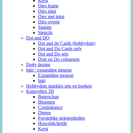
Kerst
Dies frame
Dies mini
Dies met tekst
Dies overig
Stamps
Stencils
Dot and DO
Dot and do Cards (hobbydotz)
Dot and Do Cards only
Dot and Do sets
Dots en Do coloursets
Dotty design
Inkt / expanding mousse
Expanding mousse
Inkt
Hobbydots sparkles sets en boeken
Knipvellen 3D
Beterschap
Bloemen
Condoleance
Dieren
Feestelijke gelegenheden
Huwelijk/liefde
Kerst