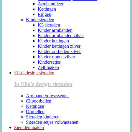
Armband leer
Kettingen
Ringen
Kindersieraden
K3 sieraden
Kinder armbanden
Kinder armbanden zilver
Kinder kettingen
Kinder kettingen zilver
Kinder oorbellen zilver
Kinder ringen zilver
Kindersetjes
Zelf maken
Ello's design sieraden
In Ello's design sieraden
Armband volwassenen
Clipoorbellen
Kettingen
Oorbellen
Sieraden kinderen
Sieraden setjes volwassenen
Sieraden maken