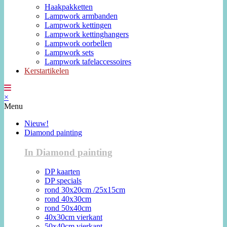
Haakpakketten
Lampwork armbanden
Lampwork kettingen
Lampwork kettinghangers
Lampwork oorbellen
Lampwork sets
Lampwork tafelaccessoires
Kerstartikelen
×
Menu
Nieuw!
Diamond painting
In Diamond painting
DP kaarten
DP specials
rond 30x20cm /25x15cm
rond 40x30cm
rond 50x40cm
40x30cm vierkant
50x40cm vierkant