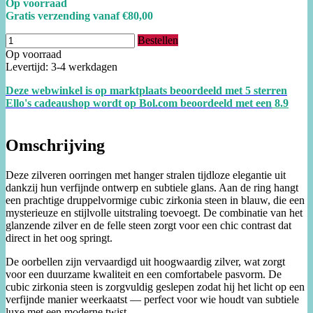
Op voorraad
Gratis verzending vanaf €80,00
Bestellen
Op voorraad
Levertijd: 3-4 werkdagen
Deze webwinkel is op marktplaats beoordeeld met 5 sterren
Ello's cadeaushop wordt op Bol.com beoordeeld met een
8.
9
Omschrijving
Deze zilveren oorringen met hanger stralen tijdloze elegantie uit
dankzij hun verfijnde ontwerp en subtiele glans. Aan de ring hangt
een prachtige druppelvormige cubic zirkonia steen in blauw, die een
mysterieuze en stijlvolle uitstraling toevoegt. De combinatie van het
glanzende zilver en de felle steen zorgt voor een chic contrast dat
direct in het oog springt.
De oorbellen zijn vervaardigd uit hoogwaardig zilver, wat zorgt
voor een duurzame kwaliteit en een comfortabele pasvorm. De
cubic zirkonia steen is zorgvuldig geslepen zodat hij het licht op een
verfijnde manier weerkaatst — perfect voor wie houdt van subtiele
luxe met een moderne twist.