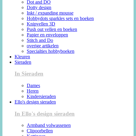
Dot and DO
Dotty design
Inkt / expanding mousse
Hobbydots sparkles sets en boeken
Knipvellen 3D
Push out vellen en boeken
Papier en enveloppen
Stitch and Do
overige artikelen
Specialties hobbyboeken
Kleuren
Sieraden
In Sieraden
Dames
Heren
Kindersieraden
Ello's design sieraden
In Ello's design sieraden
Armband volwassenen
Clipoorbellen