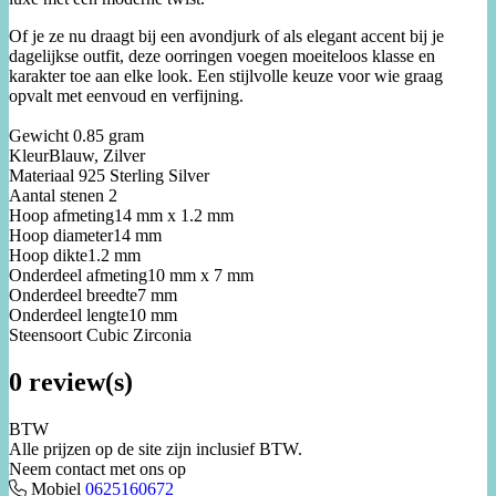
Of je ze nu draagt bij een avondjurk of als elegant accent bij je
dagelijkse outfit, deze oorringen voegen moeiteloos klasse en
karakter toe aan elke look. Een stijlvolle keuze voor wie graag
opvalt met eenvoud en verfijning.
Gewicht 0.85 gram
KleurBlauw, Zilver
Materiaal 925 Sterling Silver
Aantal stenen 2
Hoop afmeting14 mm x 1.2 mm
Hoop diameter14 mm
Hoop dikte1.2 mm
Onderdeel afmeting10 mm x 7 mm
Onderdeel breedte7 mm
Onderdeel lengte10 mm
Steensoort Cubic Zirconia
0 review(s)
BTW
Alle prijzen op de site zijn inclusief BTW.
Neem contact met ons op
Mobiel
0625160672