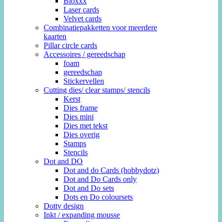
Bloxxx
Laser cards
Velvet cards
Combinatiepakketten voor meerdere
kaarten
Pillar circle cards
Accessoires / gereedschap
foam
gereedschap
Stickervellen
Cutting dies/ clear stamps/ stencils
Kerst
Dies frame
Dies mini
Dies met tekst
Dies overig
Stamps
Stencils
Dot and DO
Dot and do Cards (hobbydotz)
Dot and Do Cards only
Dot and Do sets
Dots en Do coloursets
Dotty design
Inkt / expanding mousse