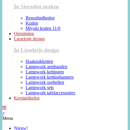
In Sieraden maken
Benodigdheden
Kralen
Miyuki kralen 11/0
Opruiming
Lieselotje design
In Lieselotje design
Haakpakketten
Lampwork armbanden
Lampwork kettingen
Lampwork kettinghangers
Lampwork oorbellen
Lampwork sets
Lampwork tafelaccessoires
Kerstartikelen
×
Menu
Nieuw!