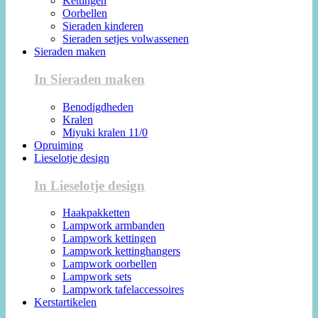
Kettingen
Oorbellen
Sieraden kinderen
Sieraden setjes volwassenen
Sieraden maken
In Sieraden maken
Benodigdheden
Kralen
Miyuki kralen 11/0
Opruiming
Lieselotje design
In Lieselotje design
Haakpakketten
Lampwork armbanden
Lampwork kettingen
Lampwork kettinghangers
Lampwork oorbellen
Lampwork sets
Lampwork tafelaccessoires
Kerstartikelen