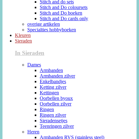
Stitch and do sets
Stitch and Do coloursets
Stitch and Do boeken
Stitch and Do cards only
overige artikelen
Specialties hobbyboeken
Kleuren
Sieraden
In Sieraden
Dames
Armbanden
Armbanden zilver
Enkelbandjes
Ketting zilver
Kettingen
Oorbellen byoux
Oorbellen zilver
Ringen
Ringen zilver
Sieradensetjes
Teenringen zilver
Heren
Armbanden RVS (stainless steel)