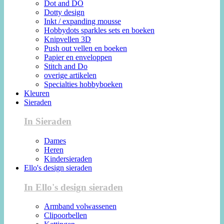
Dot and DO
Dotty design
Inkt / expanding mousse
Hobbydots sparkles sets en boeken
Knipvellen 3D
Push out vellen en boeken
Papier en enveloppen
Stitch and Do
overige artikelen
Specialties hobbyboeken
Kleuren
Sieraden
In Sieraden
Dames
Heren
Kindersieraden
Ello's design sieraden
In Ello's design sieraden
Armband volwassenen
Clipoorbellen