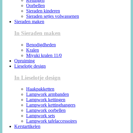
Kettingen
Oorbellen
Sieraden kinderen
Sieraden setjes volwassenen
Sieraden maken
In Sieraden maken
Benodigdheden
Kralen
Miyuki kralen 11/0
Opruiming
Lieselotje design
In Lieselotje design
Haakpakketten
Lampwork armbanden
Lampwork kettingen
Lampwork kettinghangers
Lampwork oorbellen
Lampwork sets
Lampwork tafelaccessoires
Kerstartikelen