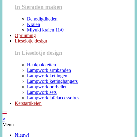
In Sieraden maken
Benodigdheden
Kralen
Miyuki kralen 11/0
Opruiming
Lieselotje design
In Lieselotje design
Haakpakketten
Lampwork armbanden
Lampwork kettingen
Lampwork kettinghangers
Lampwork oorbellen
Lampwork sets
Lampwork tafelaccessoires
Kerstartikelen
×
Menu
Nieuw!