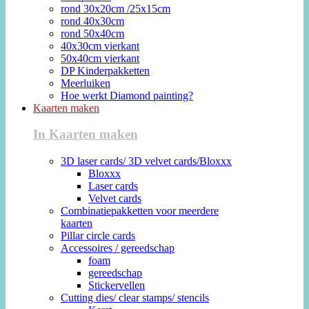
rond 30x20cm /25x15cm
rond 40x30cm
rond 50x40cm
40x30cm vierkant
50x40cm vierkant
DP Kinderpakketten
Meerluiken
Hoe werkt Diamond painting?
Kaarten maken
In Kaarten maken
3D laser cards/ 3D velvet cards/Bloxxx
Bloxxx
Laser cards
Velvet cards
Combinatiepakketten voor meerdere
kaarten
Pillar circle cards
Accessoires / gereedschap
foam
gereedschap
Stickervellen
Cutting dies/ clear stamps/ stencils