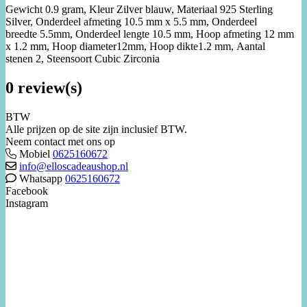
Gewicht 0.9
gram,
Kleur
Zilver blauw,
Materiaal
925 Sterling
Silver,
Onderdeel afmeting 10.5
mm x 5.5 mm,
Onderdeel
breedte
5.5mm,
Onderdeel lengte 10.5
mm,
Hoop afmeting
12 mm
x 1.2 mm,
Hoop diameter
12mm,
Hoop dikte
1.2 mm,
Aantal
stenen
2,
Steensoort
Cubic Zirconia
0 review(s)
BTW
Alle prijzen op de site zijn inclusief BTW.
Neem contact met ons op
Mobiel
0625160672
info@elloscadeaushop.nl
Whatsapp
0625160672
Facebook
Instagram