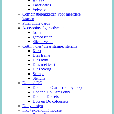
Bloxxx
Laser cards
Velvet cards
Combinatiepakketten voor meerdere
kaarten
Pillar circle cards
Accessoires / gereedschap
foam
gereedschap
Stickervellen
Cutting dies/ clear stamps/ stencils
Kerst
Dies frame
Dies mini
Dies met tekst
Dies overig
Stamps
Stencils
Dot and DO
Dot and do Cards (hobbydotz)
Dot and Do Cards only
Dot and Do sets
Dots en Do coloursets
Dotty design
Inkt / expanding mousse