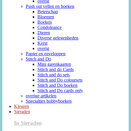
overig
Push out vellen en boeken
Beterschap
Bloemen
Boeken
Condoleance
Dieren
Diverse gelegenheden
Kerst
overig
Papier en enveloppen
Stitch and Do
Mini garenkaarten
Stitch and do Cards
Stitch and do sets
Stitch and Do coloursets
Stitch and Do boeken
Stitch and Do cards only
overige artikelen
Specialties hobbyboeken
Kleuren
Sieraden
In Sieraden