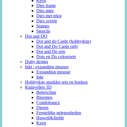
Kerst
Dies frame
Dies mini
Dies met tekst
Dies overig
Stamps
Stencils
Dot and DO
Dot and do Cards (hobbydotz)
Dot and Do Cards only
Dot and Do sets
Dots en Do coloursets
Dotty design
Inkt / expanding mousse
Expanding mousse
Inkt
Hobbydots sparkles sets en boeken
Knipvellen 3D
Beterschap
Bloemen
Condoleance
Dieren
Feestelijke gelegenheden
Huwelijk/liefde
Kerst