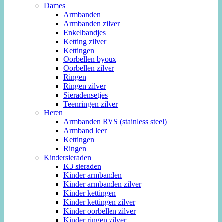
Dames
Armbanden
Armbanden zilver
Enkelbandjes
Ketting zilver
Kettingen
Oorbellen byoux
Oorbellen zilver
Ringen
Ringen zilver
Sieradensetjes
Teenringen zilver
Heren
Armbanden RVS (stainless steel)
Armband leer
Kettingen
Ringen
Kindersieraden
K3 sieraden
Kinder armbanden
Kinder armbanden zilver
Kinder kettingen
Kinder kettingen zilver
Kinder oorbellen zilver
Kinder ringen zilver