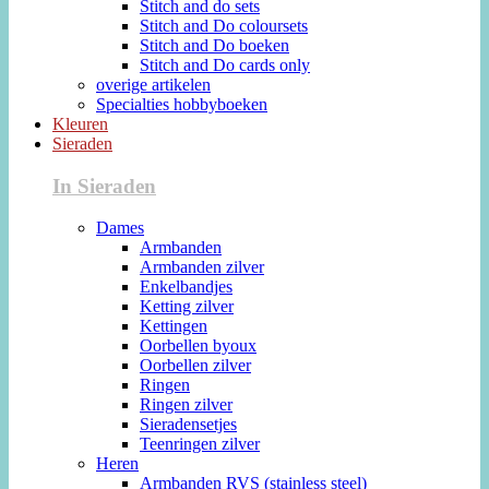
Stitch and do sets
Stitch and Do coloursets
Stitch and Do boeken
Stitch and Do cards only
overige artikelen
Specialties hobbyboeken
Kleuren
Sieraden
In Sieraden
Dames
Armbanden
Armbanden zilver
Enkelbandjes
Ketting zilver
Kettingen
Oorbellen byoux
Oorbellen zilver
Ringen
Ringen zilver
Sieradensetjes
Teenringen zilver
Heren
Armbanden RVS (stainless steel)