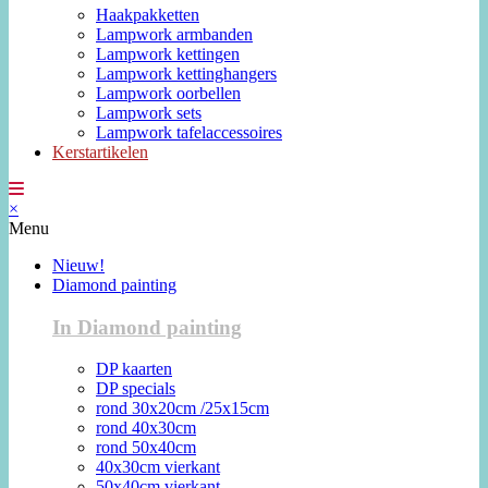
Haakpakketten
Lampwork armbanden
Lampwork kettingen
Lampwork kettinghangers
Lampwork oorbellen
Lampwork sets
Lampwork tafelaccessoires
Kerstartikelen
×
Menu
Nieuw!
Diamond painting
In Diamond painting
DP kaarten
DP specials
rond 30x20cm /25x15cm
rond 40x30cm
rond 50x40cm
40x30cm vierkant
50x40cm vierkant