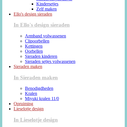
Kindersetjes
Zelf maken
Ello's design sieraden
In Ello's design sieraden
Armband volwassenen
Clipoorbellen
Kettingen
Oorbellen
Sieraden kinderen
Sieraden setjes volwassenen
Sieraden maken
In Sieraden maken
Benodigdheden
Kralen
Miyuki kralen 11/0
Opruiming
Lieselotje design
In Lieselotje design