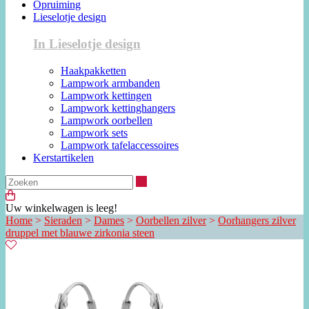
Opruiming
Lieselotje design
In Lieselotje design
Haakpakketten
Lampwork armbanden
Lampwork kettingen
Lampwork kettinghangers
Lampwork oorbellen
Lampwork sets
Lampwork tafelaccessoires
Kerstartikelen
Zoeken
Uw winkelwagen is leeg!
Home
>
Sieraden
>
Dames
>
Oorbellen zilver
>
Oorhangers zilver
druppel met blauwe zirkonia steen