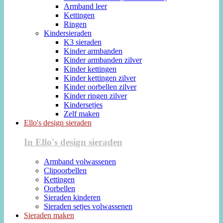
Armband leer
Kettingen
Ringen
Kindersieraden
K3 sieraden
Kinder armbanden
Kinder armbanden zilver
Kinder kettingen
Kinder kettingen zilver
Kinder oorbellen zilver
Kinder ringen zilver
Kindersetjes
Zelf maken
Ello's design sieraden
In Ello's design sieraden
Armband volwassenen
Clipoorbellen
Kettingen
Oorbellen
Sieraden kinderen
Sieraden setjes volwassenen
Sieraden maken