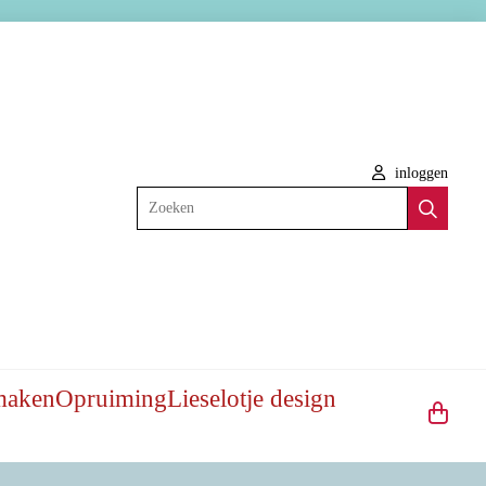
inloggen
Zoeken
maken
Opruiming
Lieselotje design