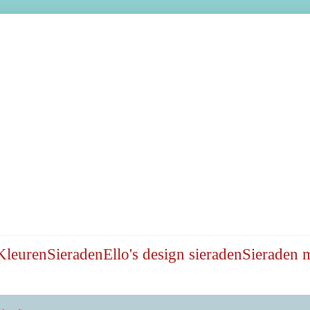
Kleuren
Sieraden
Ello's design sieraden
Sieraden 