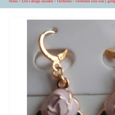
Home
>
Ello's design sieraden
>
Oorbellen
>
Oorbellen roos rose ( gold