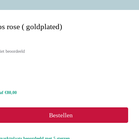
s rose ( goldplated)
iet beoordeeld
naf €80,00
Bestellen
marktplaats beoordeeld met 5 sterren