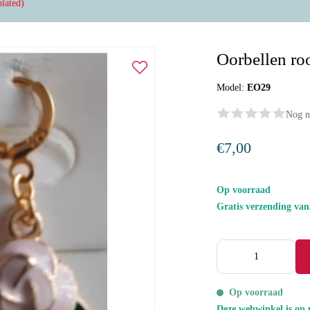
plated)
Oorbellen roo
Model:
EO29
Nog n
€7,00
Op voorraad
Gratis verzending va
Op voorraad
Deze webwinkel is op 