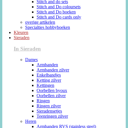
Stitch and do sets
Stitch and Do coloursets
Stitch and Do boeken
Stitch and Do cards only
overige artikelen
Specialties hobbyboeken
Kleuren
Sieraden
In Sieraden
Dames
Armbanden
Armbanden zilver
Enkelbandjes
Ketting zilver
Kettingen
Oorbellen byoux
Oorbellen zilver
Ringen
Ringen zilver
Sieradensetjes
Teenringen zilver
Heren
Armbanden RVS (stainless steel)