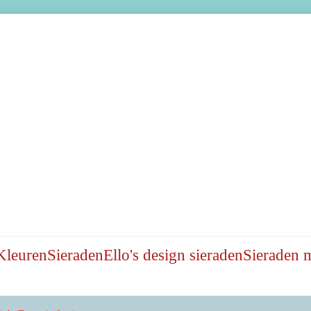
Kleuren
Sieraden
Ello's design sieraden
Sieraden 