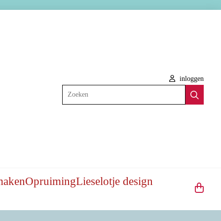
inloggen
Zoeken
maken
Opruiming
Lieselotje design