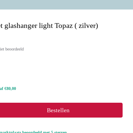
 glashanger light Topaz ( zilver)
iet beoordeeld
naf €80,00
Bestellen
marktplaats beoordeeld met 5 sterren