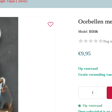
ight Topaz ( zilver)
Oorbellen met
Model:
EO16
Nog n
€9,95
Op voorraad
Gratis verzending va
Op voorraad
Deze webwinkel is op 