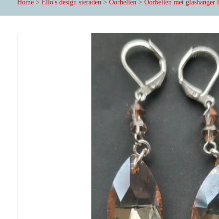
Home
>
Ello's design sieraden
>
Oorbellen
>
Oorbellen met glashanger l