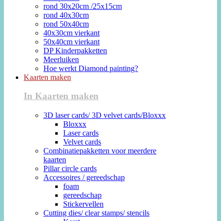
rond 30x20cm /25x15cm
rond 40x30cm
rond 50x40cm
40x30cm vierkant
50x40cm vierkant
DP Kinderpakketten
Meerluiken
Hoe werkt Diamond painting?
Kaarten maken
In Kaarten maken
3D laser cards/ 3D velvet cards/Bloxxx
Bloxxx
Laser cards
Velvet cards
Combinatiepakketten voor meerdere
kaarten
Pillar circle cards
Accessoires / gereedschap
foam
gereedschap
Stickervellen
Cutting dies/ clear stamps/ stencils