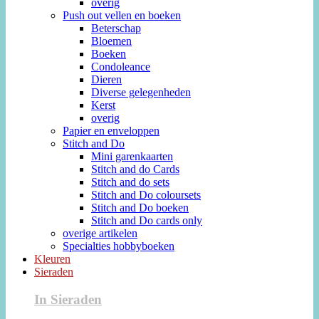
overig
Push out vellen en boeken
Beterschap
Bloemen
Boeken
Condoleance
Dieren
Diverse gelegenheden
Kerst
overig
Papier en enveloppen
Stitch and Do
Mini garenkaarten
Stitch and do Cards
Stitch and do sets
Stitch and Do coloursets
Stitch and Do boeken
Stitch and Do cards only
overige artikelen
Specialties hobbyboeken
Kleuren
Sieraden
In Sieraden