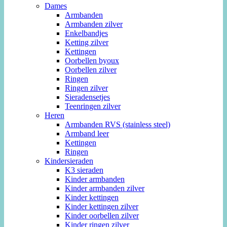
Dames
Armbanden
Armbanden zilver
Enkelbandjes
Ketting zilver
Kettingen
Oorbellen byoux
Oorbellen zilver
Ringen
Ringen zilver
Sieradensetjes
Teenringen zilver
Heren
Armbanden RVS (stainless steel)
Armband leer
Kettingen
Ringen
Kindersieraden
K3 sieraden
Kinder armbanden
Kinder armbanden zilver
Kinder kettingen
Kinder kettingen zilver
Kinder oorbellen zilver
Kinder ringen zilver