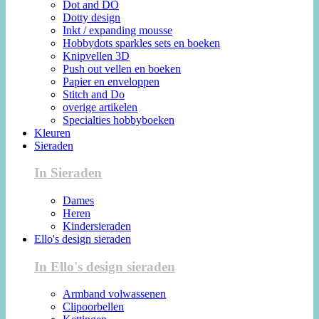
Dot and DO
Dotty design
Inkt / expanding mousse
Hobbydots sparkles sets en boeken
Knipvellen 3D
Push out vellen en boeken
Papier en enveloppen
Stitch and Do
overige artikelen
Specialties hobbyboeken
Kleuren
Sieraden
In Sieraden
Dames
Heren
Kindersieraden
Ello's design sieraden
In Ello's design sieraden
Armband volwassenen
Clipoorbellen