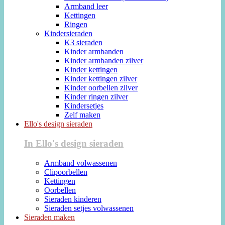
Armband leer
Kettingen
Ringen
Kindersieraden
K3 sieraden
Kinder armbanden
Kinder armbanden zilver
Kinder kettingen
Kinder kettingen zilver
Kinder oorbellen zilver
Kinder ringen zilver
Kindersetjes
Zelf maken
Ello's design sieraden
In Ello's design sieraden
Armband volwassenen
Clipoorbellen
Kettingen
Oorbellen
Sieraden kinderen
Sieraden setjes volwassenen
Sieraden maken