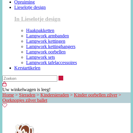
Opruiming
Lieselotje design
In Lieselotje design
Haakpakketten
Lampwork armbanden
Lampwork kettingen
Lampwork kettinghangers
Lampwork oorbellen
Lampwork sets
Lampwork tafelaccessoires
Kerstartikelen
Zoeken
Uw winkelwagen is leeg!
Home
>
Sieraden
>
Kindersieraden
>
Kinder oorbellen zilver
>
Oorknopjes zilver ballet