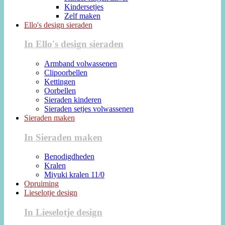
Kindersetjes
Zelf maken
Ello's design sieraden
In Ello's design sieraden
Armband volwassenen
Clipoorbellen
Kettingen
Oorbellen
Sieraden kinderen
Sieraden setjes volwassenen
Sieraden maken
In Sieraden maken
Benodigdheden
Kralen
Miyuki kralen 11/0
Opruiming
Lieselotje design
In Lieselotje design