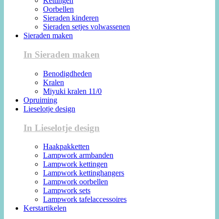
Kettingen
Oorbellen
Sieraden kinderen
Sieraden setjes volwassenen
Sieraden maken
In Sieraden maken
Benodigdheden
Kralen
Miyuki kralen 11/0
Opruiming
Lieselotje design
In Lieselotje design
Haakpakketten
Lampwork armbanden
Lampwork kettingen
Lampwork kettinghangers
Lampwork oorbellen
Lampwork sets
Lampwork tafelaccessoires
Kerstartikelen