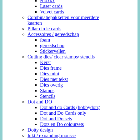
Bloxxx
Laser cards
Velvet cards
Combinatiepakketten voor meerdere
kaarten
Pillar circle cards
Accessoires / gereedschap
foam
gereedschap
Stickervellen
Cutting dies/ clear stamps/ stencils
Kerst
Dies frame
Dies mini
Dies met tekst
Dies overig
Stamps
Stencils
Dot and DO
Dot and do Cards (hobbydotz)
Dot and Do Cards only
Dot and Do sets
Dots en Do coloursets
Dotty design
Inkt / expanding mousse