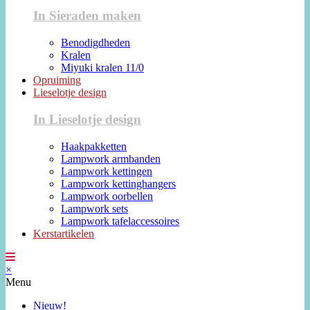
In Sieraden maken
Benodigdheden
Kralen
Miyuki kralen 11/0
Opruiming
Lieselotje design
In Lieselotje design
Haakpakketten
Lampwork armbanden
Lampwork kettingen
Lampwork kettinghangers
Lampwork oorbellen
Lampwork sets
Lampwork tafelaccessoires
Kerstartikelen
×
Menu
Nieuw!