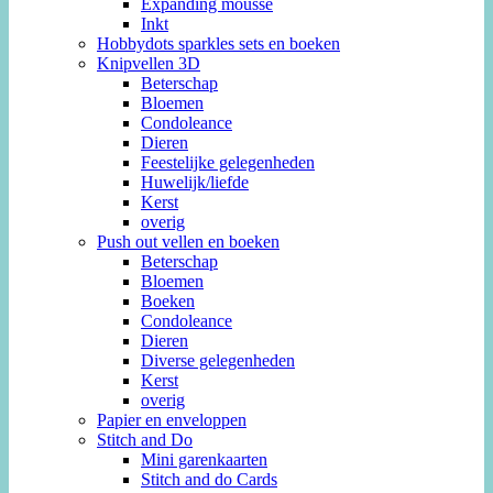
Expanding mousse
Inkt
Hobbydots sparkles sets en boeken
Knipvellen 3D
Beterschap
Bloemen
Condoleance
Dieren
Feestelijke gelegenheden
Huwelijk/liefde
Kerst
overig
Push out vellen en boeken
Beterschap
Bloemen
Boeken
Condoleance
Dieren
Diverse gelegenheden
Kerst
overig
Papier en enveloppen
Stitch and Do
Mini garenkaarten
Stitch and do Cards