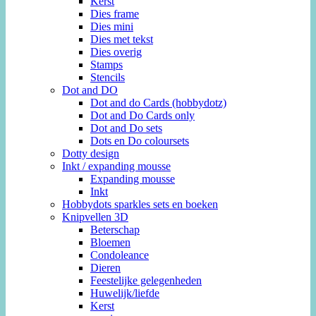
Kerst
Dies frame
Dies mini
Dies met tekst
Dies overig
Stamps
Stencils
Dot and DO
Dot and do Cards (hobbydotz)
Dot and Do Cards only
Dot and Do sets
Dots en Do coloursets
Dotty design
Inkt / expanding mousse
Expanding mousse
Inkt
Hobbydots sparkles sets en boeken
Knipvellen 3D
Beterschap
Bloemen
Condoleance
Dieren
Feestelijke gelegenheden
Huwelijk/liefde
Kerst