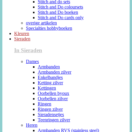
Stitch and do sets
Stitch and Do coloursets
Stitch and Do boeken
Stitch and Do cards only
overige artikelen
Specialties hobbyboeken
Kleuren
Sieraden
In Sieraden
Dames
Armbanden
Armbanden zilver
Enkelbandjes
Ketting zilver
Kettingen
Oorbellen byoux
Oorbellen zilver
Ringen
Ringen zilver
Sieradensetjes
Teenringen zilver
Heren
Armbanden RVS (stainless steel)