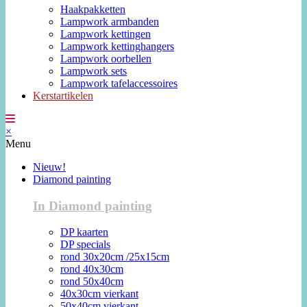
Haakpakketten
Lampwork armbanden
Lampwork kettingen
Lampwork kettinghangers
Lampwork oorbellen
Lampwork sets
Lampwork tafelaccessoires
Kerstartikelen
×
Menu
Nieuw!
Diamond painting
In Diamond painting
DP kaarten
DP specials
rond 30x20cm /25x15cm
rond 40x30cm
rond 50x40cm
40x30cm vierkant
50x40cm vierkant