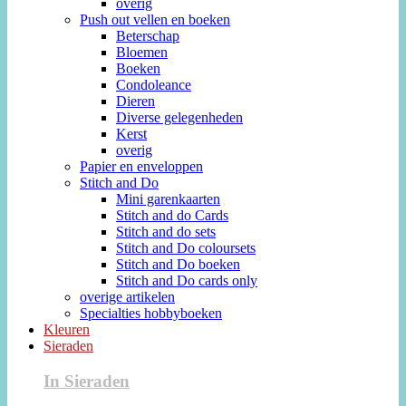
overig
Push out vellen en boeken
Beterschap
Bloemen
Boeken
Condoleance
Dieren
Diverse gelegenheden
Kerst
overig
Papier en enveloppen
Stitch and Do
Mini garenkaarten
Stitch and do Cards
Stitch and do sets
Stitch and Do coloursets
Stitch and Do boeken
Stitch and Do cards only
overige artikelen
Specialties hobbyboeken
Kleuren
Sieraden
In Sieraden