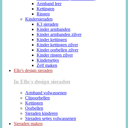
Armband leer
Kettingen
Ringen
Kindersieraden
K3 sieraden
Kinder armbanden
Kinder armbanden zilver
Kinder kettingen
Kinder kettingen zilver
Kinder oorbellen zilver
Kinder ringen zilver
Kindersetjes
Zelf maken
Ello's design sieraden
In Ello's design sieraden
Armband volwassenen
Clipoorbellen
Kettingen
Oorbellen
Sieraden kinderen
Sieraden setjes volwassenen
Sieraden maken