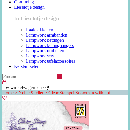
Opruiming
Lieselotje design
In Lieselotje design
Haakpakketten
Lampwork armbanden
Lampwork kettingen
Lampwork kettinghangers
Lampwork oorbellen
Lampwork sets
Lampwork tafelaccessoires
Kerstartikelen
Zoeken
Uw winkelwagen is leeg!
Home
>
Nellie Snellen • Clear Stempel Snowman with hat