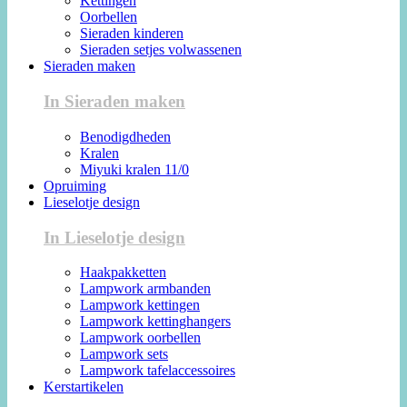
Kettingen
Oorbellen
Sieraden kinderen
Sieraden setjes volwassenen
Sieraden maken
In Sieraden maken
Benodigdheden
Kralen
Miyuki kralen 11/0
Opruiming
Lieselotje design
In Lieselotje design
Haakpakketten
Lampwork armbanden
Lampwork kettingen
Lampwork kettinghangers
Lampwork oorbellen
Lampwork sets
Lampwork tafelaccessoires
Kerstartikelen