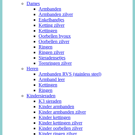
Dames
Armbanden
Armbanden zilver
Enkelbandjes
Ketting zilver
Kettingen
Oorbellen byoux
Oorbellen zilver
Ringen
Ringen zilver
Sieradensetjes
Teenringen zilver
Heren
Armbanden RVS (stainless steel)
Armband leer
Kettingen
Ringen
Kindersieraden
K3 sieraden
Kinder armbanden
Kinder armbanden zilver
Kinder kettingen
Kinder kettingen zilver
Kinder oorbellen zilver
Kinder ringen zilver