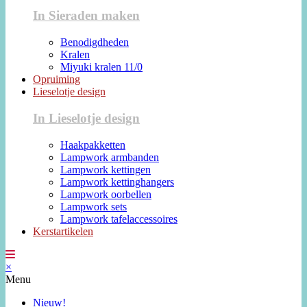
In Sieraden maken
Benodigdheden
Kralen
Miyuki kralen 11/0
Opruiming
Lieselotje design
In Lieselotje design
Haakpakketten
Lampwork armbanden
Lampwork kettingen
Lampwork kettinghangers
Lampwork oorbellen
Lampwork sets
Lampwork tafelaccessoires
Kerstartikelen
×
Menu
Nieuw!