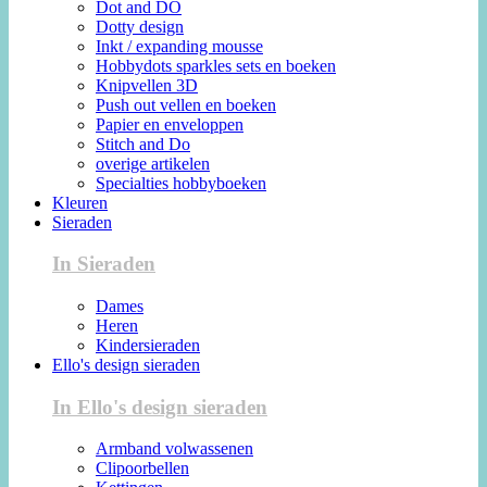
Dot and DO
Dotty design
Inkt / expanding mousse
Hobbydots sparkles sets en boeken
Knipvellen 3D
Push out vellen en boeken
Papier en enveloppen
Stitch and Do
overige artikelen
Specialties hobbyboeken
Kleuren
Sieraden
In Sieraden
Dames
Heren
Kindersieraden
Ello's design sieraden
In Ello's design sieraden
Armband volwassenen
Clipoorbellen