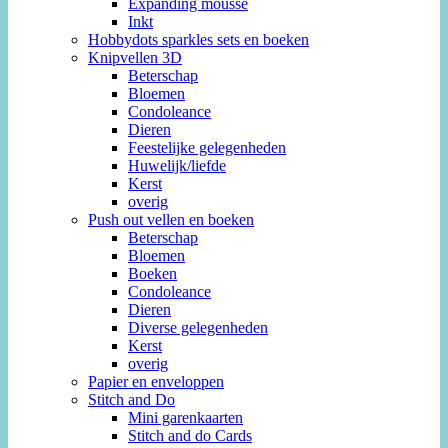
Expanding mousse
Inkt
Hobbydots sparkles sets en boeken
Knipvellen 3D
Beterschap
Bloemen
Condoleance
Dieren
Feestelijke gelegenheden
Huwelijk/liefde
Kerst
overig
Push out vellen en boeken
Beterschap
Bloemen
Boeken
Condoleance
Dieren
Diverse gelegenheden
Kerst
overig
Papier en enveloppen
Stitch and Do
Mini garenkaarten
Stitch and do Cards