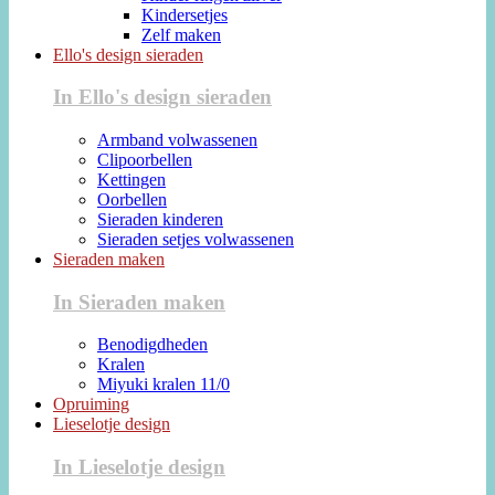
Kindersetjes
Zelf maken
Ello's design sieraden
In Ello's design sieraden
Armband volwassenen
Clipoorbellen
Kettingen
Oorbellen
Sieraden kinderen
Sieraden setjes volwassenen
Sieraden maken
In Sieraden maken
Benodigdheden
Kralen
Miyuki kralen 11/0
Opruiming
Lieselotje design
In Lieselotje design