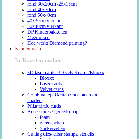
rond 30x20cm /25x15cm
rond 40x30cm
rond 50x40cm
40x30cm vierkant
50x40cm vierkant
DP Kinderpakketten
Meerluiken
Hoe werkt Diamond painting?
Kaarten maken
In Kaarten maken
3D laser cards/ 3D velvet cards/Bloxxx
Bloxxx
Laser cards
Velvet cards
Combinatiepakketten voor meerdere
kaarten
Pillar circle cards
Accessoires / gereedschap
foam
gereedschap
Stickervellen
Cutting dies/ clear stamps/ stencils