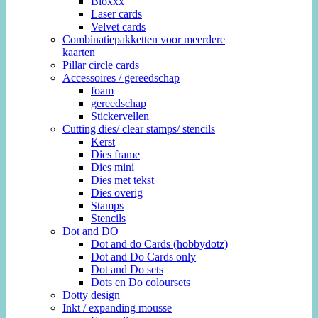
Bloxxx
Laser cards
Velvet cards
Combinatiepakketten voor meerdere
kaarten
Pillar circle cards
Accessoires / gereedschap
foam
gereedschap
Stickervellen
Cutting dies/ clear stamps/ stencils
Kerst
Dies frame
Dies mini
Dies met tekst
Dies overig
Stamps
Stencils
Dot and DO
Dot and do Cards (hobbydotz)
Dot and Do Cards only
Dot and Do sets
Dots en Do coloursets
Dotty design
Inkt / expanding mousse