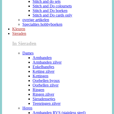
Stitch and do sets
Stitch and Do coloursets
Stitch and Do boeken
Stitch and Do cards only
overige artikelen
Specialties hobbyboeken
Kleuren
Sieraden
In Sieraden
Dames
Armbanden
Armbanden zilver
Enkelbandjes
Ketting zilver
Kettingen
Oorbellen byoux
Oorbellen zilver
Ringen
Ringen zilver
Sieradensetjes
Teenringen zilver
Heren
Armbanden RVS (stainless steel)