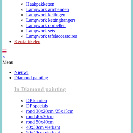
Haakpakketten
Lampwork armbanden
Lampwork kettingen
Lampwork kettinghangers
Lampwork oorbellen
Lampwork sets
Lampwork tafelaccessoires
Kerstartikelen
×
Menu
Nieuw!
Diamond painting
In Diamond painting
DP kaarten
DP specials
rond 30x20cm /25x15cm
rond 40x30cm
rond 50x40cm
40x30cm vierkant
50x40cm vierkant