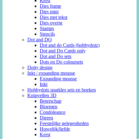
Kerst
Dies frame
Dies mini
Dies met tekst
Dies overig
Stamps
Stencils
Dot and DO
Dot and do Cards (hobbydotz)
Dot and Do Cards only
Dot and Do sets
Dots en Do coloursets
Dotty design
Inkt / expanding mousse
Expanding mousse
Inkt
Hobbydots sparkles sets en boeken
Knipvellen 3D
Beterschap
Bloemen
Condoleance
Dieren
Feestelijke gelegenheden
Huwelijk/liefde
Kerst