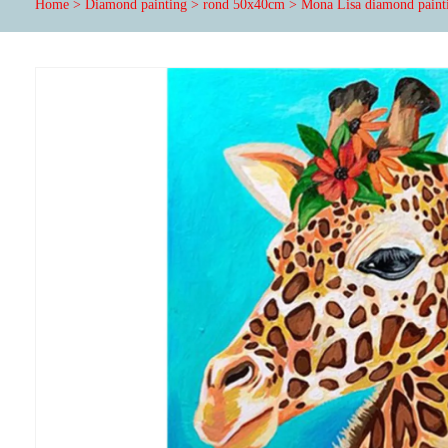
Home
>
Diamond painting
>
rond 50x40cm
>
Mona Lisa diamond paint