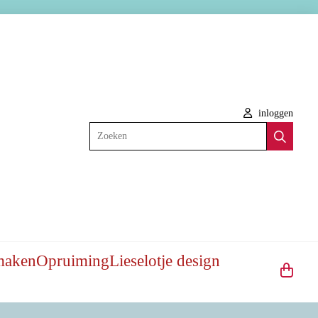
inloggen
Zoeken
maken
Opruiming
Lieselotje design