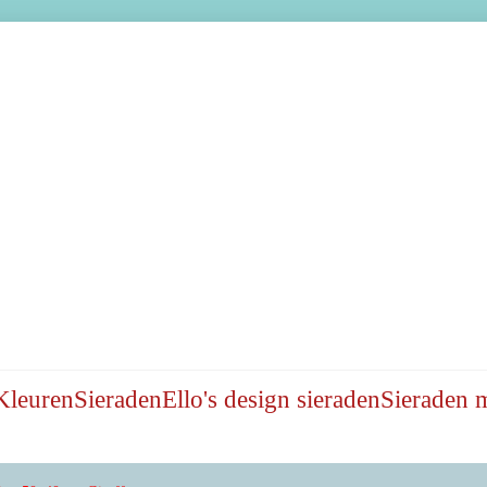
Kleuren
Sieraden
Ello's design sieraden
Sieraden 