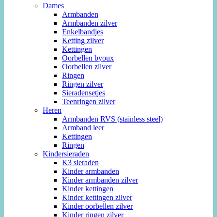
Dames
Armbanden
Armbanden zilver
Enkelbandjes
Ketting zilver
Kettingen
Oorbellen byoux
Oorbellen zilver
Ringen
Ringen zilver
Sieradensetjes
Teenringen zilver
Heren
Armbanden RVS (stainless steel)
Armband leer
Kettingen
Ringen
Kindersieraden
K3 sieraden
Kinder armbanden
Kinder armbanden zilver
Kinder kettingen
Kinder kettingen zilver
Kinder oorbellen zilver
Kinder ringen zilver