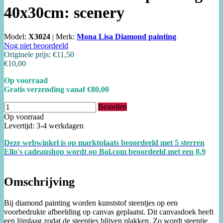
40x30cm: scenery
Model:
X3024
|
Merk:
Mona Lisa Diamond painting
Nog niet beoordeeld
Originele prijs:
€11,50
€10,00
Op voorraad
Gratis verzending vanaf €80,00
Bestellen
Op voorraad
Levertijd: 3-4 werkdagen
Deze webwinkel is op marktplaats beoordeeld met 5 sterren
Ello's cadeaushop wordt op Bol.com beoordeeld met een
8.
9
Omschrijving
Bij diamond painting worden kunststof steentjes op een
voorbedrukte afbeelding op canvas geplaatst. Dit canvasdoek heeft
een lijmlaag zodat de steentjes blijven plakken. Zo wordt steentje