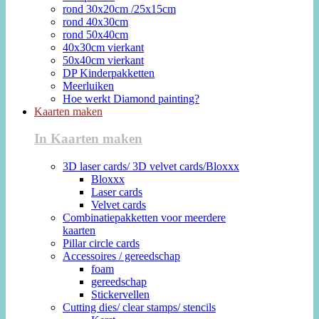
rond 30x20cm /25x15cm
rond 40x30cm
rond 50x40cm
40x30cm vierkant
50x40cm vierkant
DP Kinderpakketten
Meerluiken
Hoe werkt Diamond painting?
Kaarten maken
In Kaarten maken
3D laser cards/ 3D velvet cards/Bloxxx
Bloxxx
Laser cards
Velvet cards
Combinatiepakketten voor meerdere
kaarten
Pillar circle cards
Accessoires / gereedschap
foam
gereedschap
Stickervellen
Cutting dies/ clear stamps/ stencils