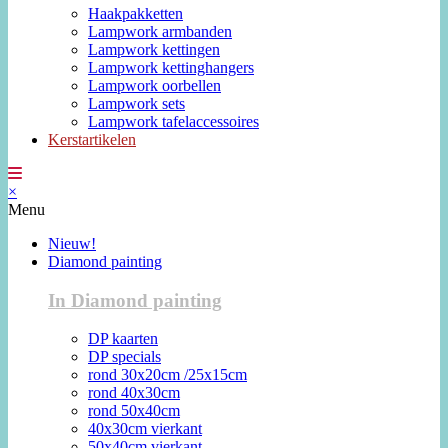
Haakpakketten
Lampwork armbanden
Lampwork kettingen
Lampwork kettinghangers
Lampwork oorbellen
Lampwork sets
Lampwork tafelaccessoires
Kerstartikelen
×
Menu
Nieuw!
Diamond painting
In Diamond painting
DP kaarten
DP specials
rond 30x20cm /25x15cm
rond 40x30cm
rond 50x40cm
40x30cm vierkant
50x40cm vierkant