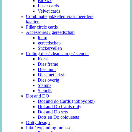
Bloxxx
Laser cards
Velvet cards
Combinatiepakketten voor meerdere
kaarten
Pillar circle cards
Accessoires / gereedschap
foam
gereedschap
Stickervellen
Cutting dies/ clear stamps/ stencils
Kerst
Dies frame
Dies mini
Dies met tekst
Dies overig
Stamps
Stencils
Dot and DO
Dot and do Cards (hobbydotz)
Dot and Do Cards only
Dot and Do sets
Dots en Do coloursets
Dotty design
Inkt / expanding mousse