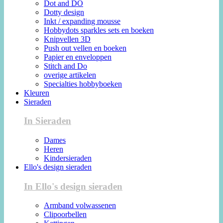
Dot and DO
Dotty design
Inkt / expanding mousse
Hobbydots sparkles sets en boeken
Knipvellen 3D
Push out vellen en boeken
Papier en enveloppen
Stitch and Do
overige artikelen
Specialties hobbyboeken
Kleuren
Sieraden
In Sieraden
Dames
Heren
Kindersieraden
Ello's design sieraden
In Ello's design sieraden
Armband volwassenen
Clipoorbellen