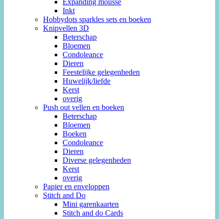
Expanding mousse
Inkt
Hobbydots sparkles sets en boeken
Knipvellen 3D
Beterschap
Bloemen
Condoleance
Dieren
Feestelijke gelegenheden
Huwelijk/liefde
Kerst
overig
Push out vellen en boeken
Beterschap
Bloemen
Boeken
Condoleance
Dieren
Diverse gelegenheden
Kerst
overig
Papier en enveloppen
Stitch and Do
Mini garenkaarten
Stitch and do Cards