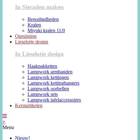
In Sieraden maken
Benodigdheden
Kralen
Miyuki kralen 11/0
Opruiming
Lieselotje design
In Lieselotje design
Haakpakketten
Lampwork armbanden
Lampwork kettingen
Lampwork kettinghangers
Lampwork oorbellen
Lampwork sets
Lampwork tafelaccessoires
Kerstartikelen
×
Menu
Nieuw!