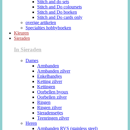
Stitch and do sets
Stitch and Do coloursets
Stitch and Do boeken
Stitch and Do cards only
overige artikelen
Specialties hobbyboeken
Kleuren
Sieraden
In Sieraden
Dames
Armbanden
Armbanden zilver
Enkelbandjes
Ketting zilver
Kettingen
Oorbellen byoux
Oorbellen zilver
Ringen
Ringen zilver
Sieradensetjes
Teenringen zilver
Heren
Armbanden RVS (stainless steel)