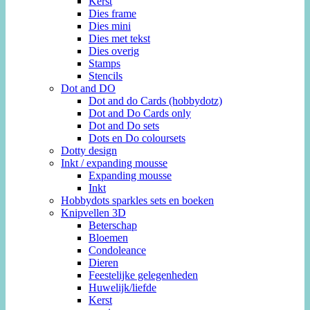
Kerst
Dies frame
Dies mini
Dies met tekst
Dies overig
Stamps
Stencils
Dot and DO
Dot and do Cards (hobbydotz)
Dot and Do Cards only
Dot and Do sets
Dots en Do coloursets
Dotty design
Inkt / expanding mousse
Expanding mousse
Inkt
Hobbydots sparkles sets en boeken
Knipvellen 3D
Beterschap
Bloemen
Condoleance
Dieren
Feestelijke gelegenheden
Huwelijk/liefde
Kerst