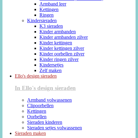
Armband leer
Kettingen
Ringen
Kindersieraden
K3 sieraden
Kinder armbanden
Kinder armbanden zilver
Kinder kettingen
Kinder kettingen zilver
Kinder oorbellen zilver
Kinder ringen zilver
Kindersetjes
Zelf maken
Ello's design sieraden
In Ello's design sieraden
Armband volwassenen
Clipoorbellen
Kettingen
Oorbellen
Sieraden kinderen
Sieraden setjes volwassenen
Sieraden maken