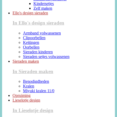
Kindersetjes
Zelf maken
Ello's design sieraden
In Ello's design sieraden
Armband volwassenen
Clipoorbellen
Kettingen
Oorbellen
Sieraden kinderen
Sieraden setjes volwassenen
Sieraden maken
In Sieraden maken
Benodigdheden
Kralen
Miyuki kralen 11/0
Opruiming
Lieselotje design
In Lieselotje design