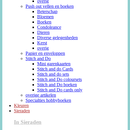
overig
Push out vellen en boeken
Beterschap
Bloemen
Boeken
Condoleance
Dieren
Diverse gelegenheden
Kerst
overig
Papier en enveloppen
Stitch and Do
Mini garenkaarten
Stitch and do Cards
Stitch and do sets
Stitch and Do coloursets
Stitch and Do boeken
Stitch and Do cards only
overige artikelen
Specialties hobbyboeken
Kleuren
Sieraden
In Sieraden