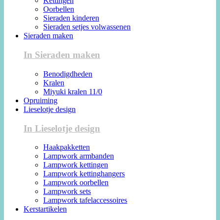
Kettingen
Oorbellen
Sieraden kinderen
Sieraden setjes volwassenen
Sieraden maken
In Sieraden maken
Benodigdheden
Kralen
Miyuki kralen 11/0
Opruiming
Lieselotje design
In Lieselotje design
Haakpakketten
Lampwork armbanden
Lampwork kettingen
Lampwork kettinghangers
Lampwork oorbellen
Lampwork sets
Lampwork tafelaccessoires
Kerstartikelen