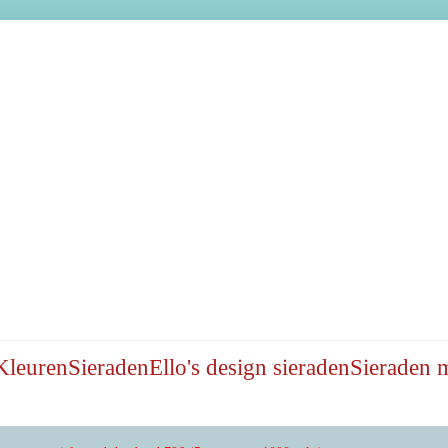
Kleuren
Sieraden
Ello's design sieraden
Sieraden 