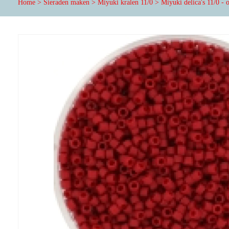
Home
>
Sieraden maken
>
Miyuki kralen 11/0
>
Miyuki delica's 11/0 -