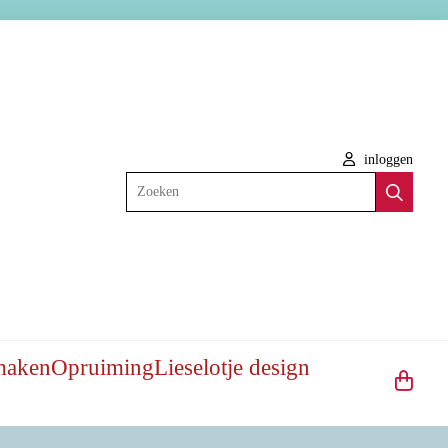
inloggen
Zoeken
maken
Opruiming
Lieselotje design