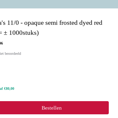
's 11/0 - opaque semi frosted dyed red
= ± 1000stuks)
96
iet beoordeeld
naf €80,00
Bestellen