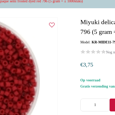
 opaque semi frosted dyed red 796 (5 gram = ± 1000stuks)
Miyuki delica
796 (5 gram 
Model:
KR-MIDE11-7
Nog n
€3,75
Op voorraad
Gratis verzending va