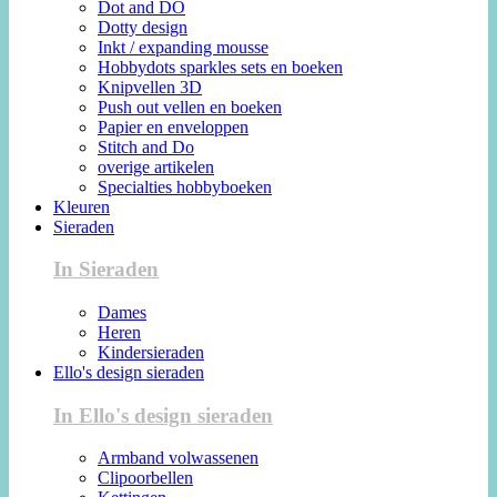
Dot and DO
Dotty design
Inkt / expanding mousse
Hobbydots sparkles sets en boeken
Knipvellen 3D
Push out vellen en boeken
Papier en enveloppen
Stitch and Do
overige artikelen
Specialties hobbyboeken
Kleuren
Sieraden
In Sieraden
Dames
Heren
Kindersieraden
Ello's design sieraden
In Ello's design sieraden
Armband volwassenen
Clipoorbellen