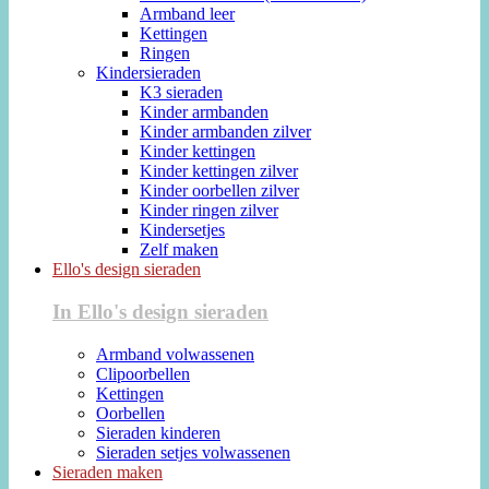
Armband leer
Kettingen
Ringen
Kindersieraden
K3 sieraden
Kinder armbanden
Kinder armbanden zilver
Kinder kettingen
Kinder kettingen zilver
Kinder oorbellen zilver
Kinder ringen zilver
Kindersetjes
Zelf maken
Ello's design sieraden
In Ello's design sieraden
Armband volwassenen
Clipoorbellen
Kettingen
Oorbellen
Sieraden kinderen
Sieraden setjes volwassenen
Sieraden maken