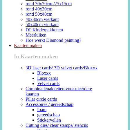
rond 30x20cm /25x15cm
rond 40x30cm
rond 50x40cm
40x30cm vierkant
50x40cm vierkant
DP Kinderpakketten
Meerluiken
Hoe werkt Diamond painting?
Kaarten maken
In Kaarten maken
3D laser cards/ 3D velvet cards/Bloxxx
Bloxxx
Laser cards
Velvet cards
Combinatiepakketten voor meerdere
kaarten
Pillar circle cards
Accessoires / gereedschap
foam
gereedschap
Stickervellen
Cutting dies/ clear stamps/ stencils