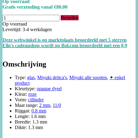
Op voorraad
Gratis verzending vanaf €80,00
Bestellen
Op voorraad
Levertijd: 3-4 werkdagen
Deze webwinkel is op marktplaats beoordeeld met 5 sterren
Ello's cadeaushop wordt op Bol.com beoordeeld met een
8.
9
Omschrijving
Type:
glas
,
Miyuki delica's
,
Miyuki alle soorten
,
✦ enkel
product
Kleurtype:
opaque dyed
Kleur:
roze
Vorm:
cillinder
Maat range:
2 mm
,
11/0
Rijggat:
0.8 mm
Lengte: 1.6 mm
Breedte: 1.3 mm
Dikte: 1.3 mm