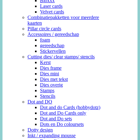
Bloxxx
Laser cards
Velvet cards
Combinatiepakketten voor meerdere
kaarten
Pillar circle cards
Accessoires / gereedschap
foam
gereedschap
Stickervellen
Cutting dies/ clear stamps/ stencils
Kerst
Dies frame
Dies mini
Dies met tekst
Dies overig
Stamps
Stencils
Dot and DO
Dot and do Cards (hobbydotz)
Dot and Do Cards only
Dot and Do sets
Dots en Do coloursets
Dotty design
Inkt / expanding mousse