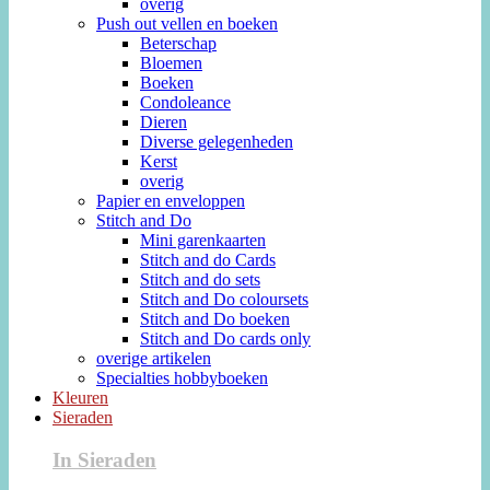
overig
Push out vellen en boeken
Beterschap
Bloemen
Boeken
Condoleance
Dieren
Diverse gelegenheden
Kerst
overig
Papier en enveloppen
Stitch and Do
Mini garenkaarten
Stitch and do Cards
Stitch and do sets
Stitch and Do coloursets
Stitch and Do boeken
Stitch and Do cards only
overige artikelen
Specialties hobbyboeken
Kleuren
Sieraden
In Sieraden