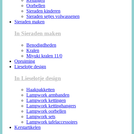
Kettingen
Oorbellen
Sieraden kinderen
Sieraden setjes volwassenen
Sieraden maken
In Sieraden maken
Benodigdheden
Kralen
Miyuki kralen 11/0
Opruiming
Lieselotje design
In Lieselotje design
Haakpakketten
Lampwork armbanden
Lampwork kettingen
Lampwork kettinghangers
Lampwork oorbellen
Lampwork sets
Lampwork tafelaccessoires
Kerstartikelen