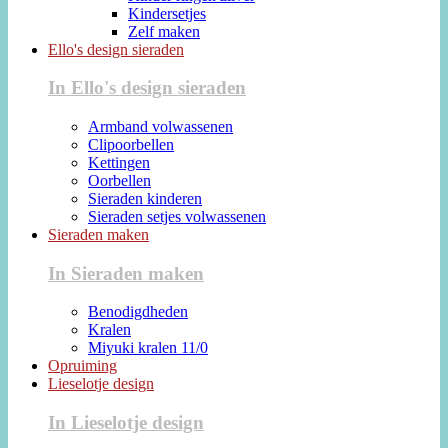
Kindersetjes
Zelf maken
Ello's design sieraden
In Ello's design sieraden
Armband volwassenen
Clipoorbellen
Kettingen
Oorbellen
Sieraden kinderen
Sieraden setjes volwassenen
Sieraden maken
In Sieraden maken
Benodigdheden
Kralen
Miyuki kralen 11/0
Opruiming
Lieselotje design
In Lieselotje design