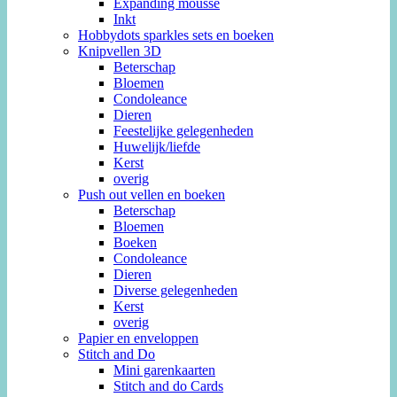
Expanding mousse
Inkt
Hobbydots sparkles sets en boeken
Knipvellen 3D
Beterschap
Bloemen
Condoleance
Dieren
Feestelijke gelegenheden
Huwelijk/liefde
Kerst
overig
Push out vellen en boeken
Beterschap
Bloemen
Boeken
Condoleance
Dieren
Diverse gelegenheden
Kerst
overig
Papier en enveloppen
Stitch and Do
Mini garenkaarten
Stitch and do Cards