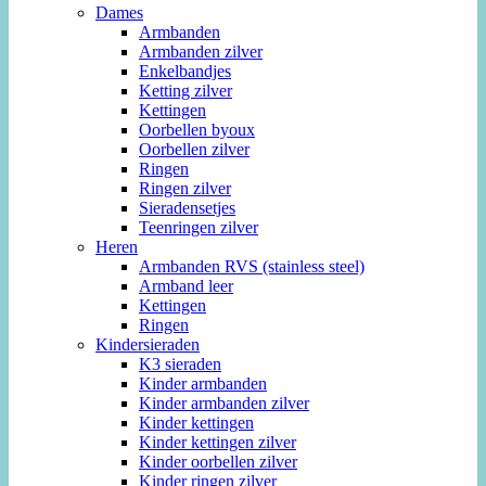
Dames
Armbanden
Armbanden zilver
Enkelbandjes
Ketting zilver
Kettingen
Oorbellen byoux
Oorbellen zilver
Ringen
Ringen zilver
Sieradensetjes
Teenringen zilver
Heren
Armbanden RVS (stainless steel)
Armband leer
Kettingen
Ringen
Kindersieraden
K3 sieraden
Kinder armbanden
Kinder armbanden zilver
Kinder kettingen
Kinder kettingen zilver
Kinder oorbellen zilver
Kinder ringen zilver