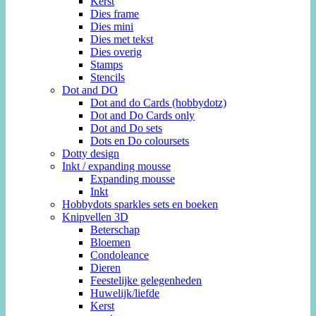
Kerst
Dies frame
Dies mini
Dies met tekst
Dies overig
Stamps
Stencils
Dot and DO
Dot and do Cards (hobbydotz)
Dot and Do Cards only
Dot and Do sets
Dots en Do coloursets
Dotty design
Inkt / expanding mousse
Expanding mousse
Inkt
Hobbydots sparkles sets en boeken
Knipvellen 3D
Beterschap
Bloemen
Condoleance
Dieren
Feestelijke gelegenheden
Huwelijk/liefde
Kerst