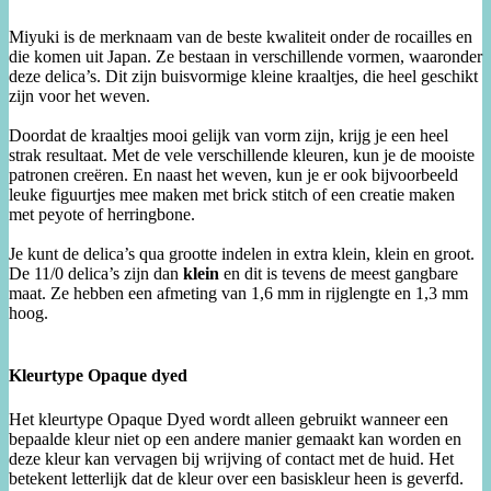
Miyuki is de merknaam van de beste kwaliteit onder de rocailles en
die komen uit Japan. Ze bestaan in verschillende vormen, waaronder
deze delica’s. Dit zijn buisvormige kleine kraaltjes, die heel geschikt
zijn voor het weven.
Doordat de kraaltjes mooi gelijk van vorm zijn, krijg je een heel
strak resultaat. Met de vele verschillende kleuren, kun je de mooiste
patronen creëren. En naast het weven, kun je er ook bijvoorbeeld
leuke figuurtjes mee maken met brick stitch of een creatie maken
met peyote of herringbone.
Je kunt de delica’s qua grootte indelen in extra klein, klein en groot.
De 11/0 delica’s zijn dan
klein
en dit is tevens de meest gangbare
maat. Ze hebben een afmeting van 1,6 mm in rijglengte en 1,3 mm
hoog.
Kleurtype Opaque dyed
Het kleurtype Opaque Dyed wordt alleen gebruikt wanneer een
bepaalde kleur niet op een andere manier gemaakt kan worden en
deze kleur kan vervagen bij wrijving of contact met de huid. Het
betekent letterlijk dat de kleur over een basiskleur heen is geverfd.