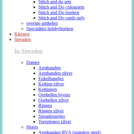
Stitch and do sets
Stitch and Do coloursets
Stitch and Do boeken
Stitch and Do cards only
overige artikelen
Specialties hobbyboeken
Kleuren
Sieraden
In Sieraden
Dames
Armbanden
Armbanden zilver
Enkelbandjes
Ketting zilver
Kettingen
Oorbellen byoux
Oorbellen zilver
Ringen
Ringen zilver
Sieradensetjes
Teenringen zilver
Heren
Armbanden RVS (stainless steel)