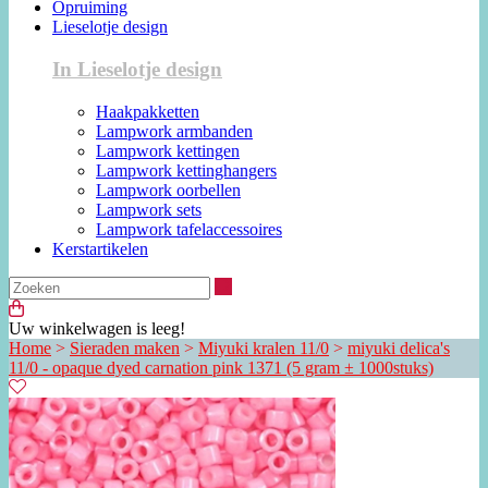
Opruiming
Lieselotje design
In Lieselotje design
Haakpakketten
Lampwork armbanden
Lampwork kettingen
Lampwork kettinghangers
Lampwork oorbellen
Lampwork sets
Lampwork tafelaccessoires
Kerstartikelen
Zoeken
Uw winkelwagen is leeg!
Home
>
Sieraden maken
>
Miyuki kralen 11/0
>
miyuki delica's
11/0 - opaque dyed carnation pink 1371 (5 gram ± 1000stuks)