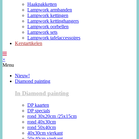
Haakpakketten
Lampwork armbanden
Lampwork kettingen
Lampwork kettinghangers
Lampwork oorbellen
Lampwork sets
Lampwork tafelaccessoires
Kerstartikelen
×
Menu
Nieuw!
Diamond painting
In Diamond painting
DP kaarten
DP specials
rond 30x20cm /25x15cm
rond 40x30cm
rond 50x40cm
40x30cm vierkant
50x40cm vierkant