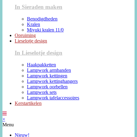
In Sieraden maken
Benodigdheden
Kralen
Miyuki kralen 11/0
Opruiming
Lieselotje design
In Lieselotje design
Haakpakketten
Lampwork armbanden
Lampwork kettingen
Lampwork kettinghangers
Lampwork oorbellen
Lampwork sets
Lampwork tafelaccessoires
Kerstartikelen
×
Menu
Nieuw!