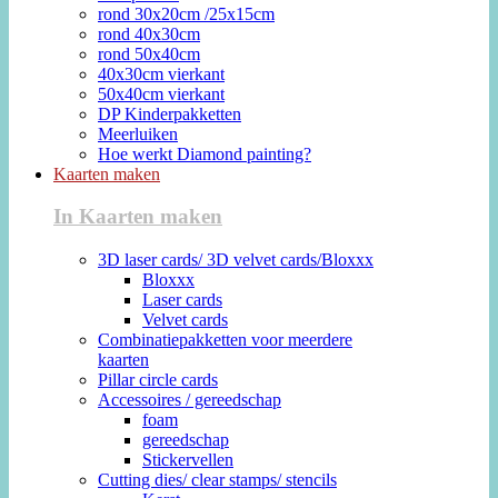
rond 30x20cm /25x15cm
rond 40x30cm
rond 50x40cm
40x30cm vierkant
50x40cm vierkant
DP Kinderpakketten
Meerluiken
Hoe werkt Diamond painting?
Kaarten maken
In Kaarten maken
3D laser cards/ 3D velvet cards/Bloxxx
Bloxxx
Laser cards
Velvet cards
Combinatiepakketten voor meerdere
kaarten
Pillar circle cards
Accessoires / gereedschap
foam
gereedschap
Stickervellen
Cutting dies/ clear stamps/ stencils