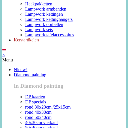
Haakpakketten
Lampwork armbanden
Lampwork kettingen
Lampwork kettinghangers
Lampwork oorbellen
Lampwork sets
Lampwork tafelaccessoires
Kerstartikelen
×
Menu
Nieuw!
Diamond painting
In Diamond painting
DP kaarten
DP specials
rond 30x20cm /25x15cm
rond 40x30cm
rond 50x40cm
40x30cm vierkant
50x40cm vierkant