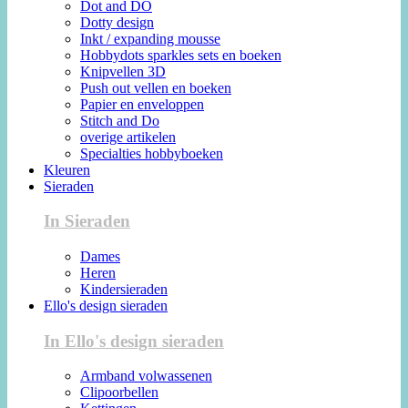
Dot and DO
Dotty design
Inkt / expanding mousse
Hobbydots sparkles sets en boeken
Knipvellen 3D
Push out vellen en boeken
Papier en enveloppen
Stitch and Do
overige artikelen
Specialties hobbyboeken
Kleuren
Sieraden
In Sieraden
Dames
Heren
Kindersieraden
Ello's design sieraden
In Ello's design sieraden
Armband volwassenen
Clipoorbellen