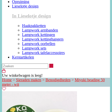
Opruiming
Lieselotje design
In Lieselotje design
Haakpakketten
Lampwork armbanden
Lampwork kettingen
Lampwork kettinghangers
Lampwork oorbellen
Lampwork sets
Lampwork tafelaccessoires
Kerstartikelen
Zoeken
Uw winkelwagen is leeg!
Home
>
Sieraden maken
>
Benodigdheden
>
Miyuki beading 50
meter - wit