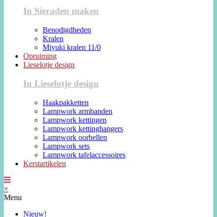
In Sieraden maken
Benodigdheden
Kralen
Miyuki kralen 11/0
Opruiming
Lieselotje design
In Lieselotje design
Haakpakketten
Lampwork armbanden
Lampwork kettingen
Lampwork kettinghangers
Lampwork oorbellen
Lampwork sets
Lampwork tafelaccessoires
Kerstartikelen
×
Menu
Nieuw!