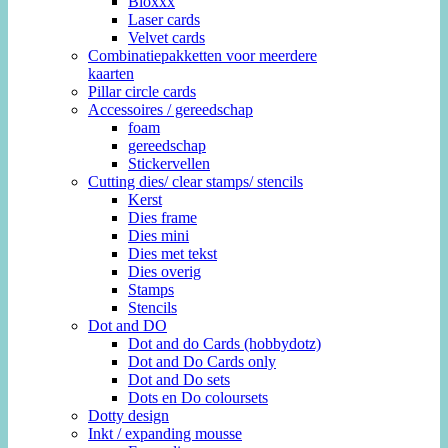
Bloxxx
Laser cards
Velvet cards
Combinatiepakketten voor meerdere
kaarten
Pillar circle cards
Accessoires / gereedschap
foam
gereedschap
Stickervellen
Cutting dies/ clear stamps/ stencils
Kerst
Dies frame
Dies mini
Dies met tekst
Dies overig
Stamps
Stencils
Dot and DO
Dot and do Cards (hobbydotz)
Dot and Do Cards only
Dot and Do sets
Dots en Do coloursets
Dotty design
Inkt / expanding mousse