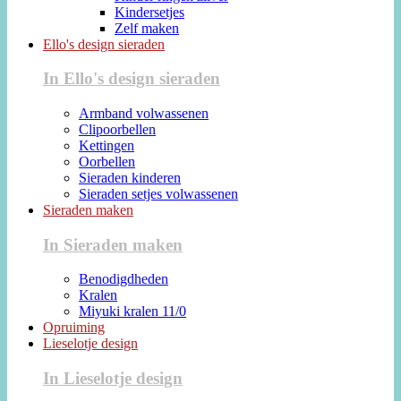
Kindersetjes
Zelf maken
Ello's design sieraden
In Ello's design sieraden
Armband volwassenen
Clipoorbellen
Kettingen
Oorbellen
Sieraden kinderen
Sieraden setjes volwassenen
Sieraden maken
In Sieraden maken
Benodigdheden
Kralen
Miyuki kralen 11/0
Opruiming
Lieselotje design
In Lieselotje design