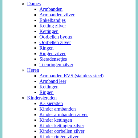
Dames
Armbanden
Armbanden zilver
Enkelbandjes
Ketting zilver
Kettingen
Oorbellen byoux
Oorbellen zilver
Ringen
Ringen zilver
Sieradensetjes
Teenringen zilver
Heren
Armbanden RVS (stainless steel)
Armband leer
Kettingen
Ringen
Kindersieraden
K3 sieraden
Kinder armbanden
Kinder armbanden zilver
Kinder kettingen
Kinder kettingen zilver
Kinder oorbellen zilver
Kinder ringen zilver