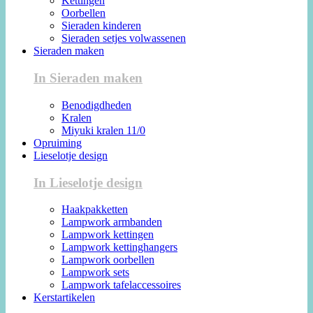
Kettingen
Oorbellen
Sieraden kinderen
Sieraden setjes volwassenen
Sieraden maken
In Sieraden maken
Benodigdheden
Kralen
Miyuki kralen 11/0
Opruiming
Lieselotje design
In Lieselotje design
Haakpakketten
Lampwork armbanden
Lampwork kettingen
Lampwork kettinghangers
Lampwork oorbellen
Lampwork sets
Lampwork tafelaccessoires
Kerstartikelen