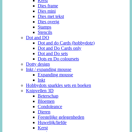
Kerst
Dies frame
Dies mini
Dies met tekst
Dies overig
Stamps
Stencils
Dot and DO
Dot and do Cards (hobbydotz)
Dot and Do Cards only
Dot and Do sets
Dots en Do coloursets
Dotty design
Inkt / expanding mousse
Expanding mousse
Inkt
Hobbydots sparkles sets en boeken
Knipvellen 3D
Beterschap
Bloemen
Condoleance
Dieren
Feestelijke gelegenheden
Huwelijk/liefde
Kerst