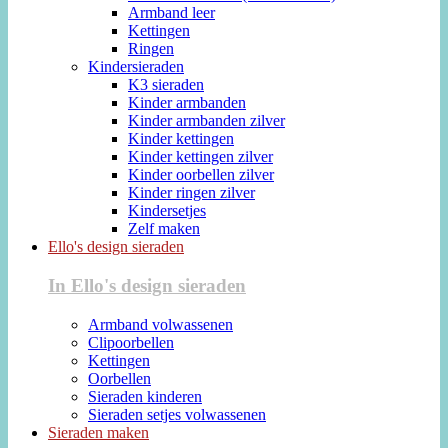
Armband leer
Kettingen
Ringen
Kindersieraden
K3 sieraden
Kinder armbanden
Kinder armbanden zilver
Kinder kettingen
Kinder kettingen zilver
Kinder oorbellen zilver
Kinder ringen zilver
Kindersetjes
Zelf maken
Ello's design sieraden
In Ello's design sieraden
Armband volwassenen
Clipoorbellen
Kettingen
Oorbellen
Sieraden kinderen
Sieraden setjes volwassenen
Sieraden maken