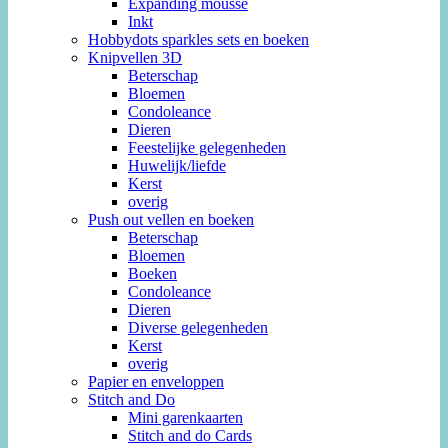
Expanding mousse
Inkt
Hobbydots sparkles sets en boeken
Knipvellen 3D
Beterschap
Bloemen
Condoleance
Dieren
Feestelijke gelegenheden
Huwelijk/liefde
Kerst
overig
Push out vellen en boeken
Beterschap
Bloemen
Boeken
Condoleance
Dieren
Diverse gelegenheden
Kerst
overig
Papier en enveloppen
Stitch and Do
Mini garenkaarten
Stitch and do Cards