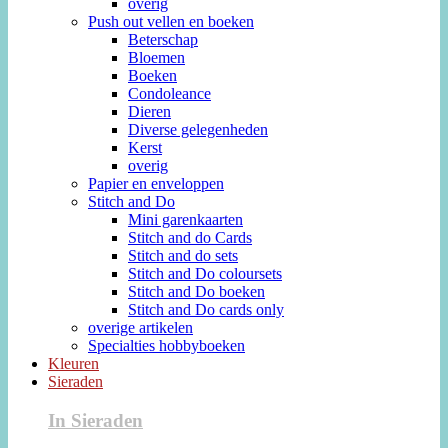
overig
Push out vellen en boeken
Beterschap
Bloemen
Boeken
Condoleance
Dieren
Diverse gelegenheden
Kerst
overig
Papier en enveloppen
Stitch and Do
Mini garenkaarten
Stitch and do Cards
Stitch and do sets
Stitch and Do coloursets
Stitch and Do boeken
Stitch and Do cards only
overige artikelen
Specialties hobbyboeken
Kleuren
Sieraden
In Sieraden