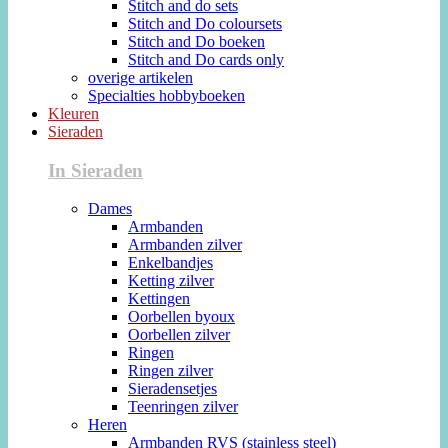
Stitch and do sets
Stitch and Do coloursets
Stitch and Do boeken
Stitch and Do cards only
overige artikelen
Specialties hobbyboeken
Kleuren
Sieraden
In Sieraden
Dames
Armbanden
Armbanden zilver
Enkelbandjes
Ketting zilver
Kettingen
Oorbellen byoux
Oorbellen zilver
Ringen
Ringen zilver
Sieradensetjes
Teenringen zilver
Heren
Armbanden RVS (stainless steel)