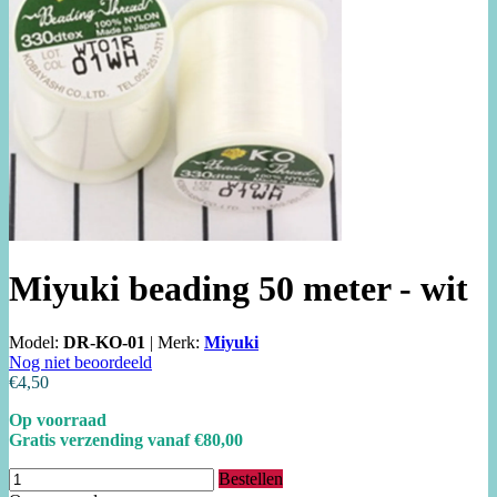
Miyuki beading 50 meter - wit
Model:
DR-KO-01
|
Merk:
Miyuki
Nog niet beoordeeld
€4,50
Op voorraad
Gratis verzending vanaf €80,00
Bestellen