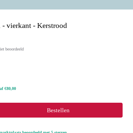
- vierkant - Kerstrood
iet beoordeeld
naf €80,00
Bestellen
marktplaats beoordeeld met 5 sterren