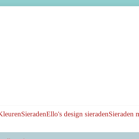
Kleuren
Sieraden
Ello's design sieraden
Sieraden 