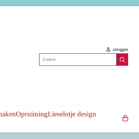
inloggen
Zoeken
maken
Opruiming
Lieselotje design