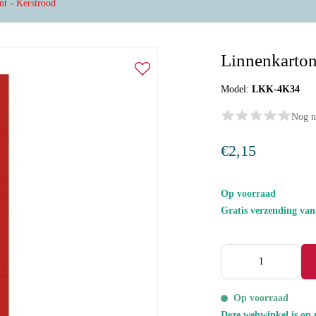
nt - Kerstrood
Linnenkarton 
Model:
LKK-4K34
Nog n
€2,15
Op voorraad
Gratis verzending va
Op voorraad
Deze webwinkel is op 