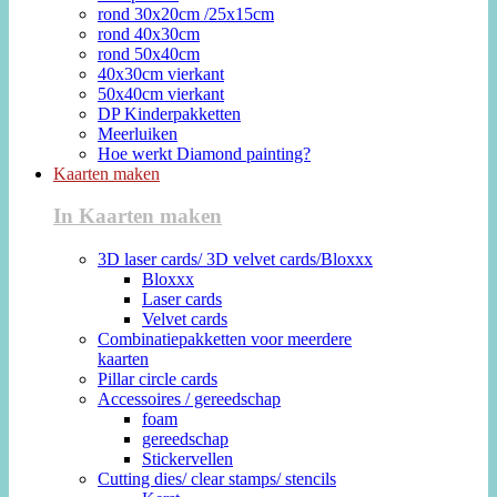
rond 30x20cm /25x15cm
rond 40x30cm
rond 50x40cm
40x30cm vierkant
50x40cm vierkant
DP Kinderpakketten
Meerluiken
Hoe werkt Diamond painting?
Kaarten maken
In Kaarten maken
3D laser cards/ 3D velvet cards/Bloxxx
Bloxxx
Laser cards
Velvet cards
Combinatiepakketten voor meerdere
kaarten
Pillar circle cards
Accessoires / gereedschap
foam
gereedschap
Stickervellen
Cutting dies/ clear stamps/ stencils