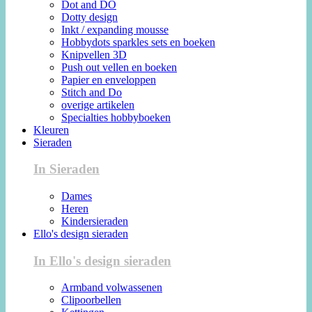
Dot and DO
Dotty design
Inkt / expanding mousse
Hobbydots sparkles sets en boeken
Knipvellen 3D
Push out vellen en boeken
Papier en enveloppen
Stitch and Do
overige artikelen
Specialties hobbyboeken
Kleuren
Sieraden
In Sieraden
Dames
Heren
Kindersieraden
Ello's design sieraden
In Ello's design sieraden
Armband volwassenen
Clipoorbellen