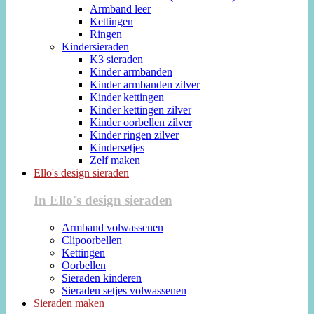
Armband leer
Kettingen
Ringen
Kindersieraden
K3 sieraden
Kinder armbanden
Kinder armbanden zilver
Kinder kettingen
Kinder kettingen zilver
Kinder oorbellen zilver
Kinder ringen zilver
Kindersetjes
Zelf maken
Ello's design sieraden
In Ello's design sieraden
Armband volwassenen
Clipoorbellen
Kettingen
Oorbellen
Sieraden kinderen
Sieraden setjes volwassenen
Sieraden maken