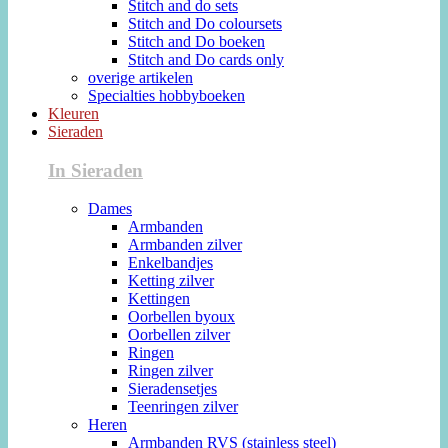
Stitch and do sets
Stitch and Do coloursets
Stitch and Do boeken
Stitch and Do cards only
overige artikelen
Specialties hobbyboeken
Kleuren
Sieraden
In Sieraden
Dames
Armbanden
Armbanden zilver
Enkelbandjes
Ketting zilver
Kettingen
Oorbellen byoux
Oorbellen zilver
Ringen
Ringen zilver
Sieradensetjes
Teenringen zilver
Heren
Armbanden RVS (stainless steel)