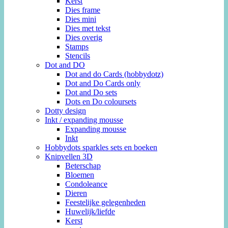
Kerst
Dies frame
Dies mini
Dies met tekst
Dies overig
Stamps
Stencils
Dot and DO
Dot and do Cards (hobbydotz)
Dot and Do Cards only
Dot and Do sets
Dots en Do coloursets
Dotty design
Inkt / expanding mousse
Expanding mousse
Inkt
Hobbydots sparkles sets en boeken
Knipvellen 3D
Beterschap
Bloemen
Condoleance
Dieren
Feestelijke gelegenheden
Huwelijk/liefde
Kerst