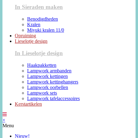
In Sieraden maken
Benodigdheden
Kralen
Miyuki kralen 11/0
Opruiming
Lieselotje design
In Lieselotje design
Haakpakketten
Lampwork armbanden
Lampwork kettingen
Lampwork kettinghangers
Lampwork oorbellen
Lampwork sets
Lampwork tafelaccessoires
Kerstartikelen
×
Menu
Nieuw!