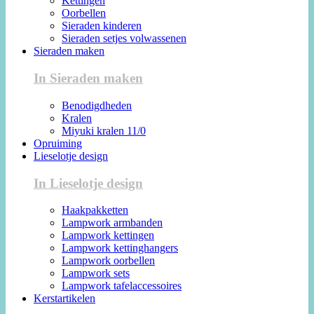
Kettingen
Oorbellen
Sieraden kinderen
Sieraden setjes volwassenen
Sieraden maken
In Sieraden maken
Benodigdheden
Kralen
Miyuki kralen 11/0
Opruiming
Lieselotje design
In Lieselotje design
Haakpakketten
Lampwork armbanden
Lampwork kettingen
Lampwork kettinghangers
Lampwork oorbellen
Lampwork sets
Lampwork tafelaccessoires
Kerstartikelen