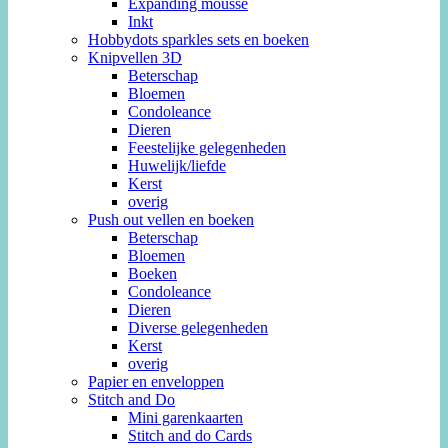
Expanding mousse
Inkt
Hobbydots sparkles sets en boeken
Knipvellen 3D
Beterschap
Bloemen
Condoleance
Dieren
Feestelijke gelegenheden
Huwelijk/liefde
Kerst
overig
Push out vellen en boeken
Beterschap
Bloemen
Boeken
Condoleance
Dieren
Diverse gelegenheden
Kerst
overig
Papier en enveloppen
Stitch and Do
Mini garenkaarten
Stitch and do Cards