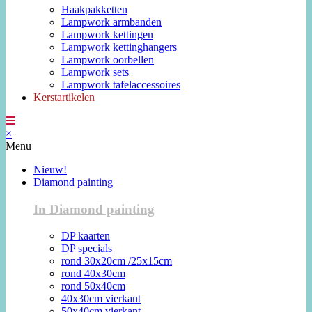
Haakpakketten
Lampwork armbanden
Lampwork kettingen
Lampwork kettinghangers
Lampwork oorbellen
Lampwork sets
Lampwork tafelaccessoires
Kerstartikelen
×
Menu
Nieuw!
Diamond painting
In Diamond painting
DP kaarten
DP specials
rond 30x20cm /25x15cm
rond 40x30cm
rond 50x40cm
40x30cm vierkant
50x40cm vierkant