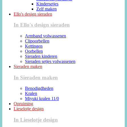
Kindersetjes
Zelf maken
Ello's design sieraden
In Ello's design sieraden
Armband volwassenen
Clipoorbellen
Kettingen
Oorbellen
Sieraden kinderen
Sieraden setjes volwassenen
Sieraden maken
In Sieraden maken
Benodigdheden
Kralen
Miyuki kralen 11/0
Opruiming
Lieselotje design
In Lieselotje design