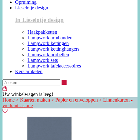
Opruiming
Lieselotje design
In Lieselotje design
Haakpakketten
Lampwork armbanden
Lampwork kettingen
Lampwork kettinghangers
Lampwork oorbellen
Lampwork sets
Lampwork tafelaccessoires
Kerstartikelen
Zoeken
Uw winkelwagen is leeg!
Home
>
Kaarten maken
>
Papier en enveloppen
>
Linnenkarton -
vierkant - stone