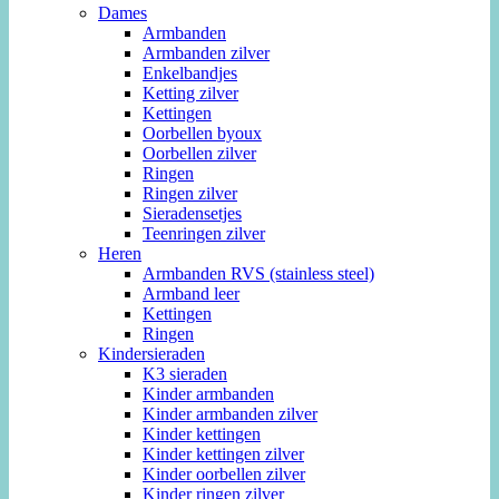
Dames
Armbanden
Armbanden zilver
Enkelbandjes
Ketting zilver
Kettingen
Oorbellen byoux
Oorbellen zilver
Ringen
Ringen zilver
Sieradensetjes
Teenringen zilver
Heren
Armbanden RVS (stainless steel)
Armband leer
Kettingen
Ringen
Kindersieraden
K3 sieraden
Kinder armbanden
Kinder armbanden zilver
Kinder kettingen
Kinder kettingen zilver
Kinder oorbellen zilver
Kinder ringen zilver