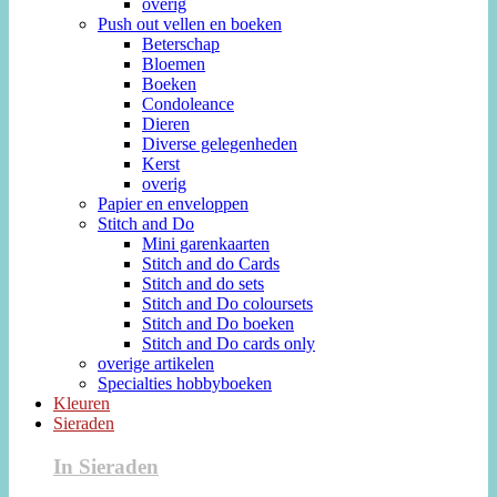
overig
Push out vellen en boeken
Beterschap
Bloemen
Boeken
Condoleance
Dieren
Diverse gelegenheden
Kerst
overig
Papier en enveloppen
Stitch and Do
Mini garenkaarten
Stitch and do Cards
Stitch and do sets
Stitch and Do coloursets
Stitch and Do boeken
Stitch and Do cards only
overige artikelen
Specialties hobbyboeken
Kleuren
Sieraden
In Sieraden