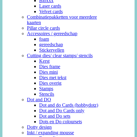
Bloxxx
Laser cards
Velvet cards
Combinatiepakketten voor meerdere
kaarten
Pillar circle cards
Accessoires / gereedschap
foam
gereedschap
Stickervellen
Cutting dies/ clear stamps/ stencils
Kerst
Dies frame
Dies mini
Dies met tekst
Dies overig
Stamps
Stencils
Dot and DO
Dot and do Cards (hobbydotz)
Dot and Do Cards only
Dot and Do sets
Dots en Do coloursets
Dotty design
Inkt / expanding mousse