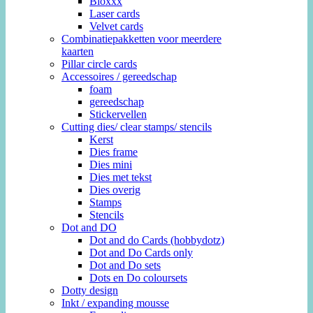
Bloxxx
Laser cards
Velvet cards
Combinatiepakketten voor meerdere
kaarten
Pillar circle cards
Accessoires / gereedschap
foam
gereedschap
Stickervellen
Cutting dies/ clear stamps/ stencils
Kerst
Dies frame
Dies mini
Dies met tekst
Dies overig
Stamps
Stencils
Dot and DO
Dot and do Cards (hobbydotz)
Dot and Do Cards only
Dot and Do sets
Dots en Do coloursets
Dotty design
Inkt / expanding mousse