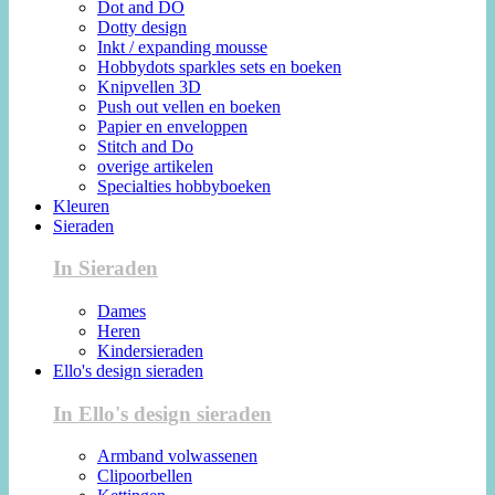
Dot and DO
Dotty design
Inkt / expanding mousse
Hobbydots sparkles sets en boeken
Knipvellen 3D
Push out vellen en boeken
Papier en enveloppen
Stitch and Do
overige artikelen
Specialties hobbyboeken
Kleuren
Sieraden
In Sieraden
Dames
Heren
Kindersieraden
Ello's design sieraden
In Ello's design sieraden
Armband volwassenen
Clipoorbellen