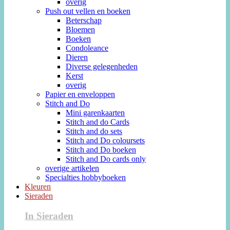
overig
Push out vellen en boeken
Beterschap
Bloemen
Boeken
Condoleance
Dieren
Diverse gelegenheden
Kerst
overig
Papier en enveloppen
Stitch and Do
Mini garenkaarten
Stitch and do Cards
Stitch and do sets
Stitch and Do coloursets
Stitch and Do boeken
Stitch and Do cards only
overige artikelen
Specialties hobbyboeken
Kleuren
Sieraden
In Sieraden