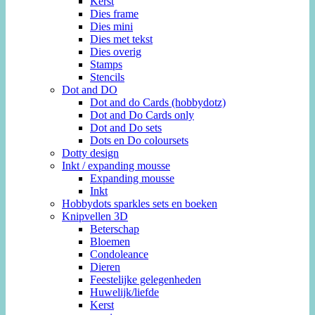
Kerst
Dies frame
Dies mini
Dies met tekst
Dies overig
Stamps
Stencils
Dot and DO
Dot and do Cards (hobbydotz)
Dot and Do Cards only
Dot and Do sets
Dots en Do coloursets
Dotty design
Inkt / expanding mousse
Expanding mousse
Inkt
Hobbydots sparkles sets en boeken
Knipvellen 3D
Beterschap
Bloemen
Condoleance
Dieren
Feestelijke gelegenheden
Huwelijk/liefde
Kerst