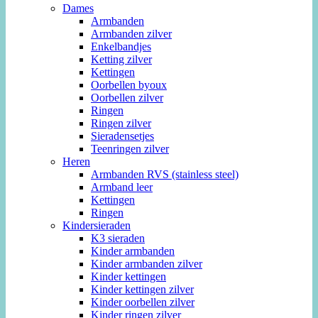
Dames
Armbanden
Armbanden zilver
Enkelbandjes
Ketting zilver
Kettingen
Oorbellen byoux
Oorbellen zilver
Ringen
Ringen zilver
Sieradensetjes
Teenringen zilver
Heren
Armbanden RVS (stainless steel)
Armband leer
Kettingen
Ringen
Kindersieraden
K3 sieraden
Kinder armbanden
Kinder armbanden zilver
Kinder kettingen
Kinder kettingen zilver
Kinder oorbellen zilver
Kinder ringen zilver