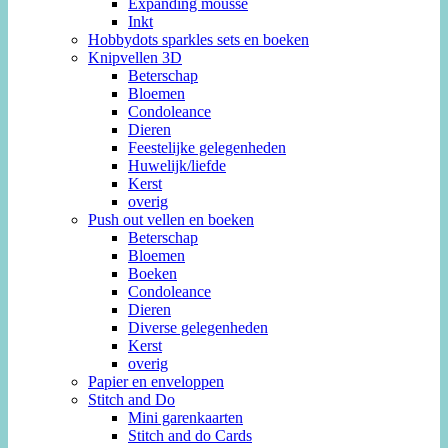
Expanding mousse
Inkt
Hobbydots sparkles sets en boeken
Knipvellen 3D
Beterschap
Bloemen
Condoleance
Dieren
Feestelijke gelegenheden
Huwelijk/liefde
Kerst
overig
Push out vellen en boeken
Beterschap
Bloemen
Boeken
Condoleance
Dieren
Diverse gelegenheden
Kerst
overig
Papier en enveloppen
Stitch and Do
Mini garenkaarten
Stitch and do Cards