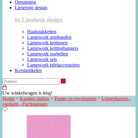
Opruiming
Lieselotje design
In Lieselotje design
Haakpakketten
Lampwork armbanden
Lampwork kettingen
Lampwork kettinghangers
Lampwork oorbellen
Lampwork sets
Lampwork tafelaccessoires
Kerstartikelen
Zoeken
Uw winkelwagen is leeg!
Home
>
Kaarten maken
>
Papier en enveloppen
>
Linnenkarton -
vierkant - Fuchsiapaars