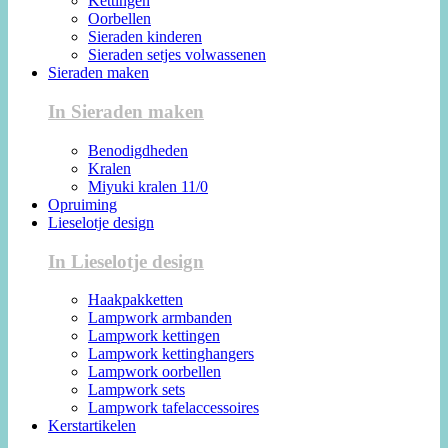
Kettingen
Oorbellen
Sieraden kinderen
Sieraden setjes volwassenen
Sieraden maken
In Sieraden maken
Benodigdheden
Kralen
Miyuki kralen 11/0
Opruiming
Lieselotje design
In Lieselotje design
Haakpakketten
Lampwork armbanden
Lampwork kettingen
Lampwork kettinghangers
Lampwork oorbellen
Lampwork sets
Lampwork tafelaccessoires
Kerstartikelen