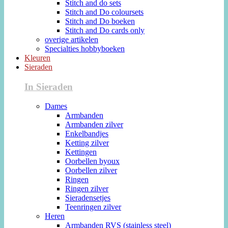
Stitch and do sets
Stitch and Do coloursets
Stitch and Do boeken
Stitch and Do cards only
overige artikelen
Specialties hobbyboeken
Kleuren
Sieraden
In Sieraden
Dames
Armbanden
Armbanden zilver
Enkelbandjes
Ketting zilver
Kettingen
Oorbellen byoux
Oorbellen zilver
Ringen
Ringen zilver
Sieradensetjes
Teenringen zilver
Heren
Armbanden RVS (stainless steel)