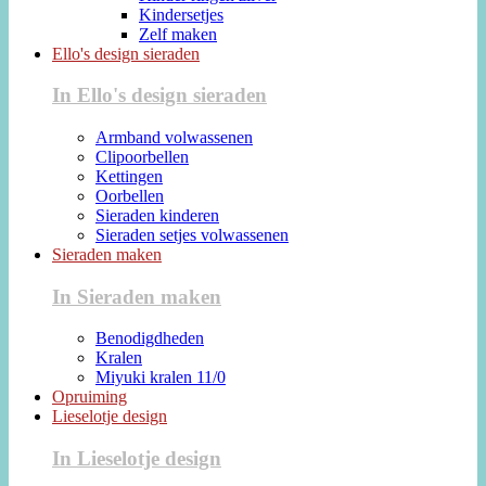
Kindersetjes
Zelf maken
Ello's design sieraden
In Ello's design sieraden
Armband volwassenen
Clipoorbellen
Kettingen
Oorbellen
Sieraden kinderen
Sieraden setjes volwassenen
Sieraden maken
In Sieraden maken
Benodigdheden
Kralen
Miyuki kralen 11/0
Opruiming
Lieselotje design
In Lieselotje design