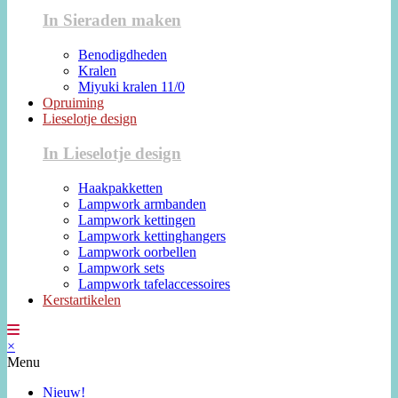
In Sieraden maken
Benodigdheden
Kralen
Miyuki kralen 11/0
Opruiming
Lieselotje design
In Lieselotje design
Haakpakketten
Lampwork armbanden
Lampwork kettingen
Lampwork kettinghangers
Lampwork oorbellen
Lampwork sets
Lampwork tafelaccessoires
Kerstartikelen
×
Menu
Nieuw!