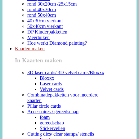
rond 30x20cm /25x15cm
rond 40x30cm
rond 50x40cm
40x30cm vierkant
50x40cm vierkant
DP Kinderpakketten
Meerluiken
Hoe werkt Diamond painting?
Kaarten maken
In Kaarten maken
3D laser cards/ 3D velvet cards/Bloxxx
Bloxxx
Laser cards
Velvet cards
Combinatiepakketten voor meerdere
kaarten
Pillar circle cards
Accessoires / gereedschap
foam
gereedschap
Stickervellen
Cutting dies/ clear stamps/ stencils