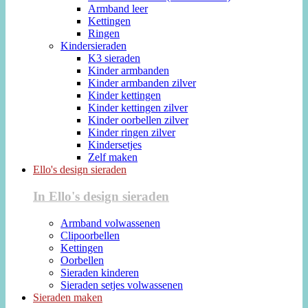
Armband leer
Kettingen
Ringen
Kindersieraden
K3 sieraden
Kinder armbanden
Kinder armbanden zilver
Kinder kettingen
Kinder kettingen zilver
Kinder oorbellen zilver
Kinder ringen zilver
Kindersetjes
Zelf maken
Ello's design sieraden
In Ello's design sieraden
Armband volwassenen
Clipoorbellen
Kettingen
Oorbellen
Sieraden kinderen
Sieraden setjes volwassenen
Sieraden maken