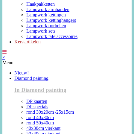
Haakpakketten
Lampwork armbanden
Lampwork kettingen
Lampwork kettinghangers
Lampwork oorbellen
Lampwork sets
Lampwork tafelaccessoires
Kerstartikelen
×
Menu
Nieuw!
Diamond painting
In Diamond painting
DP kaarten
DP specials
rond 30x20cm /25x15cm
rond 40x30cm
rond 50x40cm
40x30cm vierkant
50x40cm vierkant